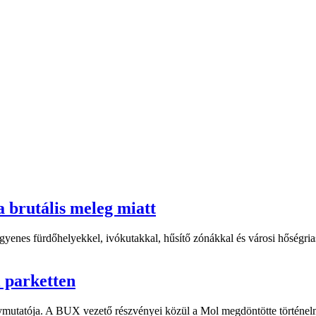
a brutális meleg miatt
yenes fürdőhelyekkel, ivókutakkal, hűsítő zónákkal és városi hőségriasz
i parketten
ymutatója. A BUX vezető részvényei közül a Mol megdöntötte történelm