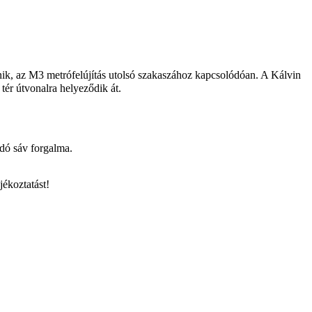
nik, az M3 metrófelújítás utolsó szakaszához kapcsolódóan. A Kálvin
ér útvonalra helyeződik át.
dó sáv forgalma.
jékoztatást!