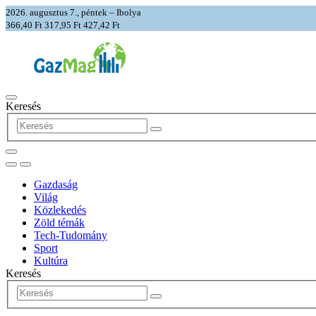
2026. augusztus 7., péntek – Ibolya
366,40 Ft
317,95 Ft
427,42 Ft
Keresés
Gazdaság
Világ
Közlekedés
Zöld témák
Tech-Tudomány
Sport
Kultúra
Keresés