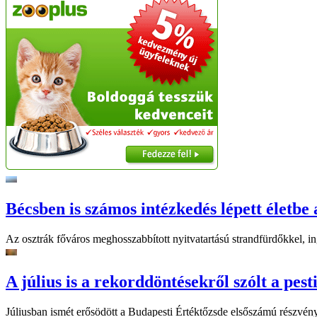
Bécsben is számos intézkedés lépett életbe 
Az osztrák főváros meghosszabbított nyitvatartású strandfürdőkkel, ing
A július is a rekorddöntésekről szólt a pest
Júliusban ismét erősödött a Budapesti Értéktőzsde elsőszámú részvén