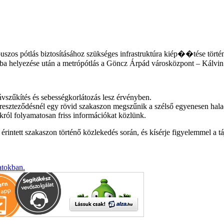
uszos pótlás biztosításához szükséges infrastruktúra kiép��tése törté
a helyezése után a metrópótlás a Göncz Árpád városközpont – Kálvin t
vszűkítés és sebességkorlátozás lesz érvényben.
ereszteződésnél egy rövid szakaszon megszűnik a szélső egyenesen hala
okról folyamatosan friss információkat közlünk.
érintett szakaszon történő közlekedés során, és kísérje figyelemmel a tá
atokban.