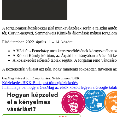
A forgalomkorlátozásokkal járó munkavégzések során a felszíni autób
tér, Corvin-negyed, Semmelweis Klinikák állomások májusi forgalomb
Első ütemben 2022. április 11 – 14. között:
A Váci út - Petneházy utca kereszteződésének környezetében sá
A Róbert Károly körúton, az Árpád híd irányában a Váci úti k
A közlekedést előjelző táblák segítik. A forgalmi rend változás
A közlekedési vállalat azt kéri, hogy mindenki fokozottan figyeljen az 
GazMag
4 éve
A borítókép forrása: Nyirő Simon / BKK
Közlekedés
BKK
Budapest
tömegközlekedés
Itt állíthatja be, hogy a GazMag az elsők között legyen a Google-talál