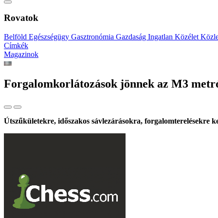
Rovatok
Belföld
Egészségügy
Gasztronómia
Gazdaság
Ingatlan
Közélet
Közl
Címkék
Magazinok
Forgalomkorlátozások jönnek az M3 metróv
Útszűkületekre, időszakos sávlezárásokra, forgalomterelésekre kel