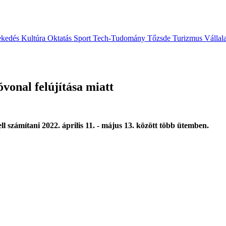
ekedés
Kultúra
Oktatás
Sport
Tech-Tudomány
Tőzsde
Turizmus
Vállal
onal felújítása miatt
l számítani 2022. április 11. - május 13. között több ütemben.