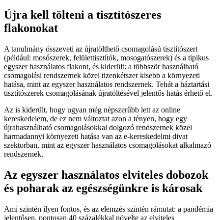
Újra kell tölteni a tisztítószeres
flakonokat
A tanulmány összeveti az újratölthető csomagolású tisztítószert
(például: mosószerek, felülettisztítók, mosogatószerek) és a tipikus
egyszer használatos flakont, és kiderült: a többször használható
csomagolási rendszernek közel tizenkétszer kisebb a környezeti
hatása, mint az egyszer használatos rendszernek. Tehát a háztartási
tisztítószerek csomagolásának újratöltésével jelentős hatás érhető el.
Az is kiderült, hogy ugyan még népszerűbb lett az online
kereskedelem, de ez nem változtat azon a tényen, hogy egy
újrahasználható csomagolásokkal dolgozó rendszernek közel
harmadannyi környezeti hatása van az e-kereskedelmi divat
szektorban, mint az egyszer használatos csomagolásokat alkalmazó
rendszernek.
Az egyszer használatos elviteles dobozok
és poharak az egészségünkre is károsak
Ami szintén ilyen fontos, és az elemzés szintén rámutat: a pandémia
jelentősen, pontosan 40 százalékkal növelte az elviteles