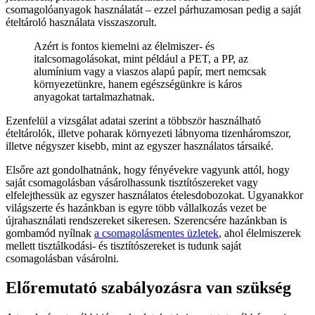
csomagolóanyagok használatát – ezzel párhuzamosan pedig a saját
ételtároló használata visszaszorult.
Azért is fontos kiemelni az élelmiszer- és
italcsomagolásokat, mint például a PET, a PP, az
alumínium vagy a viaszos alapú papír, mert nemcsak
környezetünkre, hanem egészségünkre is káros
anyagokat tartalmazhatnak.
Ezenfelül a vizsgálat adatai szerint a többször használható
ételtárolók, illetve poharak környezeti lábnyoma tizenháromszor,
illetve négyszer kisebb, mint az egyszer használatos társaiké.
Elsőre azt gondolhatnánk, hogy fényévekre vagyunk attól, hogy
saját csomagolásban vásárolhassunk tisztítószereket vagy
elfelejthessük az egyszer használatos ételesdobozokat. Ugyanakkor
világszerte és hazánkban is egyre több vállalkozás vezet be
újrahasználati rendszereket sikeresen. Szerencsére hazánkban is
gombamód nyílnak
a csomagolásmentes üzletek
, ahol élelmiszerek
mellett tisztálkodási- és tisztítószereket is tudunk saját
csomagolásban vásárolni.
Előremutató szabályozásra van szükség