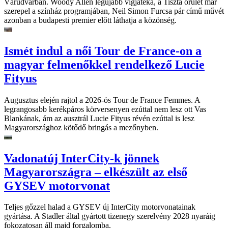
Várudvarban. Woody Allen legújabb vígjátéka, a Tiszta őrület már
szerepel a színház programjában, Neil Simon Furcsa pár című művét
azonban a budapesti premier előtt láthatja a közönség.
Ismét indul a női Tour de France-on a
magyar felmenőkkel rendelkező Lucie
Fityus
Augusztus elején rajtol a 2026-ös Tour de France Femmes. A
legrangosabb kerékpáros körversenyen ezúttal nem lesz ott Vas
Blankának, ám az ausztrál Lucie Fityus révén ezúttal is lesz
Magyarországhoz kötődő bringás a mezőnyben.
Vadonatúj InterCity-k jönnek
Magyarországra – elkészült az első
GYSEV motorvonat
Teljes gőzzel halad a GYSEV új InterCity motorvonatainak
gyártása. A Stadler által gyártott tizenegy szerelvény 2028 nyaráig
fokozatosan áll majd forgalomba.