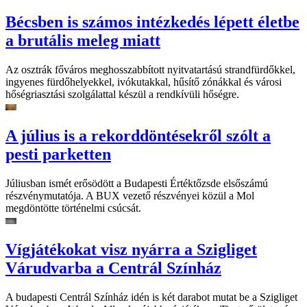
Bécsben is számos intézkedés lépett életbe
a brutális meleg miatt
Az osztrák főváros meghosszabbított nyitvatartású strandfürdőkkel,
ingyenes fürdőhelyekkel, ivókutakkal, hűsítő zónákkal és városi
hőségriasztási szolgálattal készül a rendkívüli hőségre.
A július is a rekorddöntésekről szólt a
pesti parketten
Júliusban ismét erősödött a Budapesti Értéktőzsde elsőszámú
részvénymutatója. A BUX vezető részvényei közül a Mol
megdöntötte történelmi csúcsát.
Vígjátékokat visz nyárra a Szigliget
Várudvarba a Centrál Színház
A budapesti Centrál Színház idén is két darabot mutat be a Szigliget