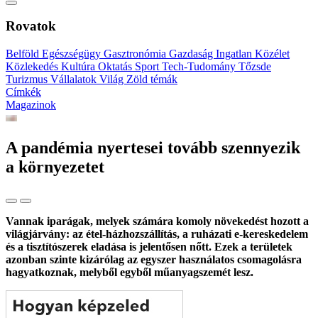
Rovatok
Belföld
Egészségügy
Gasztronómia
Gazdaság
Ingatlan
Közélet
Közlekedés
Kultúra
Oktatás
Sport
Tech-Tudomány
Tőzsde
Turizmus
Vállalatok
Világ
Zöld témák
Címkék
Magazinok
A pandémia nyertesei tovább szennyezik
a környezetet
Vannak iparágak, melyek számára komoly növekedést hozott a
világjárvány: az étel-házhozszállítás, a ruházati e-kereskedelem
és a tisztítószerek eladása is jelentősen nőtt. Ezek a területek
azonban szinte kizárólag az egyszer használatos csomagolásra
hagyatkoznak, melyből egyből műanyagszemét lesz.