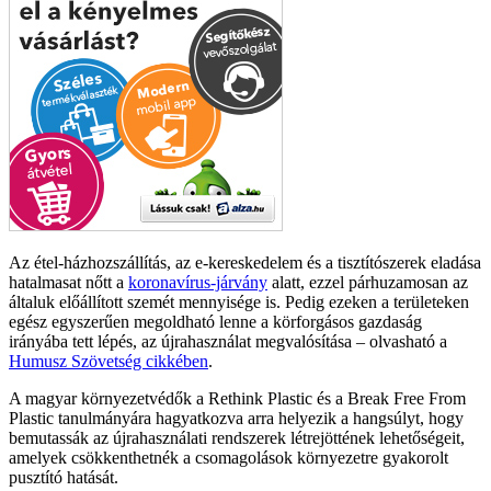
Az étel-házhozszállítás, az e-kereskedelem és a tisztítószerek eladása
hatalmasat nőtt a
koronavírus-járvány
alatt, ezzel párhuzamosan az
általuk előállított szemét mennyisége is. Pedig ezeken a területeken
egész egyszerűen megoldható lenne a körforgásos gazdaság
irányába tett lépés, az újrahasználat megvalósítása – olvasható a
Humusz Szövetség cikkében
.
A magyar környezetvédők a Rethink Plastic és a Break Free From
Plastic tanulmányára hagyatkozva arra helyezik a hangsúlyt, hogy
bemutassák az újrahasználati rendszerek létrejöttének lehetőségeit,
amelyek csökkenthetnék a csomagolások környezetre gyakorolt
pusztító hatását.