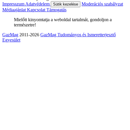
Impresszum
Adatvédelem
Moderációs szabályzat
Sütik kezelése
Médiaajánlat
Kapcsolat
Támogatás
Mielőtt kinyomtatja a weboldal tartalmát, gondoljon a
természetre!
GazMag
2011-2026
GazMag Tudományos és Ismeretterjesztő
Egyesület