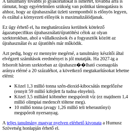
A tanulmány további jó gyakorlatokat is ismertet, továbbá arra is
rámutat, hogy egyértelműen szükség van politikai támogatásra is
ahhoz, hogy az újrahasználat üzleti szempontból is előnyös legyen,
és ezáltal a környezeti előnyök is maximalizálódjanak.
Ez úgy érhető el, ha meghatározásra kerülnek kötelező
ágazatspecifikus újrahasználati/újratöltési célok az olyan
szektorokban, ahol a vállalkozások és a fogyasztók között az
újrahasználat és az újratöltés már működik.
Azt pedig, hogy ez mennyire megérné, a tanulmány készítői által
elvégzett számítások eredményei is jól mutatják. Ha 2027-ig a
felsorolt három szektorban az újrahaszn��lható csomagolás
aránya elérné a 20 százalékot, a következő megtakarításokat lehetne
elérni:
Közel 1,3 millió tonna szén-dioxid-kibocsátás megelőzése
(ennyit 59 millió kifejlett fa tudna elnyelni).
Közel 3,5 milliárd köbméter megspórolt víz (ez majdnem 1,4
millió olimpiai medencét töltene meg).
10 millió tonna (avagy 1,26 millió teli teherautónyi)
megspórolt nyersanyag.
A
teljes tanulmány magyar nyelven elérhető kivonata
a Humusz
Szövetség honlapján érhető el.