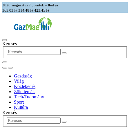
2026. augusztus 7., péntek – Ibolya
363,03 Ft
314,48 Ft
423,45 Ft
Keresés
Gazdaság
Világ
Közlekedés
Zöld témák
Tech-Tudomány
Sport
Kultúra
Keresés