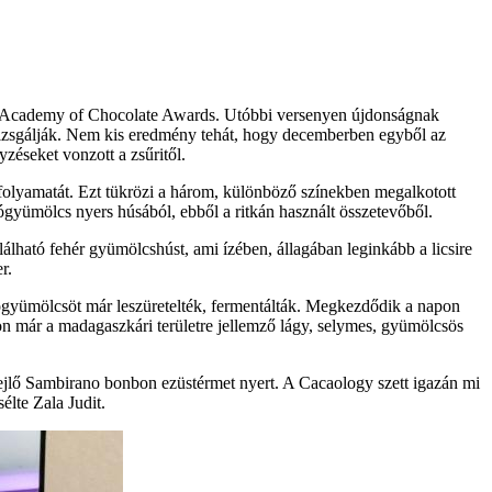
az Academy of Chocolate Awards. Utóbbi versenyen újdonságnak
t vizsgálják. Nem kis eredmény tehát, hogy decemberben egyből az
éseket vonzott a zsűritől.
folyamatát. Ezt tükrözi a három, különböző színekben megalkotott
ógyümölcs nyers húsából, ebből a ritkán használt összetevőből.
álható fehér gyümölcshúst, ami ízében, állagában leginkább a licsire
r.
ógyümölcsöt már leszüretelték, fermentálták. Megkezdődik a napon
bon már a madagaszkári területre jellemző lágy, selymes, gyümölcsös
jlő Sambirano bonbon ezüstérmet nyert. A Cacaology szett igazán mi
élte Zala Judit.