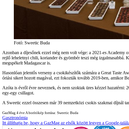
Fotó: Sweetic Buda
Azonban a díjesőnek ezzel még nem volt vége: a 2021-es Academy of Ch
rejlő leheletnyi chili, koriander és gyömbér teszi még izgalmasabbá.
megspékelt Madagascar is.
Hasonlóan jelentős verseny a csokikészítők számára a Great Taste Awa
óriási sikert hozott magával, ezt fokozták tovább 2019-ben, amikor Be
Azóta is évről évre neveznek, és nem szoktak üres kézzel hazatérni: 
egy-egy csillagot.
A Sweetic ezzel összesen már 39 nemzetközi csokis szakmai díjnál tart
GazMag
4 éve
A borítókép forrása: Sweetic Buda
Gasztronómia
Itt állíthatja be, hogy a GazMag az elsők között legyen a Google-talál