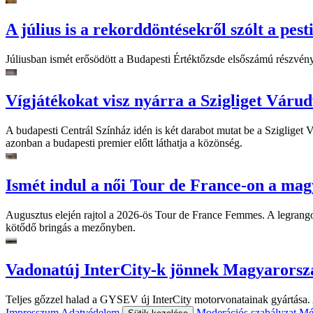
A július is a rekorddöntésekről szólt a pest
Júliusban ismét erősödött a Budapesti Értéktőzsde elsőszámú részvén
Vígjátékokat visz nyárra a Szigliget Váru
A budapesti Centrál Színház idén is két darabot mutat be a Szigliget
azonban a budapesti premier előtt láthatja a közönség.
Ismét indul a női Tour de France-on a mag
Augusztus elején rajtol a 2026-ös Tour de France Femmes. A legrango
kötődő bringás a mezőnyben.
Vadonatúj InterCity-k jönnek Magyarorsz
Teljes gőzzel halad a GYSEV új InterCity motorvonatainak gyártása. A
Impresszum
Adatvédelem
Moderációs szabályzat
Mé