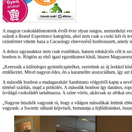
A magyar csokoládémesterek évről évre olyan rangos, nemzetközi v
számít a Brand Experience kategória, ahol nem csak a csoki ízét és t
ezüstérmet vihette haza a Cacaology elnevezésű bonbonszett, amely m
A doboz ugyanakkor nem csak esztétikus, hanem edukációs célt is szo
bonbon is. Rögtön az első igazi egzotikumot kínál, hiszen Magyarorsz
Keressük a különleges gyümölcspüréket, szeretünk az új ízekkel kísér
emlékeztet. Mivel nagyon édes, én a karamellre asszociáltam, így azt k
A második bonbon a madagaszkári Sambirano völgyéről kapta a nevét,
történő szárítás, majd a pörkölés. A második bonbon így darabos, ropo
ízvilágú csokoládét tartalmazza. A színe vörös, akárcsak az afrikai orsz
Nagyon büszkék vagyunk rá, hogy a világon másodikak lettünk ebben
vagyunk: a Sweetic stílusát képviseli, bemutatja a fejlődésünket, ös