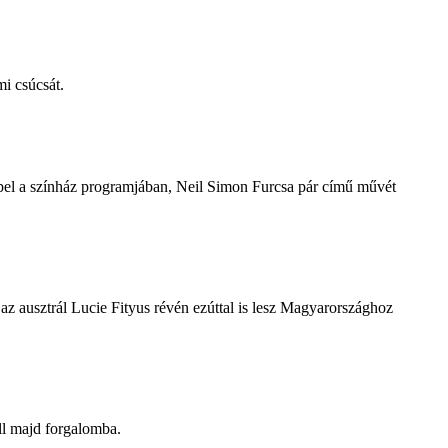
i csúcsát.
repel a színház programjában, Neil Simon Furcsa pár című művét
z ausztrál Lucie Fityus révén ezúttal is lesz Magyarországhoz
ll majd forgalomba.