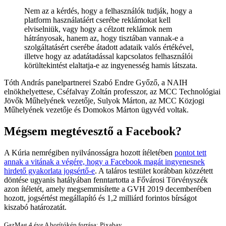
Nem az a kérdés, hogy a felhasználók tudják, hogy a
platform használatáért cserébe reklámokat kell
elviselniük, vagy hogy a célzott reklámok nem
hátrányosak, hanem az, hogy tisztában vannak-e a
szolgáltatásért cserébe átadott adataik valós értékével,
illetve hogy az adatátadással kapcsolatos felhasználói
körültekintést elaltatja-e az ingyenesség hamis látszata.
Tóth András panelpartnerei Szabó Endre Győző, a NAIH
elnökhelyettese, Cséfalvay Zoltán professzor, az MCC Technológiai
Jövők Műhelyének vezetője, Sulyok Márton, az MCC Közjogi
Műhelyének vezetője és Domokos Márton ügyvéd voltak.
Mégsem megtévesztő a Facebook?
A Kúria nemrégiben nyilvánosságra hozott ítéletében
pontot tett
annak a vitának a végére, hogy a Facebook magát ingyenesnek
hirdető gyakorlata jogsértő-e
. A taláros testület korábban közzétett
döntése ugyanis hatályában fenntartotta a Fővárosi Törvényszék
azon ítéletét, amely megsemmisítette a GVH 2019 decemberében
hozott, jogsértést megállapító és 1,2 milliárd forintos bírságot
kiszabó határozatát.
GazMag
4 éve
A borítókép forrása: Pixabay