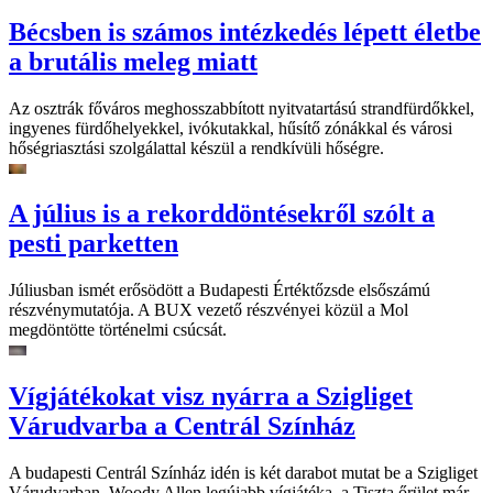
Bécsben is számos intézkedés lépett életbe
a brutális meleg miatt
Az osztrák főváros meghosszabbított nyitvatartású strandfürdőkkel,
ingyenes fürdőhelyekkel, ivókutakkal, hűsítő zónákkal és városi
hőségriasztási szolgálattal készül a rendkívüli hőségre.
A július is a rekorddöntésekről szólt a
pesti parketten
Júliusban ismét erősödött a Budapesti Értéktőzsde elsőszámú
részvénymutatója. A BUX vezető részvényei közül a Mol
megdöntötte történelmi csúcsát.
Vígjátékokat visz nyárra a Szigliget
Várudvarba a Centrál Színház
A budapesti Centrál Színház idén is két darabot mutat be a Szigliget
Várudvarban. Woody Allen legújabb vígjátéka, a Tiszta őrület már