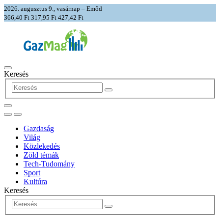
2026. augusztus 9., vasárnap – Emőd
366,40 Ft
317,95 Ft
427,42 Ft
Keresés
Gazdaság
Világ
Közlekedés
Zöld témák
Tech-Tudomány
Sport
Kultúra
Keresés