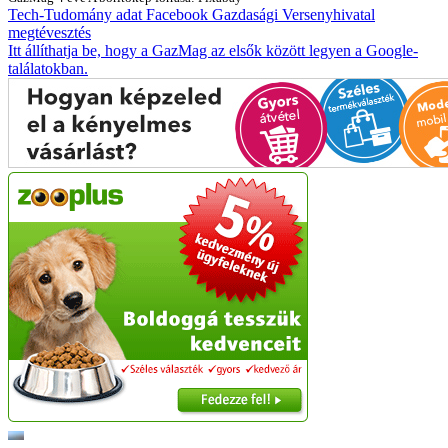
Tech-Tudomány
adat
Facebook
Gazdasági Versenyhivatal
megtévesztés
Itt állíthatja be, hogy a GazMag az elsők között legyen a Google-
találatokban.