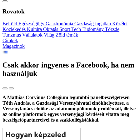
Rovatok
Belföld
Egészségügy
Gasztronómia
Gazdaság
Ingatlan
Közélet
Közlekedés
Kultúra
Oktatás
Sport
Tech-Tudomány
Tőzsde
Turizmus
Vállalatok
Világ
Zöld témák
Címkék
Magazinok
Csak akkor ingyenes a Facebook, ha nem
használjuk
A Mathias Corvinus Collegium legutóbbi panelbeszélgetésén
Tóth András, a Gazdasági Versenyhivatal elnökhelyettese, a
Versenytanács elnöke az adatmonopóliumok problémáit, illetve
az online platformok egyes versenyjogi kérdéseit vitatta meg
beszélgetőpartnereivel és a szakkollégistákkal.