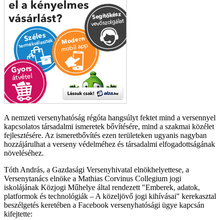
A nemzeti versenyhatóság régóta hangsúlyt fektet mind a versennyel
kapcsolatos társadalmi ismeretek bővítésére, mind a szakmai közélet
fejlesztésére. Az ismeretbővítés ezen területeken ugyanis nagyban
hozzájárulhat a verseny védelméhez és társadalmi elfogadottságának
növeléséhez.
Tóth András, a Gazdasági Versenyhivatal elnökhelyettese, a
Versenytanács elnöke a Mathias Corvinus Collegium jogi
iskolájának Közjogi Műhelye által rendezett "Emberek, adatok,
platformok és technológiák – A közeljövő jogi kihívásai" kerekasztal
beszélgetés keretében a Facebook versenyhatósági ügye kapcsán
kifejtette: