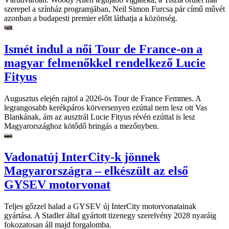
szerepel a színház programjában, Neil Simon Furcsa pár című művét
azonban a budapesti premier előtt láthatja a közönség.
Ismét indul a női Tour de France-on a
magyar felmenőkkel rendelkező Lucie
Fityus
Augusztus elején rajtol a 2026-ös Tour de France Femmes. A
legrangosabb kerékpáros körversenyen ezúttal nem lesz ott Vas
Blankának, ám az ausztrál Lucie Fityus révén ezúttal is lesz
Magyarországhoz kötődő bringás a mezőnyben.
Vadonatúj InterCity-k jönnek
Magyarországra – elkészült az első
GYSEV motorvonat
Teljes gőzzel halad a GYSEV új InterCity motorvonatainak
gyártása. A Stadler által gyártott tizenegy szerelvény 2028 nyaráig
fokozatosan áll majd forgalomba.