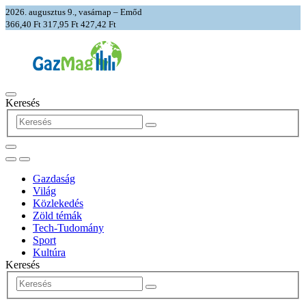
2026. augusztus 9., vasárnap – Emőd
366,40 Ft
317,95 Ft
427,42 Ft
Keresés
Gazdaság
Világ
Közlekedés
Zöld témák
Tech-Tudomány
Sport
Kultúra
Keresés