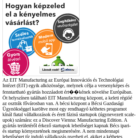
Az EIT Manufacturing az Európai Innovációs és Technológiai
Intézet (EIT) egyik alközössége, melynek célja a versenyképes és
fenntartható gyártás hozzáadott ért��kének növelése Európában.
Öt helyszínen található EIT Manufacturing központ, a keleti régióé
az osztrák fővárosban van. A bécsi központ a Bécsi Gazdasági
Ügynökséggel karöltve most egy rendhagyó kéthetes programot
kínál fiatal vállalkozások és érett fázisú startupok (úgynevezett scale-
upok) számára: ez a Discover Vienna: Manufacturing Edition.
A
gyártás területéről érkező startupok lehetőséget kapnak Bécs ipari-
és startup környezetének megismerésére. A nem mindennapi
lehetőséget tíz induló vállalkozás nyerheti el, akiket a kéthetes