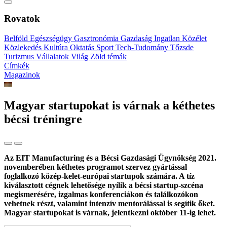
Rovatok
Belföld
Egészségügy
Gasztronómia
Gazdaság
Ingatlan
Közélet
Közlekedés
Kultúra
Oktatás
Sport
Tech-Tudomány
Tőzsde
Turizmus
Vállalatok
Világ
Zöld témák
Címkék
Magazinok
Magyar startupokat is várnak a kéthetes
bécsi tréningre
Az EIT Manufacturing és a Bécsi Gazdasági Ügynökség 2021.
novemberében kéthetes programot szervez gyártással
foglalkozó közép-kelet-európai startupok számára. A tíz
kiválasztott cégnek lehetősége nyílik a bécsi startup-szcéna
megismerésére, izgalmas konferenciákon és találkozókon
vehetnek részt, valamint intenzív mentorálással is segítik őket.
Magyar startupokat is várnak, jelentkezni október 11-ig lehet.