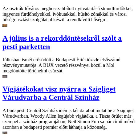
Az osztrák főváros meghosszabbított nyitvatartású strandfürdőkkel,
ingyenes fürdőhelyekkel, ivókutakkal, hűsítő zónákkal és városi
hőségriasztási szolgálattal készül a rendkívüli hőségre.
A július is a rekorddöntésekről szólt a
pesti parketten
Júliusban ismét erősödött a Budapesti Értéktőzsde elsőszámú
részvénymutatója. A BUX vezető részvényei közül a Mol
megdöntötte történelmi csúcsát.
Vígjátékokat visz nyárra a Szigliget
Várudvarba a Centrál Színház
A budapesti Centrál Színház idén is két darabot mutat be a Szigliget
Várudvarban. Woody Allen legújabb vígjátéka, a Tiszta őrület már
szerepel a színház programjában, Neil Simon Furcsa pár című művét
azonban a budapesti premier előtt láthatja a közönség.