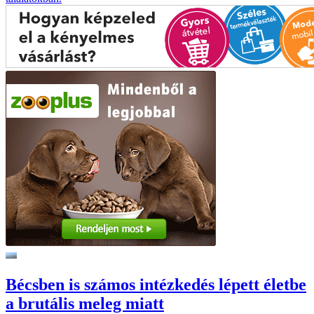
Bécsben is számos intézkedés lépett életbe
a brutális meleg miatt