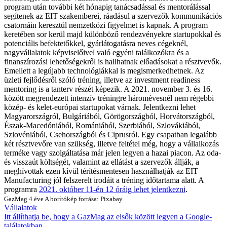
program után további két hónapig tanácsadással és mentorálással
segítenek az EIT szakemberei, ráadásul a szervezők kommunikációs
csatornáin keresztül nemzetközi figyelmet is kapnak.
A program
keretében sor kerül majd különböző rendezvényekre startupokkal és
potenciális befektetőkkel, gyárlátogatásra neves cégeknél,
nagyvállalatok képviselőivel való egyéni találkozókra és a
finanszírozási lehetőségekről is hallhatnak előadásokat a résztvevők.
Emellett a legújabb technológiákkal is megismerkedhetnek. Az
üzleti fejlődésről szóló tréning, illetve az investment readiness
mentoring is a tanterv részét képezik. A 2021. november 3. és 16.
között megrendezett intenzív tréningre háromévesnél nem régebbi
közép- és kelet-európai startupokat várnak. Jelentkezni lehet
Magyarországról, Bulgáriából, Görögországból, Horvátországból,
Észak-Macedóniából, Romániából, Szerbiából, Szlovákiából,
Szlovéniából, Csehországból és Ciprusról. Egy csapatban legalább
két résztvevőre van szükség, illetve feltétel még, hogy a vállalkozás
terméke vagy szolgáltatása már jelen legyen a hazai piacon. Az oda-
és visszaút költségét, valamint az ellátást a szervezők állják, a
meghívottak ezen kívül térítésmentesen használhatják az EIT
Manufacturing jól felszerelt irodáit a tréning időtartama alatt. A
programra
2021. október 11-én 12 óráig lehet jelentkezni
.
GazMag
4 éve
A borítókép forrása: Pixabay
Vállalatok
Itt állíthatja be, hogy a GazMag az elsők között legyen a Google-
találatokban.