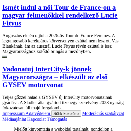
Ismét indul a női Tour de France-on a
magyar felmenőkkel rendelkező Lucie
Fityus
Augusztus elején rajtol a 2026-ös Tour de France Femmes. A
legrangosabb kerékpáros körversenyen ezúttal nem lesz ott Vas
Blankának, ám az ausztrál Lucie Fityus révén ezúttal is lesz
Magyarországhoz kötődő bringás a mezőnyben.
Vadonatúj InterCity-k jönnek
Magyarországra – elkészült az első
GYSEV motorvonat
Teljes gőzzel halad a GYSEV új InterCity motorvonatainak
gyártása. A Stadler által gyártott tizenegy szerelvény 2028 nyaráig
fokozatosan áll majd forgalomba.
Impresszum
Adatvédelem
Moderációs szabályzat
Sütik kezelése
Médiaajánlat
Kapcsolat
Támogatás
Mielőtt kinyomtatja a weboldal tartalmát, gondoljon a