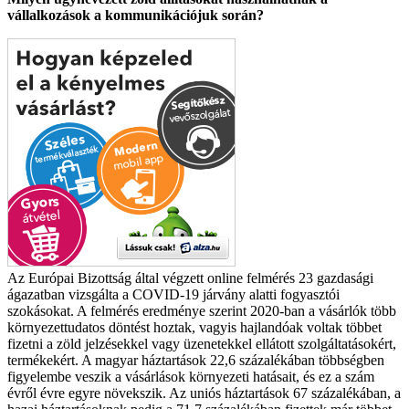
vállalkozások a kommunikációjuk során?
Az Európai Bizottság által végzett online felmérés 23 gazdasági
ágazatban vizsgálta a COVID-19 járvány alatti fogyasztói
szokásokat. A felmérés eredménye szerint 2020-ban a vásárlók több
környezettudatos döntést hoztak, vagyis hajlandóak voltak többet
fizetni a zöld jelzésekkel vagy üzenetekkel ellátott szolgáltatásokért,
termékekért. A magyar háztartások 22,6 százalékában többségben
figyelembe veszik a vásárlások környezeti hatásait, és ez a szám
évről évre egyre növekszik. Az uniós háztartások 67 százalékában, a