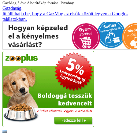
GazMag
5 éve
A borítókép forrása: Pixabay
Gazdaság
Itt állíthatja be, hogy a GazMag az elsők között legyen a Google-
találatokban.