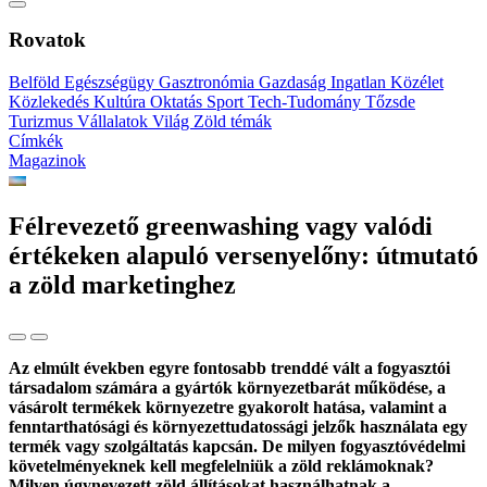
Rovatok
Belföld
Egészségügy
Gasztronómia
Gazdaság
Ingatlan
Közélet
Közlekedés
Kultúra
Oktatás
Sport
Tech-Tudomány
Tőzsde
Turizmus
Vállalatok
Világ
Zöld témák
Címkék
Magazinok
Félrevezető greenwashing vagy valódi
értékeken alapuló versenyelőny: útmutató
a zöld marketinghez
Az elmúlt években egyre fontosabb trenddé vált a fogyasztói
társadalom számára a gyártók környezetbarát működése, a
vásárolt termékek környezetre gyakorolt hatása, valamint a
fenntarthatósági és környezettudatossági jelzők használata egy
termék vagy szolgáltatás kapcsán. De milyen fogyasztóvédelmi
követelményeknek kell megfelelniük a zöld reklámoknak?
Milyen úgynevezett zöld állításokat használhatnak a