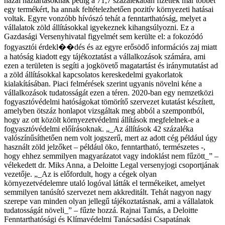
hazai háztartásoknak pedig a 71,7 százalékában fizettek már többet
egy termékért, ha annak feltételezhetően pozitív környezeti hatásai
voltak. Egyre vonzóbb hívószó tehát a fenntarthatóság, melyet a
vállalatok zöld állításokkal igyekeznek kihangsúlyozni. Ez a
Gazdasági Versenyhivatal figyelmét sem kerülte el: a fokozódó
fogyasztói érdekl��dés és az egyre erősödő információs zaj miatt
a hatóság kiadott egy tájékoztatást a vállalkozások számára, ami
ezen a területen is segíti a jogkövető magatartást és iránymutatást ad
a zöld állításokkal kapcsolatos kereskedelmi gyakorlatok
kialakításában. Piaci felmérések szerint ugyanis növelni kéne a
vállalkozások tudatosságát ezen a téren. 2020-ban egy nemzetközi
fogyasztóvédelmi hatóságokat tömörítő szervezet kutatást készített,
amelyben ötszáz honlapot vizsgáltak meg abból a szempontból,
hogy az ott közölt környezetvédelmi állítások megfelelnek-e a
fogyasztóvédelmi előírásoknak. „_Az állítások 42 százaléka
valószínűsíthetően nem volt jogszerű, mert az adott cég például úgy
használt zöld jelzőket – például öko, fenntartható, természetes -,
hogy ehhez semmilyen magyarázatot vagy indoklást nem fűzött_” –
vélekedett dr. Miks Anna, a Deloitte Legal versenyjogi csoportjának
vezetője. „_Az is előfordult, hogy a cégek olyan
környezetvédelemre utaló logóval látták el termékeiket, amelyet
semmilyen tanúsító szervezet nem akkreditált. Tehát nagyon nagy
szerepe van minden olyan jellegű tájékoztatásnak, ami a vállalatok
tudatosságát növeli_” – fűzte hozzá.
Rajnai Tamás, a Deloitte
Fenntarthatósági és Klímavédelmi Tanácsadási Csapatának