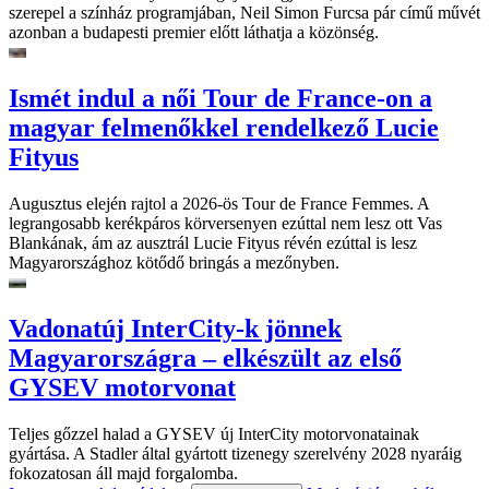
szerepel a színház programjában, Neil Simon Furcsa pár című művét
azonban a budapesti premier előtt láthatja a közönség.
Ismét indul a női Tour de France-on a
magyar felmenőkkel rendelkező Lucie
Fityus
Augusztus elején rajtol a 2026-ös Tour de France Femmes. A
legrangosabb kerékpáros körversenyen ezúttal nem lesz ott Vas
Blankának, ám az ausztrál Lucie Fityus révén ezúttal is lesz
Magyarországhoz kötődő bringás a mezőnyben.
Vadonatúj InterCity-k jönnek
Magyarországra – elkészült az első
GYSEV motorvonat
Teljes gőzzel halad a GYSEV új InterCity motorvonatainak
gyártása. A Stadler által gyártott tizenegy szerelvény 2028 nyaráig
fokozatosan áll majd forgalomba.