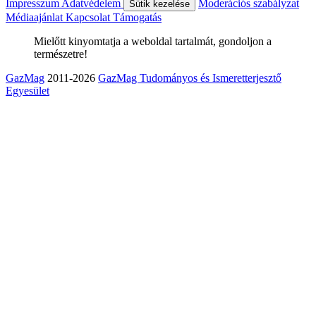
Impresszum
Adatvédelem
Moderációs szabályzat
Sütik kezelése
Médiaajánlat
Kapcsolat
Támogatás
Mielőtt kinyomtatja a weboldal tartalmát, gondoljon a
természetre!
GazMag
2011-2026
GazMag Tudományos és Ismeretterjesztő
Egyesület