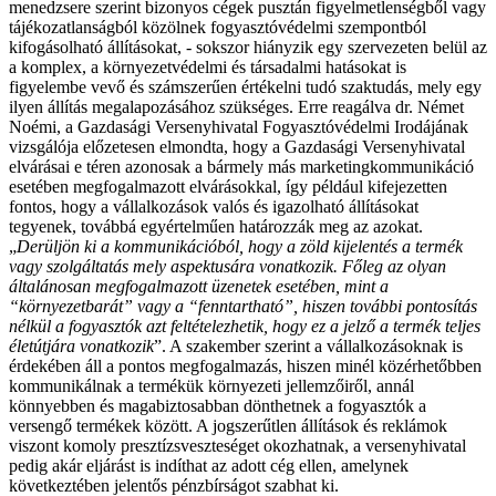
menedzsere szerint bizonyos cégek pusztán figyelmetlenségből vagy
tájékozatlanságból közölnek fogyasztóvédelmi szempontból
kifogásolható állításokat, - sokszor hiányzik egy szervezeten belül az
a komplex, a környezetvédelmi és társadalmi hatásokat is
figyelembe vevő és számszerűen értékelni tudó szaktudás, mely egy
ilyen állítás megalapozásához szükséges. Erre reagálva dr. Német
Noémi, a Gazdasági Versenyhivatal Fogyasztóvédelmi Irodájának
vizsgálója előzetesen elmondta, hogy a Gazdasági Versenyhivatal
elvárásai e téren azonosak a bármely más marketingkommunikáció
esetében megfogalmazott elvárásokkal, így például kifejezetten
fontos, hogy a vállalkozások valós és igazolható állításokat
tegyenek, továbbá egyértelműen határozzák meg az azokat.
„
Derüljön ki a kommunikációból, hogy a zöld kijelentés a termék
vagy szolgáltatás mely aspektusára vonatkozik. Főleg az olyan
általánosan megfogalmazott üzenetek esetében, mint a
“környezetbarát” vagy a “fenntartható”, hiszen további pontosítás
nélkül a fogyasztók azt feltételezhetik, hogy ez a jelző a termék teljes
életútjára vonatkozik
”.
A szakember szerint a vállalkozásoknak is
érdekében áll a pontos megfogalmazás, hiszen minél közérhetőbben
kommunikálnak a termékük környezeti jellemzőiről, annál
könnyebben és magabiztosabban dönthetnek a fogyasztók a
versengő termékek között. A jogszerűtlen állítások és reklámok
viszont komoly presztízsveszteséget okozhatnak, a versenyhivatal
pedig akár eljárást is indíthat az adott cég ellen, amelynek
következtében jelentős pénzbírságot szabhat ki.