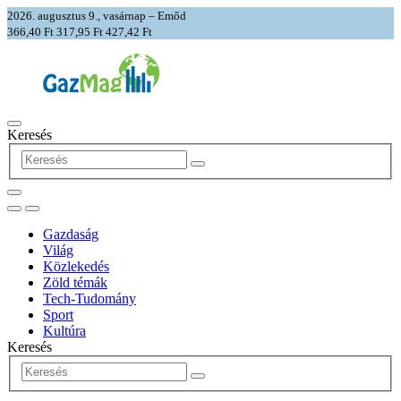
2026. augusztus 9., vasárnap – Emőd
366,40 Ft
317,95 Ft
427,42 Ft
Keresés
Gazdaság
Világ
Közlekedés
Zöld témák
Tech-Tudomány
Sport
Kultúra
Keresés