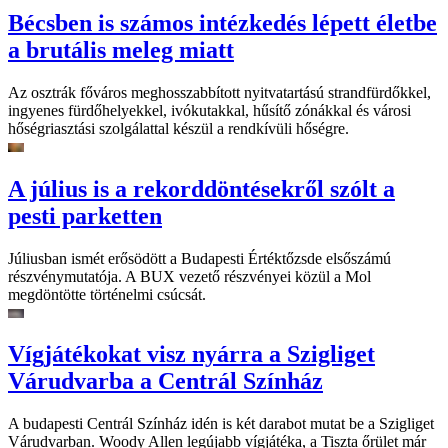
Bécsben is számos intézkedés lépett életbe
a brutális meleg miatt
Az osztrák főváros meghosszabbított nyitvatartású strandfürdőkkel,
ingyenes fürdőhelyekkel, ivókutakkal, hűsítő zónákkal és városi
hőségriasztási szolgálattal készül a rendkívüli hőségre.
A július is a rekorddöntésekről szólt a
pesti parketten
Júliusban ismét erősödött a Budapesti Értéktőzsde elsőszámú
részvénymutatója. A BUX vezető részvényei közül a Mol
megdöntötte történelmi csúcsát.
Vígjátékokat visz nyárra a Szigliget
Várudvarba a Centrál Színház
A budapesti Centrál Színház idén is két darabot mutat be a Szigliget
Várudvarban. Woody Allen legújabb vígjátéka, a Tiszta őrület már