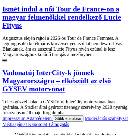
Ismét indul a női Tour de France-on a
magyar felmenőkkel rendelkező Lucie
Fityus
Augusztus elején rajtol a 2026-ös Tour de France Femmes. A
legrangosabb kerékpáros körversenyen ezúttal nem lesz ott Vas
Blankának, ám az ausztrál Lucie Fityus révén ezúttal is lesz
Magyarországhoz kötődő bringás a mezőnyben.
Vadonatúj InterCity-k jönnek
Magyarországra – elkészült az első
GYSEV motorvonat
Teljes gőzzel halad a GYSEV új InterCity motorvonatainak
gyártása. A Stadler által gyártott tizenegy szerelvény 2028 nyaráig
fokozatosan áll majd forgalomba.
Impresszum
Adatvédelem
Moderációs szabályzat
Sütik kezelése
Médiaajánlat
Kapcsolat
Támogatás
Mielőtt kinyomtatja a weboldal tartalmát, gondoljon a