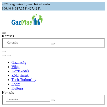
2026. augusztus 8., szombat – László
366,40 Ft
317,95 Ft
427,42 Ft
Keresés
Gazdaság
Világ
Közlekedés
Zöld témák
Tech-Tudomány
Sport
Kultúra
Keresés