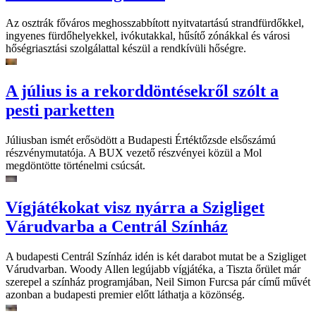
Az osztrák főváros meghosszabbított nyitvatartású strandfürdőkkel,
ingyenes fürdőhelyekkel, ivókutakkal, hűsítő zónákkal és városi
hőségriasztási szolgálattal készül a rendkívüli hőségre.
A július is a rekorddöntésekről szólt a
pesti parketten
Júliusban ismét erősödött a Budapesti Értéktőzsde elsőszámú
részvénymutatója. A BUX vezető részvényei közül a Mol
megdöntötte történelmi csúcsát.
Vígjátékokat visz nyárra a Szigliget
Várudvarba a Centrál Színház
A budapesti Centrál Színház idén is két darabot mutat be a Szigliget
Várudvarban. Woody Allen legújabb vígjátéka, a Tiszta őrület már
szerepel a színház programjában, Neil Simon Furcsa pár című művét
azonban a budapesti premier előtt láthatja a közönség.