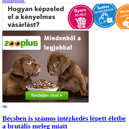
találatokban.
Bécsben is számos intézkedés lépett életbe
a brutális meleg miatt