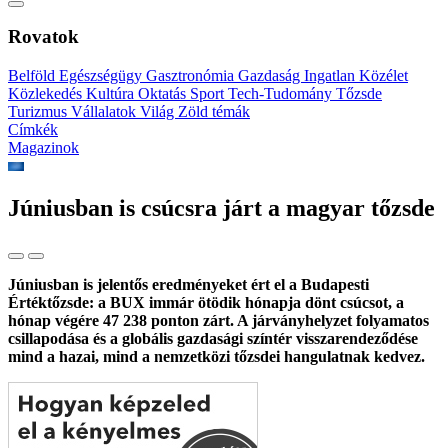
Rovatok
Belföld
Egészségügy
Gasztronómia
Gazdaság
Ingatlan
Közélet
Közlekedés
Kultúra
Oktatás
Sport
Tech-Tudomány
Tőzsde
Turizmus
Vállalatok
Világ
Zöld témák
Címkék
Magazinok
Júniusban is csúcsra járt a magyar tőzsde
Júniusban is jelentős eredményeket ért el a Budapesti
Értéktőzsde: a BUX immár ötödik hónapja dönt csúcsot, a
hónap végére 47 238 ponton zárt. A járványhelyzet folyamatos
csillapodása és a globális gazdasági színtér visszarendeződése
mind a hazai, mind a nemzetközi tőzsdei hangulatnak kedvez.