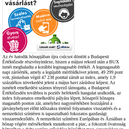
Az év hatodik hónapjában újra csúcsot döntött a Budapesti
Értéktőzsde részvényindexe, hiszen a májusi rekord után a BUX
ismét meghaladta a korábbi legmagasabb értékét. A legmagasabb
napi záróérték, amely a legújabb mérföldkövet jelenti,
49 299 pont
volt, júniusban végül 47 238 ponttal zárult az index, amely 1,9
százalékos növekedést jelent a május havi záráshoz képest. Az
ismételt emelkedést számos tényező támogatta, a Budapesti
Értéktőzsdén továbbra is pozitív befektetői hangulat uralkodik, az
index folyamatos emelkedési pályára lépett, hónapról hónapra
magasabb ponton zár, amelyhez nagymértékben hozzájárul a
járványhelyzet előtti időszakra történő folyamatos visszatérés és a
nemzetközi színtéren is tapasztalható fokozatos gazdasági
visszarendeződés.
A nemzetközi színtéren Európában és Ázsiában a
hónap végére mérsékeltnek mutatkozott a piac, a fokozott óvatosság