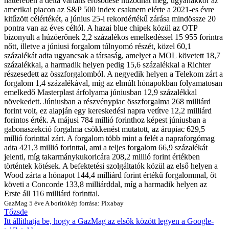
hátterében a delta variáns erősödése húzódhat meg, ugyanakkor az
amerikai piacon az S&P 500 index csaknem elérte a 2021-es évre
kitűzött célértékét, a június 25-i rekordértékű zárása mindössze 20
pontra van az éves céltól.
A hazai blue chipek közül az OTP
bizonyult a húzóerőnek 2,2 százalékos emelkedéssel 15 955 forintra
nőtt, illetve a júniusi forgalom túlnyomó részét, közel 60,1
százalékát adta ugyancsak a társaság, amelyet a MOL követett 18,7
százalékkal, a harmadik helyen pedig 15,6 százalékkal a Richter
részesedett az összforgalomból. A negyedik helyen a Telekom zárt a
forgalom 1,4 százalékával, míg az elmúlt hónapokban folyamatosan
emelkedő Masterplast árfolyama júniusban 12,9 százalékkal
növekedett. Júniusban a részvénypiac összforgalma 268 milliárd
forint volt, ez alapján egy kereskedési napra vetítve 12,2 milliárd
forintos érték. A májusi 784 millió forinthoz képest júniusban a
gabonaszekció forgalma csökkenést mutatott, az árupiac 629,5
millió forinttal zárt. A forgalom több mint a felét a napraforgómag
adta 421,3 millió forinttal, ami a teljes forgalom 66,9 százalékát
jelenti, míg takarmánykukoricára 208,2 millió forint értékben
történtek kötések. A befektetési szolgáltatók közül az első helyen a
Wood zárta a hónapot 144,4 milliárd forint értékű forgalommal, őt
követi a Concorde 133,8 milliárddal, míg a harmadik helyen az
Erste áll 116 milliárd forinttal.
GazMag
5 éve
A borítókép forrása: Pixabay
Tőzsde
Itt állíthatja be, hogy a GazMag az elsők között legyen a Google-