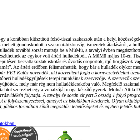
 hogy a korábban kitisztított felső-tiszai szakaszok után a helyi közössé
mellett gondoskodott a szakmai-biztonsági ismeretek átadásáról, a hulla
ulladék további sorsát mutatja be a MüMü, a tavalyi évben megtisztítot
 készíthetnek az egykor volt ártéri hulladékból. A MüMü május 10-én Ti
lepülésen becsatlakoztak iskolás és óvodás csoportok, ifjú horgászok v
amát”. Az ártéri erdőben felismerhették, hogy bár a hulladék olykor messz
ár PET Kalóz növendék, aki közvetíteni fogja a környezetvédelmi üzenet
óberi hulladékgyűjtések terepi munkáinak szervezője.
A szervezők szer
gyűjtöttek, mely már rég nem hulladéklerakóba való. Megfelelő szakmai h
talatot szerezhet egy a vonalzóját maga készítő gyerek.
Molnár Attila D
rrásvidékén folytatja. A tavalyi év során elnyert 5 ország 1 folyó progr
ot a folyószennyezéssel, amelyet az iskolákban kezdenek. Olyan oktató
ait, játékos formában kínál megoldási lehetőségeket és egyben felelős hu
atokban.