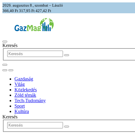
2026. augusztus 8., szombat – László
366,40 Ft
317,95 Ft
427,42 Ft
Keresés
Gazdaság
Világ
Közlekedés
Zöld témák
Tech-Tudomány
Sport
Kultúra
Keresés