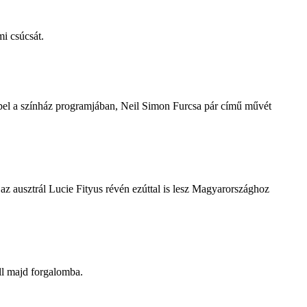
i csúcsát.
repel a színház programjában, Neil Simon Furcsa pár című művét
z ausztrál Lucie Fityus révén ezúttal is lesz Magyarországhoz
ll majd forgalomba.