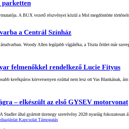
i parketten
ymutatója. A BUX vezető részvényei közül a Mol megdöntötte történelm
dvarba a Centrál Színház
 Várudvarban. Woody Allen legújabb vígjátéka, a Tiszta őrület már sze
yar felmenőkkel rendelkező Lucie Fityus
sabb kerékpáros körversenyen ezúttal nem lesz ott Vas Blankának, ám a
ágra – elkészült az első GYSEV motorvonat
 Stadler által gyártott tizenegy szerelvény 2028 nyaráig fokozatosan á
diaajánlat
Kapcsolat
Támogatás