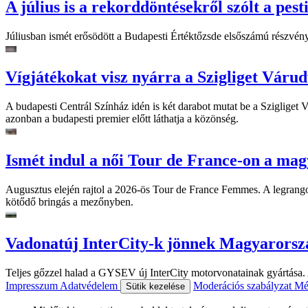
A július is a rekorddöntésekről szólt a pest
Júliusban ismét erősödött a Budapesti Értéktőzsde elsőszámú részvén
Vígjátékokat visz nyárra a Szigliget Váru
A budapesti Centrál Színház idén is két darabot mutat be a Szigliget
azonban a budapesti premier előtt láthatja a közönség.
Ismét indul a női Tour de France-on a mag
Augusztus elején rajtol a 2026-ös Tour de France Femmes. A legrango
kötődő bringás a mezőnyben.
Vadonatúj InterCity-k jönnek Magyarorsz
Teljes gőzzel halad a GYSEV új InterCity motorvonatainak gyártása. A
Impresszum
Adatvédelem
Moderációs szabályzat
Mé
Sütik kezelése