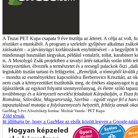
A Tiszai PET Kupa csapata 9 éve tisztítja az árteret. A célja az volt,
részüket a munkából. A program a szelektív gyűjtésre alkalmas zsákok 
zárásaként – a járványügyi korlátozások enyhülésével – a begyűjtött h
mindennapi használati tárgyakat, például vonalzót, tollat, karabinert
is.
A Mosolygó Zsák projektben a tavalyi ártér-takarítás során több te
környezetüket, élvezték a természetet és a recsegő palackok őszi „dall
leginkább tisztán tartani és felügyelni.
„
Reméljük, a tömegből kiválik p
– mondta az eseményekhez kapcsolódva Berberovics Krisztián, az okt
nem csak a környezetüket tisztították meg, de értékes alapanyagot is 
újjászületik az egykori folyami szennyezőanyag, és életre szóló tapasz
továbbmegy és a környezeti nevelési feladatait Kárpátalján, a Tisza fo
Románia, Szlovákia, Magyarország, Szerbia – együtt vegye fel a harc
tapasztalással mutatja a folyószennyezés helyzetét, feltárja annak ok
GazMag
5 éve
A borítókép forrása: Molnár Vanda / PET Kupa
Zöld témák
Itt állíthatja be, hogy a GazMag az elsők között legyen a Google-talál