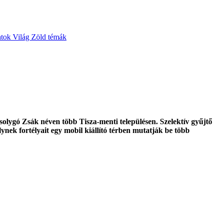
atok
Világ
Zöld témák
lygó Zsák néven több Tisza-menti településen. Szelektív gyűjtő
lynek fortélyait egy mobil kiállító térben mutatják be több