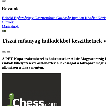
Rovatok
Belföld
Egészségügy
Gasztronómia
Gazdaság
Ingatlan
Közélet
Közl
Címkék
Magazinok
Tiszai műanyag hulladékból készíthetnek v
A PET Kupa szakemberei és önkéntesei az Aktív Magyarország Pro
zsákok kihelyezésével ösztönözték a lakosságot a folyópart megtis
állomáson a Tisza mentén.