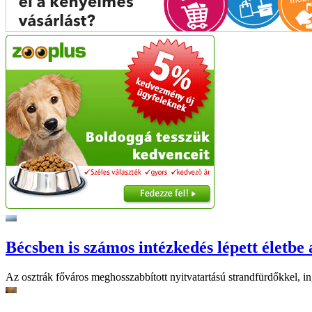
Bécsben is számos intézkedés lépett életbe 
Az osztrák főváros meghosszabbított nyitvatartású strandfürdőkkel, ing