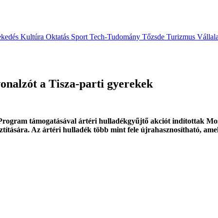
ekedés
Kultúra
Oktatás
Sport
Tech-Tudomány
Tőzsde
Turizmus
Vállal
onalzót a Tisza-parti gyerekek
gram támogatásával ártéri hulladékgyűjtő akciót indítottak Moso
ztítására. Az ártéri hulladék több mint fele újrahasznosítható, ame