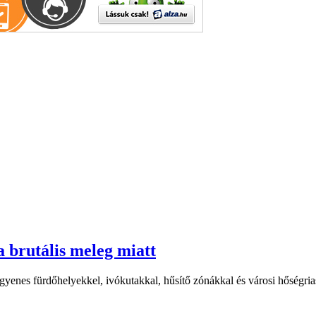
a brutális meleg miatt
yenes fürdőhelyekkel, ivókutakkal, hűsítő zónákkal és városi hőségriasz