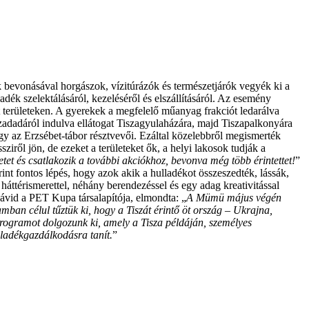
gek bevonásával horgászok, vízitúrázók és természetjárók vegyék ki a
dék szelektálásáról, kezeléséről és elszállításáról. Az esemény
t területeken. A gyerekek a megfelelő műanyag frakciót ledarálva
szadadáról indulva ellátogat Tiszagyulaházára, majd Tiszapalkonyára
agy az Erzsébet-tábor résztvevői. Ezáltal közelebbről megismerték
iről jön, de ezeket a területeket ők, a helyi lakosok tudják a
et és csatlakozik a további akciókhoz, bevonva még több érintettet!
”
int fontos lépés, hogy azok akik a hulladékot összeszedték, lássák,
áttérismerettel, néhány berendezéssel és egy adag kreativitással
ávid a PET Kupa társalapítója, elmondta: „
A Mümü május végén
amban célul tűztük ki, hogy a Tiszát érintő öt ország – Ukrajna,
programot dolgozunk ki, amely a Tisza példáján, személyes
lladékgazdálkodásra tanít.
”