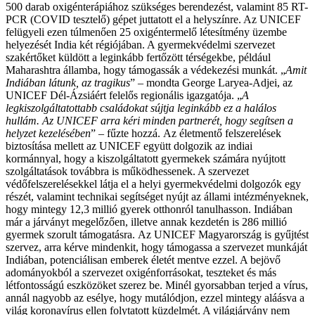
500 darab oxigénterápiához szükséges berendezést, valamint 85 RT-
PCR (COVID tesztelő) gépet juttatott el a helyszínre. Az UNICEF
felügyeli ezen túlmenően 25 oxigéntermelő létesítmény üzembe
helyezését India két régiójában. A gyermekvédelmi szervezet
szakértőket küldött a leginkább fertőzött térségekbe, például
Maharashtra államba, hogy támogassák a védekezési munkát.
„
Amit
Indiában látunk, az tragikus
” – mondta George Laryea-Adjei, az
UNICEF Dél-Ázsiáért felelős regionális igazgatója. „
A
legkiszolgáltatottabb családokat sújtja leginkább ez a halálos
hullám. Az UNICEF arra kéri minden partnerét, hogy segítsen a
helyzet kezelésében
” – fűzte hozzá.
Az életmentő felszerelések
biztosítása mellett az UNICEF együtt dolgozik az indiai
kormánnyal, hogy a kiszolgáltatott gyermekek számára nyújtott
szolgáltatások továbbra is működhessenek. A szervezet
védőfelszerelésekkel látja el a helyi gyermekvédelmi dolgozók egy
részét, valamint technikai segítséget nyújt az állami intézményeknek,
hogy mintegy 12,3 millió gyerek otthonról tanulhasson. Indiában
már a járványt megelőzően, illetve annak kezdetén is 286 millió
gyermek szorult támogatásra.
Az UNICEF Magyarország is gyűjtést
szervez, arra kérve mindenkit, hogy támogassa a szervezet munkáját
Indiában, potenciálisan emberek életét mentve ezzel. A bejövő
adományokból a szervezet oxigénforrásokat, teszteket és más
létfontosságú eszközöket szerez be. Minél gyorsabban terjed a vírus,
annál nagyobb az esélye, hogy mutálódjon, ezzel mintegy aláásva a
világ koronavírus ellen folytatott küzdelmét. A világjárvány nem