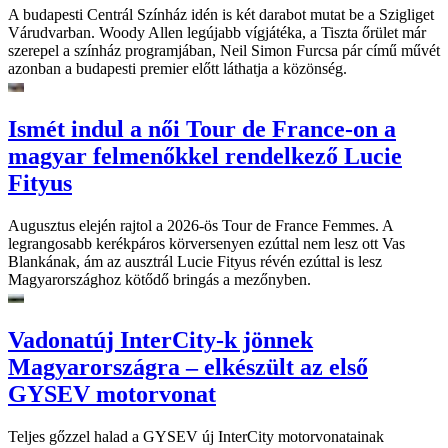
A budapesti Centrál Színház idén is két darabot mutat be a Szigliget
Várudvarban. Woody Allen legújabb vígjátéka, a Tiszta őrület már
szerepel a színház programjában, Neil Simon Furcsa pár című művét
azonban a budapesti premier előtt láthatja a közönség.
Ismét indul a női Tour de France-on a
magyar felmenőkkel rendelkező Lucie
Fityus
Augusztus elején rajtol a 2026-ös Tour de France Femmes. A
legrangosabb kerékpáros körversenyen ezúttal nem lesz ott Vas
Blankának, ám az ausztrál Lucie Fityus révén ezúttal is lesz
Magyarországhoz kötődő bringás a mezőnyben.
Vadonatúj InterCity-k jönnek
Magyarországra – elkészült az első
GYSEV motorvonat
Teljes gőzzel halad a GYSEV új InterCity motorvonatainak