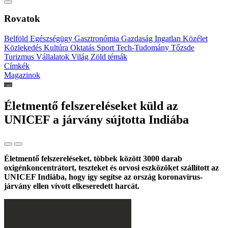
Rovatok
Belföld
Egészségügy
Gasztronómia
Gazdaság
Ingatlan
Közélet
Közlekedés
Kultúra
Oktatás
Sport
Tech-Tudomány
Tőzsde
Turizmus
Vállalatok
Világ
Zöld témák
Címkék
Magazinok
Életmentő felszereléseket küld az
UNICEF a járvány sújtotta Indiába
Életmentő felszereléseket, többek között 3000 darab
oxigénkoncentrátort, teszteket és orvosi eszközöket szállított az
UNICEF Indiába, hogy így segítse az ország koronavírus-
járvány ellen vívott elkeseredett harcát.