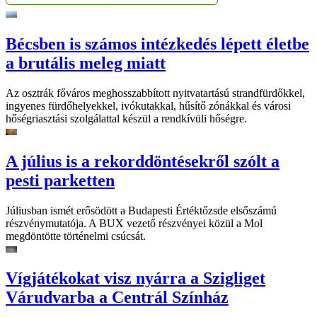
Bécsben is számos intézkedés lépett életbe
a brutális meleg miatt
Az osztrák főváros meghosszabbított nyitvatartású strandfürdőkkel,
ingyenes fürdőhelyekkel, ivókutakkal, hűsítő zónákkal és városi
hőségriasztási szolgálattal készül a rendkívüli hőségre.
A július is a rekorddöntésekről szólt a
pesti parketten
Júliusban ismét erősödött a Budapesti Értéktőzsde elsőszámú
részvénymutatója. A BUX vezető részvényei közül a Mol
megdöntötte történelmi csúcsát.
Vígjátékokat visz nyárra a Szigliget
Várudvarba a Centrál Színház