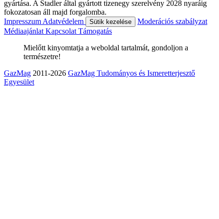
gyártása. A Stadler által gyártott tizenegy szerelvény 2028 nyaráig
fokozatosan áll majd forgalomba.
Impresszum
Adatvédelem
Moderációs szabályzat
Sütik kezelése
Médiaajánlat
Kapcsolat
Támogatás
Mielőtt kinyomtatja a weboldal tartalmát, gondoljon a
természetre!
GazMag
2011-2026
GazMag Tudományos és Ismeretterjesztő
Egyesület