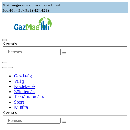
2026. augusztus 9., vasárnap – Emőd
366,40 Ft
317,95 Ft
427,42 Ft
Keresés
Gazdaság
Világ
Közlekedés
Zöld témák
Tech-Tudomány
Sport
Kultúra
Keresés