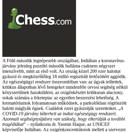
A Föld második legnépesebb országában, Indiában a koronavírus-
járvány jelenleg pusztító második hulláma csaknem négyszer
intenzívebb, mint az első volt. Az ország közel 200 ezer halottat
gyászol és megközelítőleg 18 millió regisztrált fertőzöttért aggódik.
Az egészségügyi rendszer összeomlóban van: az ágyak telítettek,
kritikus állapotban lévő betegeket mindenféle orvosi segítség nélkül
kényszerülnek hazaküldeni, az oxigénkészlet kritikusan alacsony,
sokak számára a feketepiac az egyetlen beszerzési lehetőség. A
krematóriumok folyamatosan működnek, a parkolókban rögtönzött
halotti máglyák égnek. Családok ezrei gyászolják szeretteiket.
„
A
COVID-19 járvány túlterheli az indiai egészségügy rendszert.
Azonnali segítségnyújtásra van szükség, hogy elkerüljük a további
tragédiákat
” – nyilatkozta dr. Yasmin Haque, az UNICEF
képviselője Indiában.
Az oxigénkoncentrátorok mellett a szervezet