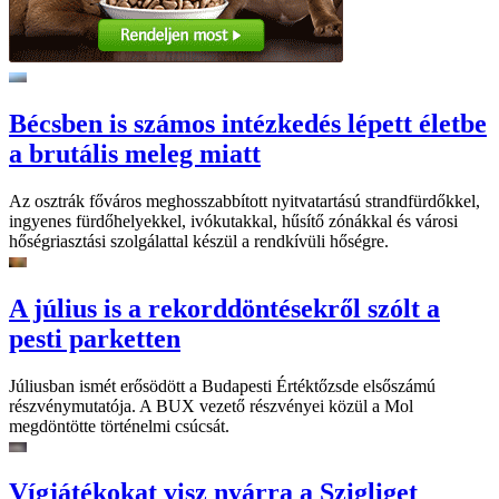
Bécsben is számos intézkedés lépett életbe
a brutális meleg miatt
Az osztrák főváros meghosszabbított nyitvatartású strandfürdőkkel,
ingyenes fürdőhelyekkel, ivókutakkal, hűsítő zónákkal és városi
hőségriasztási szolgálattal készül a rendkívüli hőségre.
A július is a rekorddöntésekről szólt a
pesti parketten
Júliusban ismét erősödött a Budapesti Értéktőzsde elsőszámú
részvénymutatója. A BUX vezető részvényei közül a Mol
megdöntötte történelmi csúcsát.
Vígjátékokat visz nyárra a Szigliget