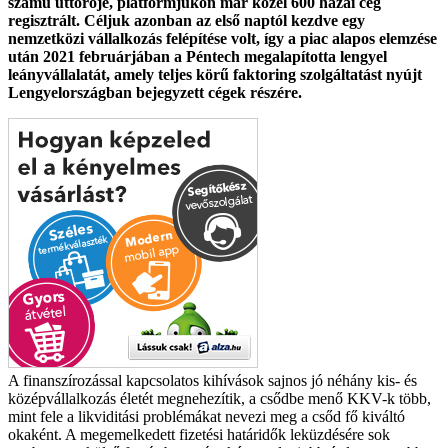
számú úttörője, platformjukon már közel 600 hazai cég
regisztrált. Céljuk azonban az első naptól kezdve egy
nemzetközi vállalkozás felépítése volt, így a piac alapos elemzése
után 2021 februárjában a Péntech megalapította lengyel
leányvállalatát, amely teljes körű faktoring szolgáltatást nyújt
Lengyelországban bejegyzett cégek részére.
A finanszírozással kapcsolatos kihívások sajnos jó néhány kis- és
középvállalkozás életét megnehezítik, a csődbe menő KKV-k több,
mint fele a likviditási problémákat nevezi meg a csőd fő kiváltó
okaként. A megemelkedett fizetési határidők leküzdésére sok