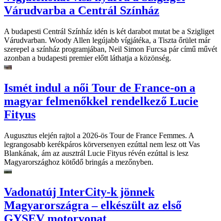
Várudvarba a Centrál Színház
A budapesti Centrál Színház idén is két darabot mutat be a Szigliget
Várudvarban. Woody Allen legújabb vígjátéka, a Tiszta őrület már
szerepel a színház programjában, Neil Simon Furcsa pár című művét
azonban a budapesti premier előtt láthatja a közönség.
Ismét indul a női Tour de France-on a
magyar felmenőkkel rendelkező Lucie
Fityus
Augusztus elején rajtol a 2026-ös Tour de France Femmes. A
legrangosabb kerékpáros körversenyen ezúttal nem lesz ott Vas
Blankának, ám az ausztrál Lucie Fityus révén ezúttal is lesz
Magyarországhoz kötődő bringás a mezőnyben.
Vadonatúj InterCity-k jönnek
Magyarországra – elkészült az első
GYSEV motorvonat