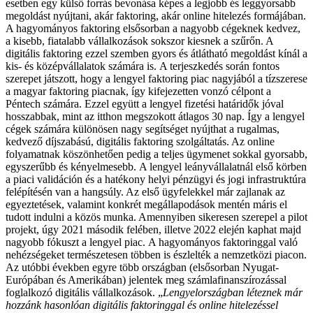
esetben egy külső forrás bevonása képes a legjobb és leggyorsabb
megoldást nyújtani, akár faktoring, akár online hitelezés formájában.
A hagyományos faktoring elsősorban a nagyobb cégeknek kedvez,
a kisebb, fiatalabb vállalkozások sokszor kiesnek a szűrőn. A
digitális faktoring ezzel szemben gyors és átlátható megoldást kínál a
kis- és középvállalatok számára is.
A terjeszkedés során fontos
szerepet játszott, hogy a lengyel faktoring piac nagyjából a tízszerese
a magyar faktoring piacnak, így kifejezetten vonzó célpont a
Péntech számára. Ezzel együtt a lengyel fizetési határidők jóval
hosszabbak, mint az itthon megszokott átlagos 30 nap. Így a lengyel
cégek számára különösen nagy segítséget nyújthat a rugalmas,
kedvező díjszabású, digitális faktoring szolgáltatás. Az online
folyamatnak köszönhetően pedig a teljes ügymenet sokkal gyorsabb,
egyszerűbb és kényelmesebb.
A lengyel leányvállalatnál első körben
a piaci validáción és a hatékony helyi pénzügyi és jogi infrastruktúra
felépítésén van a hangsúly. Az első ügyfelekkel már zajlanak az
egyeztetések, valamint konkrét megállapodások mentén máris el
tudott indulni a közös munka. Amennyiben sikeresen szerepel a pilot
projekt, úgy 2021 második felében, illetve 2022 elején kaphat majd
nagyobb fókuszt a lengyel piac.
A hagyományos faktoringgal való
nehézségeket természetesen többen is észlelték a nemzetközi piacon.
Az utóbbi években egyre több országban (elsősorban Nyugat-
Európában és Amerikában) jelentek meg számlafinanszírozással
foglalkozó digitális vállalkozások. „
Lengyelországban léteznek már
hozzánk hasonlóan digitális faktoringgal és online hitelezéssel