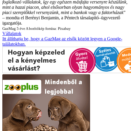
foglalkozó vállalatok, így egy egészen másfajta versenyre készülünk,
mint a hazai piacon, ahol elsősorban olyan hagyományos és nagy
piaci szereplőkkel versenyzünk, mint a bankok vagy a faktorházak
”
– mondta el Berényi Benjamin, a Péntech társalapító–ügyvezető
igazgatója.
GazMag
5 éve
A borítókép forrása: Pixabay
Vállalatok
Itt állíthatja be, hogy a GazMag az elsők között legyen a Google-
találatokban.