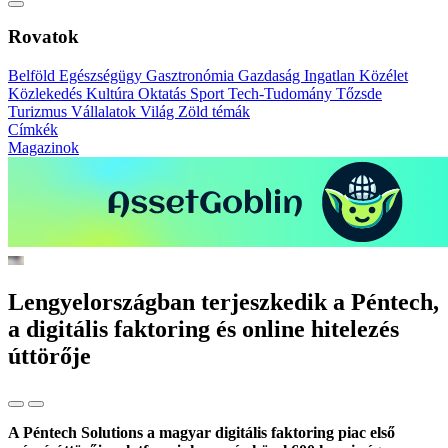
Rovatok
Belföld
Egészségügy
Gasztronómia
Gazdaság
Ingatlan
Közélet
Közlekedés
Kultúra
Oktatás
Sport
Tech-Tudomány
Tőzsde
Turizmus
Vállalatok
Világ
Zöld témák
Címkék
Magazinok
Lengyelországban terjeszkedik a Péntech,
a digitális faktoring és online hitelezés
úttörője
A Péntech Solutions a magyar digitális faktoring piac első