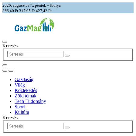
2026. augusztus 7., péntek – Ibolya
366,40 Ft
317,95 Ft
427,42 Ft
Keresés
Gazdaság
Világ
Közlekedés
Zöld témák
Tech-Tudomány
Sport
Kultúra
Keresés