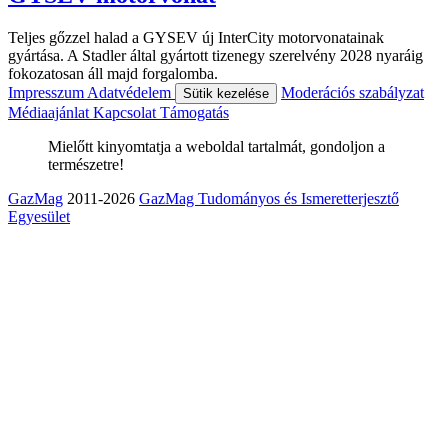
Teljes gőzzel halad a GYSEV új InterCity motorvonatainak
gyártása. A Stadler által gyártott tizenegy szerelvény 2028 nyaráig
fokozatosan áll majd forgalomba.
Impresszum
Adatvédelem
Moderációs szabályzat
Sütik kezelése
Médiaajánlat
Kapcsolat
Támogatás
Mielőtt kinyomtatja a weboldal tartalmát, gondoljon a
természetre!
GazMag
2011-2026
GazMag Tudományos és Ismeretterjesztő
Egyesület