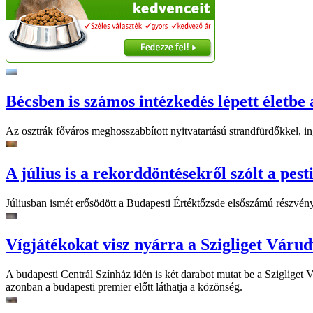
Bécsben is számos intézkedés lépett életbe 
Az osztrák főváros meghosszabbított nyitvatartású strandfürdőkkel, ing
A július is a rekorddöntésekről szólt a pest
Júliusban ismét erősödött a Budapesti Értéktőzsde elsőszámú részvén
Vígjátékokat visz nyárra a Szigliget Váru
A budapesti Centrál Színház idén is két darabot mutat be a Szigliget
azonban a budapesti premier előtt láthatja a közönség.