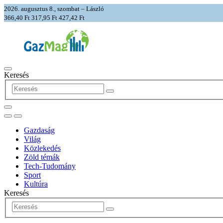
2026. augusztus 8., szombat – László
366,40 Ft
317,95 Ft
427,42 Ft
Keresés
Gazdaság
Világ
Közlekedés
Zöld témák
Tech-Tudomány
Sport
Kultúra
Keresés