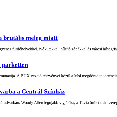
a brutális meleg miatt
yenes fürdőhelyekkel, ivókutakkal, hűsítő zónákkal és városi hőségriasz
i parketten
ymutatója. A BUX vezető részvényei közül a Mol megdöntötte történelm
dvarba a Centrál Színház
 Várudvarban. Woody Allen legújabb vígjátéka, a Tiszta őrület már sze