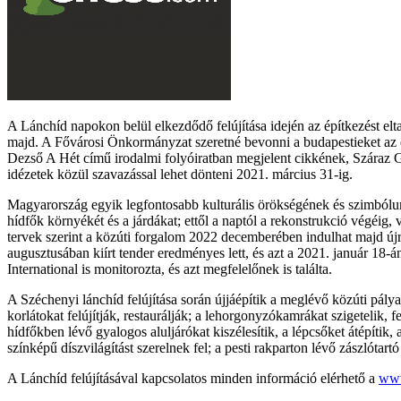
A Lánchíd napokon belül elkezdődő felújítása idején az építkezést e
majd. A Fővárosi Önkormányzat szeretné bevonni a budapestieket az
Dezső A Hét című irodalmi folyóiratban megjelent cikkének, Száraz G
idézetek közül szavazással lehet dönteni 2021. március 31-ig.
Magyarország egyik legfontosabb kulturális örökségének és szimbólumán
hídfők környékét és a járdákat; ettől a naptól a rekonstrukció végéig,
tervek szerint a közúti forgalom 2022 decemberében indulhat majd újr
augusztusában kiírt tender eredményes lett, és azt a 2021. január 18-
International is monitorozta, és azt megfelelőnek is találta.
A Széchenyi lánchíd felújítása során újjáépítik a meglévő közúti pály
korlátokat felújítják, restaurálják; a lehorgonyzókamrákat szigetelik, 
hídfőkben lévő gyalogos aluljárókat kiszélesítik, a lépcsőket átépítik,
színképű díszvilágítást szerelnek fel; a pesti rakparton lévő zászlótartó
A Lánchíd felújításával kapcsolatos minden információ elérhető a
www