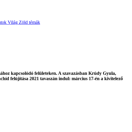
atok
Világ
Zöld témák
tásához kapcsolódó felületeken. A szavazásban Krúdy Gyula,
híd felújítása 2021 tavaszán indul: március 17-én a kivitelező