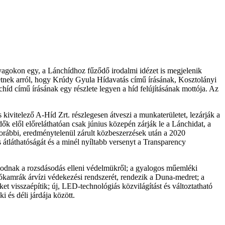
yagokon egy, a Lánchídhoz fűződő irodalmi idézet is megjelenik
tnek arról, hogy Krúdy Gyula Hídavatás című írásának, Kosztolányi
d című írásának egy részlete legyen a híd felújításának mottója. Az
ivitelező A-Híd Zrt. részlegesen átveszi a munkaterületet, lezárják a
dők elől előreláthatóan csak június közepén zárják le a Lánchidat, a
korábbi, eredménytelenül zárult közbeszerzések után a 2020
 átláthatóságát és a minél nyíltabb versenyt a Transparency
oskodnak a rozsdásodás elleni védelmükről; a gyalogos műemléki
nyzókamrák árvízi védekezési rendszerét, rendezik a Duna-medret; a
ket visszaépítik; új, LED-technológiás közvilágítást és változtatható
ki és déli járdája között.