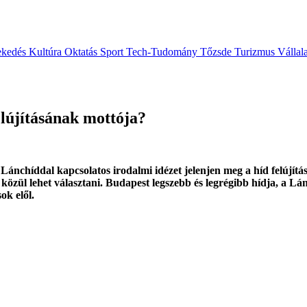
ekedés
Kultúra
Oktatás
Sport
Tech-Tudomány
Tőzsde
Turizmus
Vállal
elújításának mottója?
 Lánchíddal kapcsolatos irodalmi idézet jelenjen meg a híd felújí
özül lehet választani. Budapest legszebb és legrégibb hídja, a Lánc
ok elől.