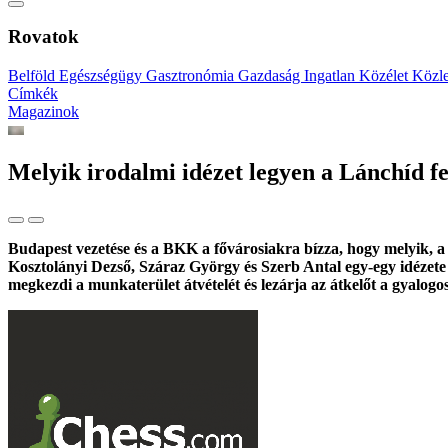
Rovatok
Belföld
Egészségügy
Gasztronómia
Gazdaság
Ingatlan
Közélet
Közl
Címkék
Magazinok
Melyik irodalmi idézet legyen a Lánchíd f
Budapest vezetése és a BKK a fővárosiakra bízza, hogy melyik, a
Kosztolányi Dezső, Száraz György és Szerb Antal egy-egy idézete k
megkezdi a munkaterület átvételét és lezárja az átkelőt a gyalogos