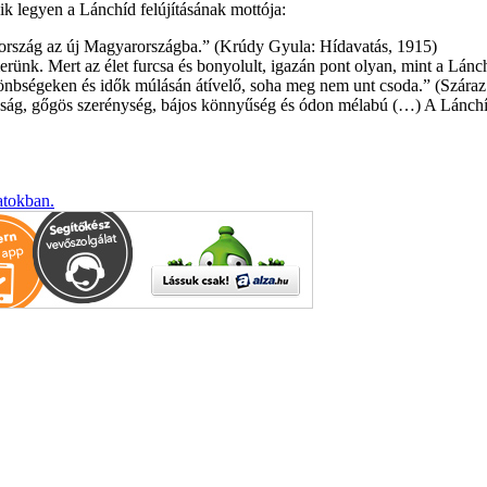
ik legyen a Lánchíd felújításának mottója:
ország az új Magyarországba.
(Krúdy Gyula: Hídavatás, 1915)
rünk. Mert az élet furcsa és bonyolult, igazán pont olyan, mint a Lánc
önbségeken és idők múlásán átívelő, soha meg nem unt csoda.
(Száraz
ság, gőgös szerénység, bájos könnyűség és ódon mélabú (…) A Lánchíd
atokban.