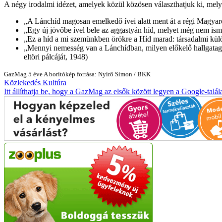
A négy irodalmi idézet, amelyek közül közösen választhatjuk ki, mely
A Lánchíd magosan emelkedő ívei alatt ment át a régi Magyar
Egy új jövőbe ível bele az aggastyán híd, melyet még nem isme
Ez a híd a mi szemünkben örökre a Híd marad: társadalmi kül
Mennyi nemesség van a Lánchídban, milyen előkelő hallgatag
eltöri pálcáját, 1948)
GazMag
5 éve
A borítókép forrása: Nyirő Simon / BKK
Közlekedés
Kultúra
Itt állíthatja be, hogy a GazMag az elsők között legyen a Google-talál