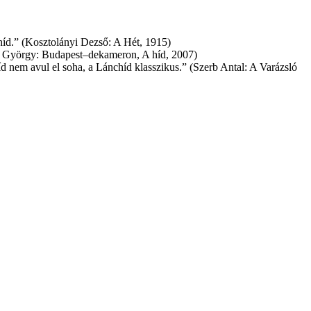
híd.
(Kosztolányi Dezső: A Hét, 1915)
 György: Budapest–dekameron, A híd, 2007)
 nem avul el soha, a Lánchíd klasszikus.
(Szerb Antal: A Varázsló