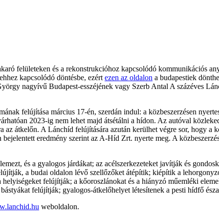
ltakaró felületeken és a rekonstrukcióhoz kapcsolódó kommunikációs an
 ehhez kapcsolódó döntésbe, ezért
ezen az oldalon
a budapestiek dönthe
yörgy nagyívű Budapest-esszéjének vagy Szerb Antal A százéves Lánchí
ak felújítása március 17-én, szerdán indul: a közbeszerzésen nyertes k
 várhatóan 2023-ig nem lehet majd átsétálni a hídon. Az autóval közleke
a az átkelőn. A Lánchíd felújítására azután kerülhet végre sor, hogy a 
án bejelentett eredmény szerint az A-Híd Zrt. nyerte meg. A közbeszerzés
alemezt, és a gyalogos járdákat; az acélszerkezeteket javítják és gond
felújítják, a budai oldalon lévő szellőzőket átépítik; kiépítik a lehorgo
 a helyiségeket felújítják; a kőoroszlánokat és a hiányzó műemléki eleme
 bástyákat felújítják; gyalogos-átkelőhelyet létesítenek a pesti hídfő észa
.lanchid.hu
weboldalon.