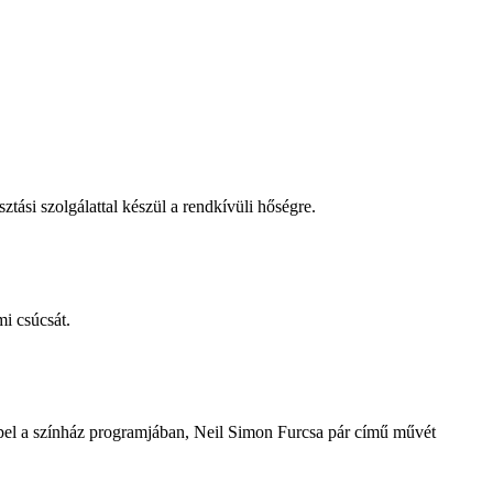
tási szolgálattal készül a rendkívüli hőségre.
i csúcsát.
repel a színház programjában, Neil Simon Furcsa pár című művét