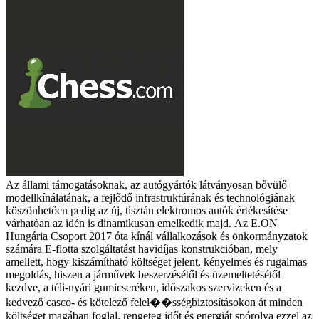
Az állami támogatásoknak, az autógyártók látványosan bővülő
modellkínálatának, a fejlődő infrastruktúrának és technológiának
köszönhetően pedig az új, tisztán elektromos autók értékesítése
várhatóan az idén is dinamikusan emelkedik majd.
Az E.ON
Hungária Csoport 2017 óta kínál vállalkozások és önkormányzatok
számára E-flotta szolgáltatást havidíjas konstrukcióban, mely
amellett, hogy kiszámítható költséget jelent, kényelmes és rugalmas
megoldás, hiszen a járművek beszerzésétől és üzemeltetésétől
kezdve, a téli-nyári gumicseréken, időszakos szervizeken és a
kedvező casco- és kötelező felel��sségbiztosításokon át minden
költséget magában foglal, rengeteg időt és energiát spórolva ezzel az