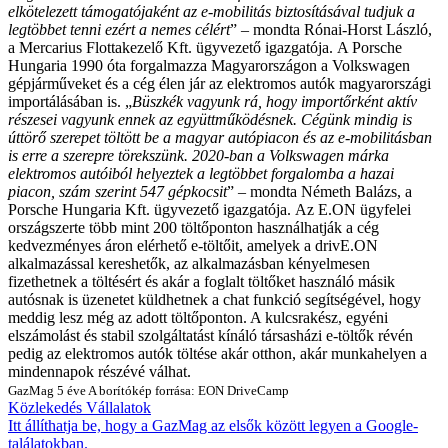
elkötelezett támogatójaként az e-mobilitás biztosításával tudjuk a
legtöbbet tenni ezért a nemes célért
” – mondta Rónai-Horst László,
a Mercarius Flottakezelő Kft. ügyvezető igazgatója.
A Porsche
Hungaria 1990 óta forgalmazza Magyarországon a Volkswagen
gépjárműveket és a cég élen jár az elektromos autók magyarországi
importálásában is.
„
Büszkék vagyunk rá, hogy importőrként aktív
részesei vagyunk ennek az együttműködésnek. Cégünk mindig is
úttörő szerepet töltött be a magyar autópiacon és az e-mobilitásban
is erre a szerepre törekszünk. 2020-ban a Volkswagen márka
elektromos autóiból helyeztek a legtöbbet forgalomba a hazai
piacon, szám szerint 547 gépkocsit
” – mondta Németh Balázs, a
Porsche Hungaria Kft. ügyvezető igazgatója.
Az E.ON ügyfelei
országszerte több mint 200 töltőponton használhatják a cég
kedvezményes áron elérhető e-töltőit, amelyek a drivE.ON
alkalmazással kereshetők, az alkalmazásban kényelmesen
fizethetnek a töltésért és akár a foglalt töltőket használó másik
autósnak is üzenetet küldhetnek a chat funkció segítségével, hogy
meddig lesz még az adott töltőponton. A kulcsrakész, egyéni
elszámolást és stabil szolgáltatást kínáló társasházi e-töltők révén
pedig az elektromos autók töltése akár otthon, akár munkahelyen a
mindennapok részévé válhat.
GazMag
5 éve
A borítókép forrása: EON DriveCamp
Közlekedés
Vállalatok
Itt állíthatja be, hogy a GazMag az elsők között legyen a Google-
találatokban.