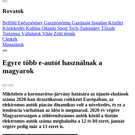
Rovatok
Belföld
Egészségügy
Gasztronómia
Gazdaság
Ingatlan
Közélet
Közlekedés
Kultúra
Oktatás
Sport
Tech-Tudomány
Tőzsde
Turizmus
Vállalatok
Világ
Zöld témák
Címkék
Magazinok
Egyre több e-autót használnak a
magyarok
Miközben a koronavírus-járvány hatására az újautó-eladások
száma 2020-ban drasztikusan csökkent Európában, az
elektromos autók piacán dinamikus volt a növekedés, és ez a
tendencia várhatóan az idén is megmarad. 2020 év végére
Magyarországon a zöldrendszámos autók közül a tisztán
elektromos autók száma meghaladta a 12 és fél ezret, január
végére pedig már a 13 ezret is.