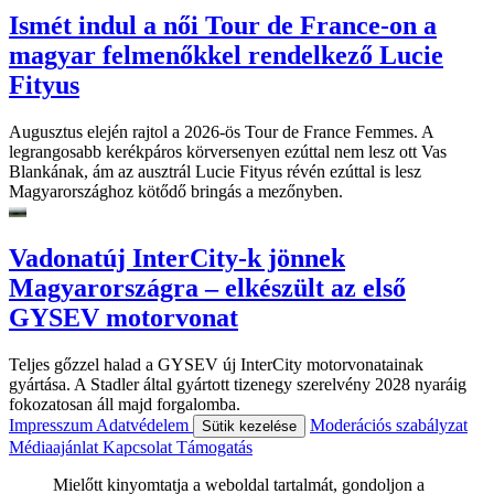
Ismét indul a női Tour de France-on a
magyar felmenőkkel rendelkező Lucie
Fityus
Augusztus elején rajtol a 2026-ös Tour de France Femmes. A
legrangosabb kerékpáros körversenyen ezúttal nem lesz ott Vas
Blankának, ám az ausztrál Lucie Fityus révén ezúttal is lesz
Magyarországhoz kötődő bringás a mezőnyben.
Vadonatúj InterCity-k jönnek
Magyarországra – elkészült az első
GYSEV motorvonat
Teljes gőzzel halad a GYSEV új InterCity motorvonatainak
gyártása. A Stadler által gyártott tizenegy szerelvény 2028 nyaráig
fokozatosan áll majd forgalomba.
Impresszum
Adatvédelem
Moderációs szabályzat
Sütik kezelése
Médiaajánlat
Kapcsolat
Támogatás
Mielőtt kinyomtatja a weboldal tartalmát, gondoljon a