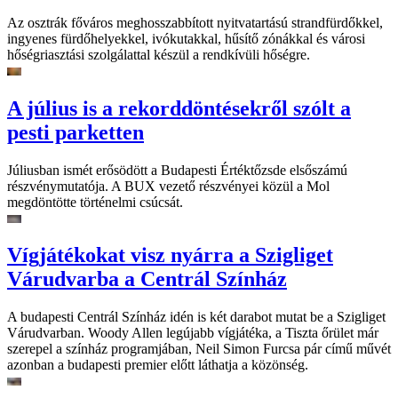
Az osztrák főváros meghosszabbított nyitvatartású strandfürdőkkel,
ingyenes fürdőhelyekkel, ivókutakkal, hűsítő zónákkal és városi
hőségriasztási szolgálattal készül a rendkívüli hőségre.
A július is a rekorddöntésekről szólt a
pesti parketten
Júliusban ismét erősödött a Budapesti Értéktőzsde elsőszámú
részvénymutatója. A BUX vezető részvényei közül a Mol
megdöntötte történelmi csúcsát.
Vígjátékokat visz nyárra a Szigliget
Várudvarba a Centrál Színház
A budapesti Centrál Színház idén is két darabot mutat be a Szigliget
Várudvarban. Woody Allen legújabb vígjátéka, a Tiszta őrület már
szerepel a színház programjában, Neil Simon Furcsa pár című művét
azonban a budapesti premier előtt láthatja a közönség.