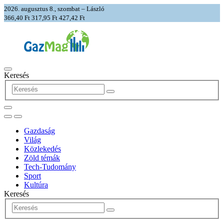
2026. augusztus 8., szombat – László
366,40 Ft
317,95 Ft
427,42 Ft
Keresés
Gazdaság
Világ
Közlekedés
Zöld témák
Tech-Tudomány
Sport
Kultúra
Keresés