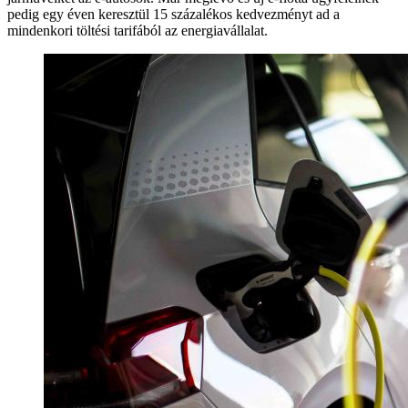
pedig egy éven keresztül 15 százalékos kedvezményt ad a
mindenkori töltési tarifából az energiavállalat.