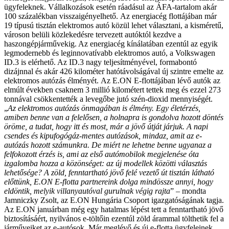
ügyfeleknek. Vállalkozások esetén ráadásul az ÁFA-tartalom akár
100 százalékban visszaigényelhető.
Az energiacég flottájában már
19 típusú tisztán elektromos autó közül lehet választani, a kisméretű,
városon belüli közlekedésre tervezett autóktól kezdve a
haszongépjárművekig. Az energiacég kínálatában ezentúl az egyik
legmodernebb és leginnovatívabb elektromos autó, a Volkswagen
ID.3 is elérhető. Az ID.3 nagy teljesítményével, formabontó
dizájnnal és akár 426 kilométer hatótávolságával új szintre emelte az
elektromos autózás élményét.
Az E.ON E-flottájában lévő autók az
elmúlt években csaknem 3 millió kilométert tettek meg és ezzel 273
tonnával csökkentették a levegőbe jutó szén-dioxid mennyiségét.
„
Az elektromos autózás önmagában is élmény. Egy életérzés,
amiben benne van a felelősen, a holnapra is gondolva hozott döntés
öröme, a tudat, hogy itt és most, már a jövő útját járjuk. A napi
csendes és kipufogógáz-mentes autózások, mindaz, amit az e-
autózás hozott számunkra. De miért ne lehetne benne ugyanaz a
felfokozott érzés is, ami az első autómobilok megjelenése óta
izgalomba hozza a közönséget: az új modellek közötti választás
lehetősége? A zöld, fenntartható jövő felé vezető út tisztán látható
előttünk, E.ON E-flotta partnereink dolga mindössze annyi, hogy
eldöntik, melyik villanyautóval gurulnak végig rajta
” – mondta
Jamniczky Zsolt, az E.ON Hungária Csoport igazgatóságának tagja.
Az E.ON januárban még egy hatalmas lépést tett a fenntartható jövő
biztosításáért, nyilvános e-töltőin ezentúl zöld árammal tölthetik fel a
járműveiket az e-autósok. Már meglévő és új e-flotta ügyfeleinek