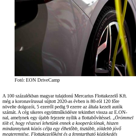
Fotó: EON DriveCamp
A 100 százalékban magyar tulajdonú Mercarius Flottakezelő Kft.
még a koronavírussal sújtott 2020-as évben is 80-ról 120 főre
növelte dolgozói, 5 ezerről pedig 9 ezerre az általa kezelt autók
számát. A cég sikeres együttműködésre tekinthet vissza az E.ON-
nal, amelynek egy újabb fejezete nyílik a flottabővítéssel.
„
Örömmel
tölt el, hogy részesei lehetünk ennek a kooperációnak, hiszen
mindannyiunk közös célja egy élhetőbb, tisztább, zöldebb jövő
megteremtése. Flottakezelőként és a fenntartható közlekedés