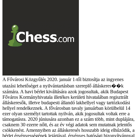
A Fővárosi Közgyűlés 2020. január 1-től biztosítja az ingyenes
utazási lehetőséget a nyilvántartásban szereplő álláskeres��k
számára. A havi bérlet kiváltására azok jogosultak, akik Budapest
Főváros Kormányhivatala illetékes kerületi hivatalában regisztrált
álláskeresők, illetve budapesti állandó lakhellyel vagy tartózkodási
hellyel rendelkeznek. A fővárosban tavaly januárban körülbelül 14
ezer olyan személyt tartottak nyilván, akik jogosultak voltak erre a
támogatásra. 2020 júniusára azonban ez a szám több, mint duplájára,
csaknem 30 ezerre nőtt, és az év végi adatok sem mutatnak jelentős
csökkenést. Amennyiben az álláskeresés hosszabb ideig elhúzódik, a
bérlet érvényességének lejártával, érvényes hatósági bizonyítvánnyal