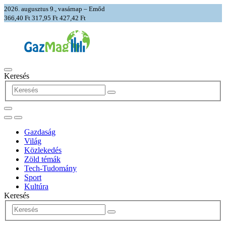
2026. augusztus 9., vasárnap – Emőd
366,40 Ft
317,95 Ft
427,42 Ft
Keresés
Gazdaság
Világ
Közlekedés
Zöld témák
Tech-Tudomány
Sport
Kultúra
Keresés