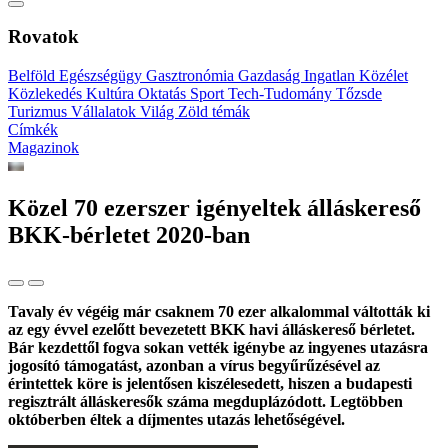
Rovatok
Belföld
Egészségügy
Gasztronómia
Gazdaság
Ingatlan
Közélet
Közlekedés
Kultúra
Oktatás
Sport
Tech-Tudomány
Tőzsde
Turizmus
Vállalatok
Világ
Zöld témák
Címkék
Magazinok
Közel 70 ezerszer igényeltek álláskereső
BKK-bérletet 2020-ban
Tavaly év végéig már csaknem 70 ezer alkalommal váltották ki
az egy évvel ezelőtt bevezetett BKK havi álláskereső bérletet.
Bár kezdettől fogva sokan vették igénybe az ingyenes utazásra
jogosító támogatást, azonban a vírus begyűrűzésével az
érintettek köre is jelentősen kiszélesedett, hiszen a budapesti
regisztrált álláskeresők száma megduplázódott. Legtöbben
októberben éltek a díjmentes utazás lehetőségével.