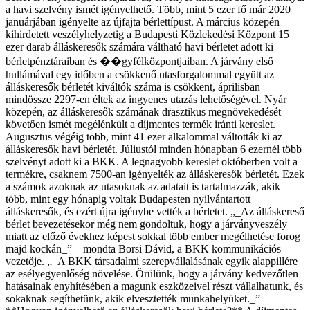
a havi szelvény ismét igényelhető.
Több, mint 5 ezer fő már 2020
januárjában igényelte az újfajta bérlettípust. A március közepén
kihirdetett veszélyhelyzetig a Budapesti Közlekedési Központ 15
ezer darab álláskeresők számára váltható havi bérletet adott ki
bérletpénztáraiban és ��gyfélközpontjaiban. A járvány első
hullámával egy időben a csökkenő utasforgalommal együtt az
álláskeresők bérletét kiváltók száma is csökkent, áprilisban
mindössze 2297-en éltek az ingyenes utazás lehetőségével. Nyár
közepén, az álláskeresők számának drasztikus megnövekedését
követően ismét megélénkült a díjmentes termék iránti kereslet.
Augusztus végéig több, mint 41 ezer alkalommal váltották ki az
álláskeresők havi bérletét. Júliustól minden hónapban 6 ezernél több
szelvényt adott ki a BKK. A legnagyobb kereslet októberben volt a
termékre, csaknem 7500-an igényelték az álláskeresők bérletét. Ezek
a számok azoknak az utasoknak az adatait is tartalmazzák, akik
több, mint egy hónapig voltak Budapesten nyilvántartott
álláskeresők, és ezért újra igénybe vették a bérletet.
„_Az álláskereső
bérlet bevezetésekor még nem gondoltuk, hogy a járványveszély
miatt az előző évekhez képest sokkal több ember megélhetése forog
majd kockán_” – mondta Borsi Dávid, a BKK kommunikációs
vezetője. „_A BKK társadalmi szerepvállalásának egyik alappillére
az esélyegyenlőség növelése. Örülünk, hogy a járvány kedvezőtlen
hatásainak enyhítésében a magunk eszközeivel részt vállalhatunk, és
sokaknak segíthetünk, akik elvesztették munkahelyüket._”