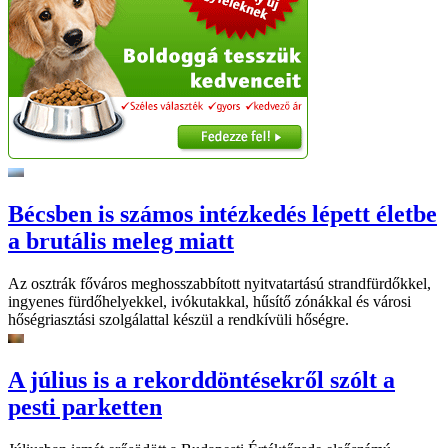
Bécsben is számos intézkedés lépett életbe
a brutális meleg miatt
Az osztrák főváros meghosszabbított nyitvatartású strandfürdőkkel,
ingyenes fürdőhelyekkel, ivókutakkal, hűsítő zónákkal és városi
hőségriasztási szolgálattal készül a rendkívüli hőségre.
A július is a rekorddöntésekről szólt a
pesti parketten