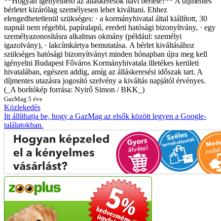
**Hogyan igényelhető az álláskeresők havi bérlete?**
A díjmentes
bérletet kizárólag személyesen lehet kiváltani. Ehhez
elengedhetetlenül szükséges:
· a kormányhivatal által kiállított, 30
napnál nem régebbi, papíralapú, eredeti hatósági bizonyítvány,
· egy
személyazonosításra alkalmas okmány (például: személyi
igazolvány),
· lakcímkártya bemutatása.
A bérlet kiváltásához
szükséges hatósági bizonyítványt minden hónapban újra meg kell
igényelni Budapest Főváros Kormányhivatala illetékes kerületi
hivatalában, egészen addig, amíg az álláskeresési időszak tart. A
díjmentes utazásra jogosító szelvény a kiváltás napjától érvényes.
(_A borítókép forrása: Nyirő Simon / BKK_)
GazMag
5 éve
Közlekedés
Itt állíthatja be, hogy a GazMag az elsők között legyen a Google-
találatokban.