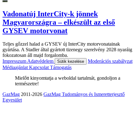
Vadonatúj InterCity-k jönnek
Magyarországra – elkészült az első
GYSEV motorvonat
Teljes gőzzel halad a GYSEV új InterCity motorvonatainak
gyártása. A Stadler által gyártott tizenegy szerelvény 2028 nyaráig
fokozatosan áll majd forgalomba.
Impresszum
Adatvédelem
Moderációs szabályzat
Sütik kezelése
Médiaajánlat
Kapcsolat
Támogatás
Mielőtt kinyomtatja a weboldal tartalmát, gondoljon a
természetre!
GazMag
2011-2026
GazMag Tudományos és Ismeretterjesztő
Egyesület