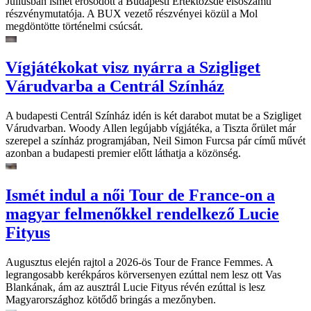
Júliusban ismét erősödött a Budapesti Értéktőzsde elsőszámú
részvénymutatója. A BUX vezető részvényei közül a Mol
megdöntötte történelmi csúcsát.
Vígjátékokat visz nyárra a Szigliget
Várudvarba a Centrál Színház
A budapesti Centrál Színház idén is két darabot mutat be a Szigliget
Várudvarban. Woody Allen legújabb vígjátéka, a Tiszta őrület már
szerepel a színház programjában, Neil Simon Furcsa pár című művét
azonban a budapesti premier előtt láthatja a közönség.
Ismét indul a női Tour de France-on a
magyar felmenőkkel rendelkező Lucie
Fityus
Augusztus elején rajtol a 2026-ös Tour de France Femmes. A
legrangosabb kerékpáros körversenyen ezúttal nem lesz ott Vas
Blankának, ám az ausztrál Lucie Fityus révén ezúttal is lesz
Magyarországhoz kötődő bringás a mezőnyben.