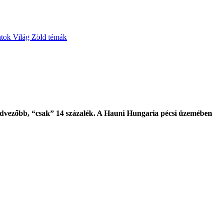
atok
Világ
Zöld témák
kedvezőbb, “csak” 14 százalék. A Hauni Hungaria pécsi üzemében