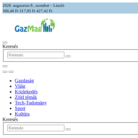
2026. augusztus 8., szombat – László
366,40 Ft
317,95 Ft
427,42 Ft
Keresés
Gazdaság
Világ
Közlekedés
Zöld témák
Tech-Tudomány
Sport
Kultúra
Keresés