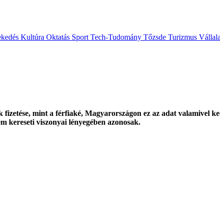
ekedés
Kultúra
Oktatás
Sport
Tech-Tudomány
Tőzsde
Turizmus
Vállal
 fizetése, mint a férfiaké, Magyarországon ez az adat valamivel 
em kereseti viszonyai lényegében azonosak.