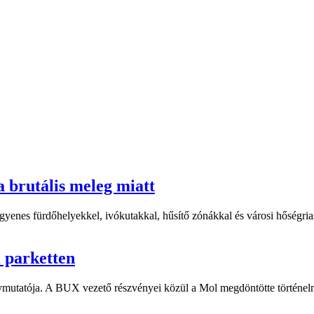
a brutális meleg miatt
yenes fürdőhelyekkel, ivókutakkal, hűsítő zónákkal és városi hőségriasz
i parketten
ymutatója. A BUX vezető részvényei közül a Mol megdöntötte történelm