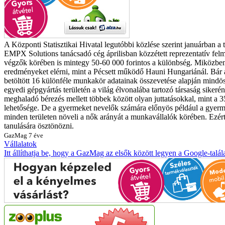
A Központi Statisztikai Hivatal legutóbbi közlése szerint januárban a 
EMPX Solutions tanácsadó cég áprilisban közzétett reprezentatív felmér
végzők körében is mintegy 50-60 000 forintos a különbség. Miközben 
eredményeket elérni, mint a Pécsett működő Hauni Hungariánál. Bár a v
betöltött 16 különféle munkakör adatainak összevetése alapján mindö
egyedi gépgyártás területén a világ élvonalába tartozó társaság sikerén
meghaladó bérezés mellett többek között olyan juttatásokkal, mint a 3
lehetősége. De a gyermeket nevelők számára előnyös például a gyermek
minden területen növeli a nők arányát a munkavállalók körében. Ezé
tanulására ösztönözni.
GazMag
7 éve
Vállalatok
Itt állíthatja be, hogy a GazMag az elsők között legyen a Google-talál