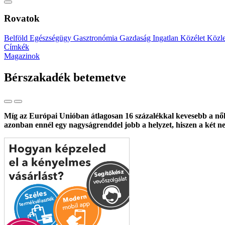
Rovatok
Belföld
Egészségügy
Gasztronómia
Gazdaság
Ingatlan
Közélet
Közl
Címkék
Magazinok
Bérszakadék betemetve
Míg az Európai Unióban átlagosan 16 százalékkal kevesebb a nők
azonban ennél egy nagyságrenddel jobb a helyzet, hiszen a két n