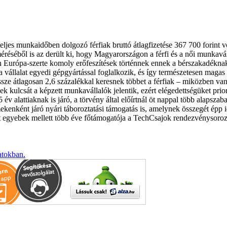
teljes munkaidőben dolgozó férfiak bruttó átlagfizetése 367 700 forint v
éséből is az derült ki, hogy Magyarországon a férfi és a női munkavállal
Európa-szerte komoly erőfeszítések történnek ennek a bérszakadéknak a
állalat egyedi gépgyártással foglalkozik, és így természetesen magas a
ssze átlagosan 2,6 százalékkal keresnek többet a férfiak – miközben v
ek kulcsát a képzett munkavállalók jelentik, ezért elégedettségüket prio
5 év alattiaknak is járó, a törvény által előírtnál öt nappal több ala
enként járó nyári táboroztatási támogatás is, amelynek összegét épp id
rt egyebek mellett több éve főtámogatója a TechCsajok rendezvénysoro
atokban.