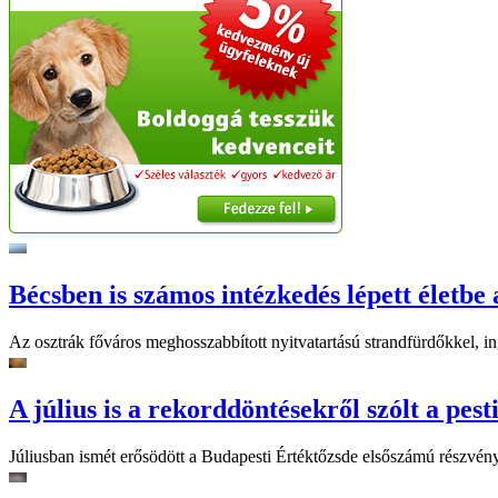
Bécsben is számos intézkedés lépett életbe 
Az osztrák főváros meghosszabbított nyitvatartású strandfürdőkkel, ing
A július is a rekorddöntésekről szólt a pest
Júliusban ismét erősödött a Budapesti Értéktőzsde elsőszámú részvén