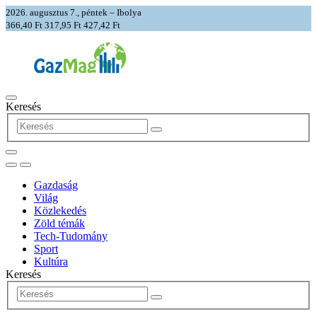
2026. augusztus 7., péntek – Ibolya
366,40 Ft
317,95 Ft
427,42 Ft
Keresés
Gazdaság
Világ
Közlekedés
Zöld témák
Tech-Tudomány
Sport
Kultúra
Keresés