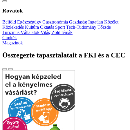
Rovatok
Belföld
Egészségügy
Gasztronómia
Gazdaság
Ingatlan
Közélet
Közlekedés
Kultúra
Oktatás
Sport
Tech-Tudomány
Tőzsde
Turizmus
Vállalatok
Világ
Zöld témák
Címkék
Magazinok
Összegezte tapasztalatait a FKI és a CEC