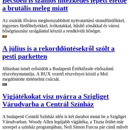
Bécsben is számos intézkedés lépett életbe
a brutális meleg miatt
Az osztrák főváros meghosszabbított nyitvatartású strandfürdőkkel,
ingyenes fürdőhelyekkel, ivókutakkal, hűsítő zónákkal és városi
hőségriasztási szolgálattal készül a rendkívüli hőségre.
A július is a rekorddöntésekről szólt a
pesti parketten
Júliusban ismét erősödött a Budapesti Értéktőzsde elsőszámú
részvénymutatója. A BUX vezető részvényei közül a Mol
megdöntötte történelmi csúcsát.
Vígjátékokat visz nyárra a Szigliget
Várudvarba a Centrál Színház
A budapesti Centrál Színház idén is két darabot mutat be a Szigliget
Várudvarban. Woody Allen legújabb vígjátéka, a Tiszta őrület már
szerepel a színház programjában, Neil Simon Furcsa pár című művét