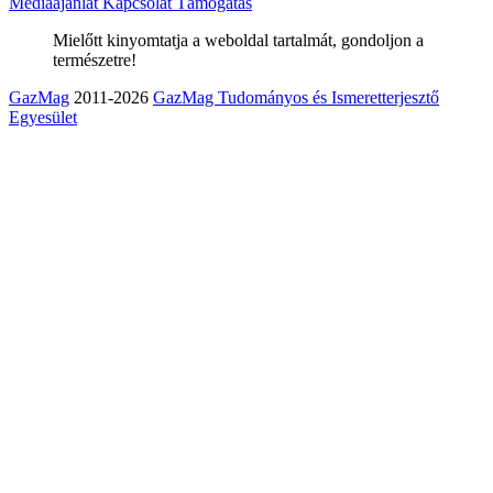
Médiaajánlat
Kapcsolat
Támogatás
Mielőtt kinyomtatja a weboldal tartalmát, gondoljon a
természetre!
GazMag
2011-2026
GazMag Tudományos és Ismeretterjesztő
Egyesület