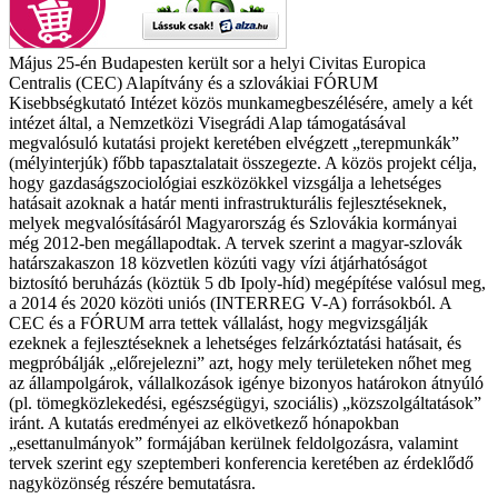
Május 25-én Budapesten került sor a helyi Civitas Europica
Centralis (CEC) Alapítvány és a szlovákiai FÓRUM
Kisebbségkutató Intézet közös munkamegbeszélésére, amely a két
intézet által, a Nemzetközi Visegrádi Alap támogatásával
megvalósuló kutatási projekt keretében elvégzett „terepmunkák”
(mélyinterjúk) főbb tapasztalatait összegezte. A közös projekt célja,
hogy gazdaságszociológiai eszközökkel vizsgálja a lehetséges
hatásait azoknak a határ menti infrastrukturális fejlesztéseknek,
melyek megvalósításáról Magyarország és Szlovákia kormányai
még 2012-ben megállapodtak. A tervek szerint a magyar-szlovák
határszakaszon 18 közvetlen közúti vagy vízi átjárhatóságot
biztosító beruházás (köztük 5 db Ipoly-híd) megépítése valósul meg,
a 2014 és 2020 közöti uniós (INTERREG V-A) forrásokból. A
CEC és a FÓRUM arra tettek vállalást, hogy megvizsgálják
ezeknek a fejlesztéseknek a lehetséges felzárkóztatási hatásait, és
megpróbálják „előrejelezni” azt, hogy mely területeken nőhet meg
az állampolgárok, vállalkozások igénye bizonyos határokon átnyúló
(pl. tömegközlekedési, egészségügyi, szociális) „közszolgáltatások”
iránt. A kutatás eredményei az elkövetkező hónapokban
„esettanulmányok” formájában kerülnek feldolgozásra, valamint
tervek szerint egy szeptemberi konferencia keretében az érdeklődő
nagyközönség részére bemutatásra.