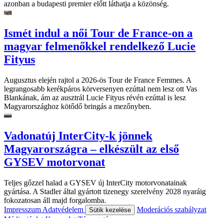
azonban a budapesti premier előtt láthatja a közönség.
Ismét indul a női Tour de France-on a
magyar felmenőkkel rendelkező Lucie
Fityus
Augusztus elején rajtol a 2026-ös Tour de France Femmes. A
legrangosabb kerékpáros körversenyen ezúttal nem lesz ott Vas
Blankának, ám az ausztrál Lucie Fityus révén ezúttal is lesz
Magyarországhoz kötődő bringás a mezőnyben.
Vadonatúj InterCity-k jönnek
Magyarországra – elkészült az első
GYSEV motorvonat
Teljes gőzzel halad a GYSEV új InterCity motorvonatainak
gyártása. A Stadler által gyártott tizenegy szerelvény 2028 nyaráig
fokozatosan áll majd forgalomba.
Impresszum
Adatvédelem
Moderációs szabályzat
Sütik kezelése