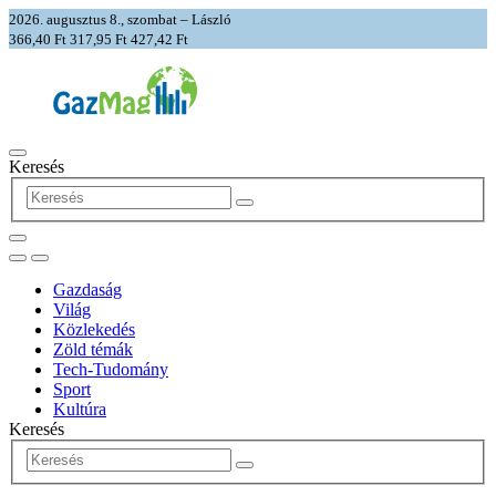
2026. augusztus 8., szombat – László
366,40 Ft
317,95 Ft
427,42 Ft
Keresés
Gazdaság
Világ
Közlekedés
Zöld témák
Tech-Tudomány
Sport
Kultúra
Keresés