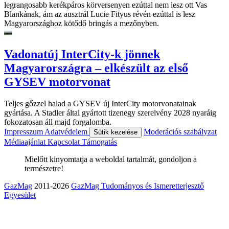
legrangosabb kerékpáros körversenyen ezúttal nem lesz ott Vas
Blankának, ám az ausztrál Lucie Fityus révén ezúttal is lesz
Magyarországhoz kötődő bringás a mezőnyben.
Vadonatúj InterCity-k jönnek
Magyarországra – elkészült az első
GYSEV motorvonat
Teljes gőzzel halad a GYSEV új InterCity motorvonatainak
gyártása. A Stadler által gyártott tizenegy szerelvény 2028 nyaráig
fokozatosan áll majd forgalomba.
Impresszum
Adatvédelem
Moderációs szabályzat
Sütik kezelése
Médiaajánlat
Kapcsolat
Támogatás
Mielőtt kinyomtatja a weboldal tartalmát, gondoljon a
természetre!
GazMag
2011-2026
GazMag Tudományos és Ismeretterjesztő
Egyesület