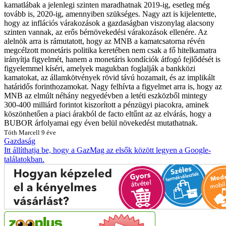
kamatlábak a jelenlegi szinten maradhatnak 2019-ig, esetleg még
tovább is, 2020-ig, amennyiben szükséges. Nagy azt is kijelentette,
hogy az inflációs várakozások a gazdaságban viszonylag alacsony
szinten vannak, az erős bérnövekedési várakozások ellenére. Az
alelnök arra is rámutatott, hogy az MNB a kamatcsatorna révén
megcélzott monetáris politika keretében nem csak a fő hitelkamatra
irányítja figyelmét, hanem a monetáris kondíciók átfogó fejlődését is
figyelemmel kíséri, amelyek magukban foglalják a bankközi
kamatokat, az államkötvények rövid távú hozamait, és az implikált
határidős forinthozamokat. Nagy felhívta a figyelmet arra is, hogy az
MNB az elmúlt néhány negyedévben a letéti eszközből mintegy
300-400 milliárd forintot kiszorított a pénzügyi piacokra, aminek
köszönhetően a piaci árakból de facto eltűnt az az elvárás, hogy a
BUBOR árfolyamai egy éven belül növekedést mutathatnak.
Tóth Marcell
9 éve
Gazdaság
Itt állíthatja be, hogy a GazMag az elsők között legyen a Google-
találatokban.