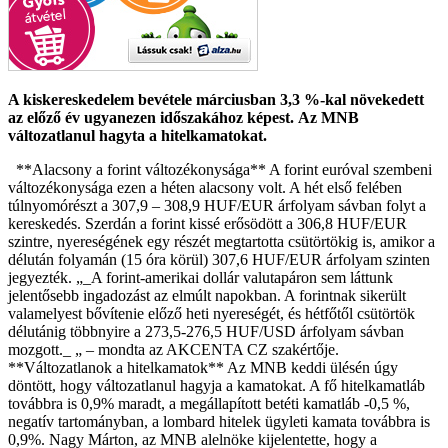
A kiskereskedelem bevétele márciusban 3,3 %-kal növekedett
az előző év ugyanezen időszakához képest.
Az MNB
változatlanul hagyta a hitelkamatokat.
**Alacsony a forint változékonysága** A forint euróval szembeni
változékonysága ezen a héten alacsony volt. A hét első felében
túlnyomórészt a 307,9 – 308,9 HUF/EUR árfolyam sávban folyt a
kereskedés. Szerdán a forint kissé erősödött a 306,8 HUF/EUR
szintre, nyereségének egy részét megtartotta csütörtökig is, amikor a
délután folyamán (15 óra körül) 307,6 HUF/EUR árfolyam szinten
jegyezték. „_A forint-amerikai dollár valutapáron sem láttunk
jelentősebb ingadozást az elmúlt napokban. A forintnak sikerült
valamelyest bővítenie előző heti nyereségét, és hétfőtől csütörtök
délutánig többnyire a 273,5-276,5 HUF/USD árfolyam sávban
mozgott._ „ – mondta az AKCENTA CZ szakértője.
**Változatlanok a hitelkamatok** Az MNB keddi ülésén úgy
döntött, hogy változatlanul hagyja a kamatokat. A fő hitelkamatláb
továbbra is 0,9% maradt, a megállapított betéti kamatláb -0,5 %,
negatív tartományban, a lombard hitelek ügyleti kamata továbbra is
0,9%. Nagy Márton, az MNB alelnöke kijelentette, hogy a