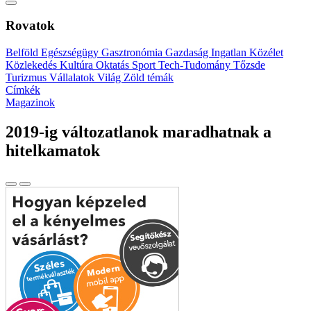
Rovatok
Belföld
Egészségügy
Gasztronómia
Gazdaság
Ingatlan
Közélet
Közlekedés
Kultúra
Oktatás
Sport
Tech-Tudomány
Tőzsde
Turizmus
Vállalatok
Világ
Zöld témák
Címkék
Magazinok
2019-ig változatlanok maradhatnak a
hitelkamatok