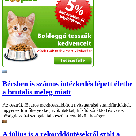
Bécsben is számos intézkedés lépett életbe
a brutális meleg miatt
Az osztrák főváros meghosszabbított nyitvatartású strandfürdőkkel,
ingyenes fürdőhelyekkel, ivókutakkal, hűsítő zónákkal és városi
hőségriasztási szolgálattal készül a rendkívüli hőségre.
A július is a rekorddöntésekről szólt a