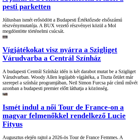
pesti parketten
Júliusban ismét erősödött a Budapesti Értéktőzsde elsőszámú
részvénymutatója. A BUX vezető részvényei közül a Mol
megdöntötte történelmi csúcsát.
Vígjátékokat visz nyárra a Szigliget
Várudvarba a Centrál Színház
A budapesti Centrál Színház idén is két darabot mutat be a Szigliget
Várudvarban. Woody Allen legújabb vígjátéka, a Tiszta őrület már
szerepel a színház programjában, Neil Simon Furcsa pár című művét
azonban a budapesti premier előtt láthatja a közönség.
Ismét indul a női Tour de France-on a
magyar felmenőkkel rendelkező Lucie
Fityus
Augusztus elején rajtol a 2026-ös Tour de France Femmes. A