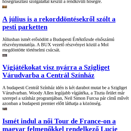
hőségriasztási szolgálattal készül a rendkívüli hőségre.
A július is a rekorddöntésekről szólt a
pesti parketten
Júliusban ismét erősödött a Budapesti Értéktőzsde elsőszámú
részvénymutatója. A BUX vezető részvényei közül a Mol
megdöntötte történelmi csúcsát.
Vígjátékokat visz nyárra a Szigliget
Várudvarba a Centrál Színház
A budapesti Centrál Színház idén is két darabot mutat be a Szigliget
Várudvarban. Woody Allen legújabb vígjátéka, a Tiszta őrület már
szerepel a színház programjában, Neil Simon Furcsa pár című művét
azonban a budapesti premier előtt láthatja a közönség.
Ismét indul a női Tour de France-on a
magyar felmenőkkel rendelkező Lucie