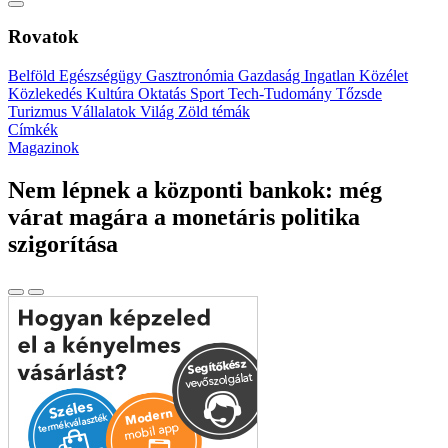
Rovatok
Belföld
Egészségügy
Gasztronómia
Gazdaság
Ingatlan
Közélet
Közlekedés
Kultúra
Oktatás
Sport
Tech-Tudomány
Tőzsde
Turizmus
Vállalatok
Világ
Zöld témák
Címkék
Magazinok
Nem lépnek a központi bankok: még
várat magára a monetáris politika
szigorítása