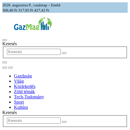
2026. augusztus 9., vasárnap – Emőd
366,40 Ft
317,95 Ft
427,42 Ft
Keresés
Gazdaság
Világ
Közlekedés
Zöld témák
Tech-Tudomány
Sport
Kultúra
Keresés