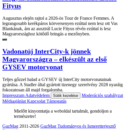
Fityus
Augusztus elején rajtol a 2026-ös Tour de France Femmes. A
legrangosabb kerékpáros körversenyen ezúttal nem lesz ott Vas
Blankának, ám az ausztrál Lucie Fityus révén ezúttal is lesz
Magyarországhoz kötődő bringás a mezőnyben.
Vadonatúj InterCity-k jönnek
Magyarországra – elkészült az első
GYSEV motorvonat
Teljes gőzzel halad a GYSEV új InterCity motorvonatainak
gyártása. A Stadler által gyártott tizenegy szerelvény 2028 nyaráig
fokozatosan áll majd forgalomba.
Impresszum
Adatvédelem
Moderációs szabályzat
Sütik kezelése
Médiaajánlat
Kapcsolat
Támogatás
Mielőtt kinyomtatja a weboldal tartalmát, gondoljon a
természetre!
GazMag
2011-2026
GazMag Tudományos és Ismeretterjesztő