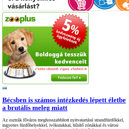
Bécsben is számos intézkedés lépett életbe
a brutális meleg miatt
Az osztrák főváros meghosszabbított nyitvatartású strandfürdőkkel,
ingyenes fürdőhelyekkel, ivókutakkal, hűsítő zónákkal és városi