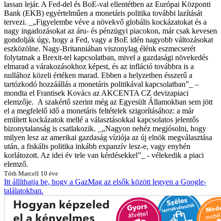
lassan lejár. A Fed-del és BoE-val ellentétben az Európai Központi
Bank (EKB) egyértelműen a monetáris politika további lazítását
tervezi. _„Figyelembe véve a növekvő globális kockázatokat és a
nagy ingadozásokat az áru- és pénzügyi piacokon, már csak kevesen
gondolják úgy, hogy a Fed, vagy a BoE idén nagyobb változásokat
eszközölne. Nagy-Britanniában viszonylag élénk eszmecserét
folytatnak a Brexit-tel kapcsolatban, mivel a gazdasági növekedés
elmarad a várakozásokhoz képest, és az infláció továbbra is a
nullához közeli értéken marad. Ebben a helyzetben ésszerű a
tartózkodó hozzáállás a monetáris politikával kapcsolatban”_ –
mondta el Frantisek Kovács az AKCENTA CZ devizapiaci
elemzője. A szakértő szerint még az Egyesült Államokban sem jött
el a megfelelő idő a monetáris feltételek szigorításához: a már
említett kockázatok mellé a választásokkal kapcsolatos jelentős
bizonytalanság is csatlakozik. _„Nagyon nehéz megjósolni, hogy
milyen lesz az amerikai gazdaság víziója az új elnök megválasztása
után, a fiskális politika inkább expanzív lesz-e, vagy enyhén
korlátozott. Az idei év tele van kérdésekkel”_ - vélekedik a piaci
elemző.
Tóth Marcell
10 éve
Itt állíthatja be, hogy a GazMag az elsők között legyen a Google-
találatokban.