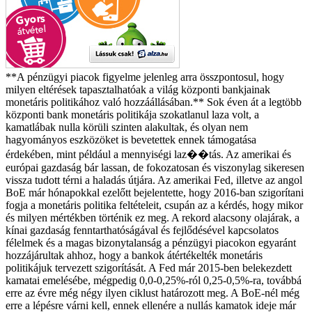
**A pénzügyi piacok figyelme jelenleg arra összpontosul, hogy
milyen eltérések tapasztalhatóak a világ központi bankjainak
monetáris politikához való hozzáállásában.** Sok éven át a legtöbb
központi bank monetáris politikája szokatlanul laza volt, a
kamatlábak nulla körüli szinten alakultak, és olyan nem
hagyományos eszközöket is bevetettek ennek támogatása
érdekében, mint például a mennyiségi laz��tás. Az amerikai és
európai gazdaság bár lassan, de fokozatosan és viszonylag sikeresen
vissza tudott térni a haladás útjára. Az amerikai Fed, illetve az angol
BoE már hónapokkal ezelőtt bejelentette, hogy 2016-ban szigorítani
fogja a monetáris politika feltételeit, csupán az a kérdés, hogy mikor
és milyen mértékben történik ez meg. A rekord alacsony olajárak, a
kínai gazdaság fenntarthatóságával és fejlődésével kapcsolatos
félelmek és a magas bizonytalanság a pénzügyi piacokon egyaránt
hozzájárultak ahhoz, hogy a bankok átértékelték monetáris
politikájuk tervezett szigorítását. A Fed már 2015-ben belekezdett
kamatai emelésébe, mégpedig 0,0-0,25%-ról 0,25-0,5%-ra, továbbá
erre az évre még négy ilyen ciklust határozott meg. A BoE-nél még
erre a lépésre várni kell, ennek ellenére a nullás kamatok ideje már