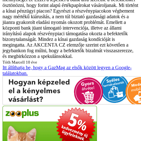
ösztönözni, hogy forint alapú értékpapírokat vásároljanak.
Mi történt
a kínai pénzügyi piacon? Egyrészt a részvénypiacokon végbement
nagy mértékű kiárusítás, a nem túl biztató gazdasági adatok és a
jüanra gyakorolt eladási nyomás okozott problémát. Emellett a
központi bank jüant támogató intervenciója, illetve az állami
irányítású alapok részvénypiaci támogatása okozta a befektetők
bizonytalanságát. Mindez a kínai gazdaság kondícióját is
megingatta. Az AKCENTA CZ elemzője szerint ezt követően a
jegybankon fog múlni, hogy a befektetők bizalmát visszaszerezze,
és megbirkózzon a spekulánsokkal.
Tóth Marcell
10 éve
Itt állíthatja be, hogy a GazMag az elsők között legyen a Google-
találatokban.