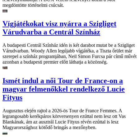
megdöntötte történelmi csúcsát.
Vígjátékokat visz nyárra a Szigliget
Várudvarba a Centrál Színház
A budapesti Centrál Színház idén is két darabot mutat be a Szigliget
Várudvarban. Woody Allen legújabb vígjátéka, a Tiszta őrület már
szerepel a színház programjában, Neil Simon Furcsa pár című művét
azonban a budapesti premier előtt láthatja a közönség.
Ismét indul a női Tour de France-on a
magyar felmenőkkel rendelkező Lucie
Fityus
Augusztus elején rajtol a 2026-ös Tour de France Femmes. A
legrangosabb kerékpáros körversenyen ezúttal nem lesz ott Vas
Blankának, ám az ausztrál Lucie Fityus révén ezúttal is lesz
Magyarországhoz kötődő bringás a mezőnyben.