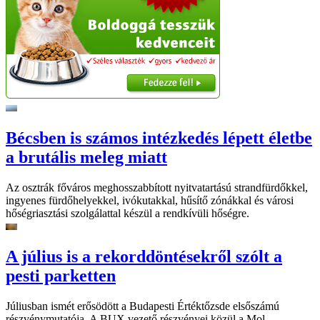
Bécsben is számos intézkedés lépett életbe
a brutális meleg miatt
Az osztrák főváros meghosszabbított nyitvatartású strandfürdőkkel,
ingyenes fürdőhelyekkel, ivókutakkal, hűsítő zónákkal és városi
hőségriasztási szolgálattal készül a rendkívüli hőségre.
A július is a rekorddöntésekről szólt a
pesti parketten
Júliusban ismét erősödött a Budapesti Értéktőzsde elsőszámú
részvénymutatója. A BUX vezető részvényei közül a Mol