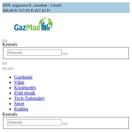
2026. augusztus 8., szombat – László
366,40 Ft
317,95 Ft
427,42 Ft
Keresés
Gazdaság
Világ
Közlekedés
Zöld témák
Tech-Tudomány
Sport
Kultúra
Keresés