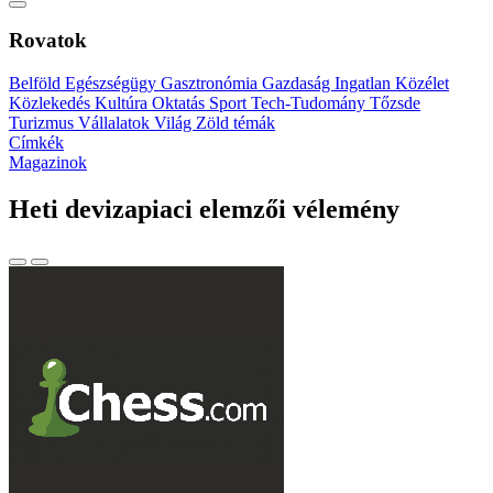
Rovatok
Belföld
Egészségügy
Gasztronómia
Gazdaság
Ingatlan
Közélet
Közlekedés
Kultúra
Oktatás
Sport
Tech-Tudomány
Tőzsde
Turizmus
Vállalatok
Világ
Zöld témák
Címkék
Magazinok
Heti devizapiaci elemzői vélemény