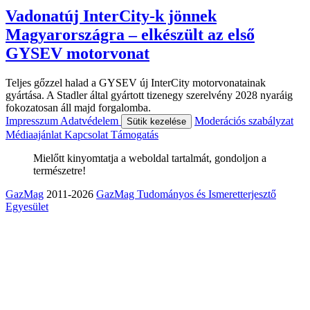
Vadonatúj InterCity-k jönnek
Magyarországra – elkészült az első
GYSEV motorvonat
Teljes gőzzel halad a GYSEV új InterCity motorvonatainak
gyártása. A Stadler által gyártott tizenegy szerelvény 2028 nyaráig
fokozatosan áll majd forgalomba.
Impresszum
Adatvédelem
Moderációs szabályzat
Sütik kezelése
Médiaajánlat
Kapcsolat
Támogatás
Mielőtt kinyomtatja a weboldal tartalmát, gondoljon a
természetre!
GazMag
2011-2026
GazMag Tudományos és Ismeretterjesztő
Egyesület