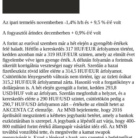
Az ipari termelés novemberben -1,4% h/h és + 9,5 % é/é volt
A fogyasztói árindex decemberben + 0,9% é/é
volt
A forint az euróval szemben már a hét elején a gyengébb értékek
felé haladt. Hétfőn a kereskedés 317 HUF/EUR árfolyamon történt,
kedden azonban már a 319 HUF/EUR szinten, amely az elmúlt évet
figyelembe véve igen gyenge érték. A délután folyamán a forintnak
sikerült korrigálnia veszteségei nagy részét. Szerdán a hazai
fizetőeszköz rövid időre elérte a 314,5 HUF/EUR árfolyamot.
Csütörtökön lényegesebb változás nem történt, így az üzleti órákat
315,2 HUF/EUR árfolyammal zárta.
Hasonló volt a forgatókönyv a
dollárpáron is. A hét elején gyengült a forint, kedden 293,8
USD/HUF volt az árfolyam. Szerdán megfordult a helyzet, és a
kereskedés elérte a 290 HUF/USD szintet, csütörtökön pedig a
290,7 HUF/USD árfolyamon zárt – értékelte az elmúlt hetet az
AKCENTA CZ elemzője.
Az MNB bejelentette, hogy 2016
áprilisától megszünteti a kéthetes jegybanki betétet, amely a bankok
eszköztárában is szerepel. A jegybank a lépéstől azt várja, hogy 400-
800 milliárd forint értékű állampapír vásárlást idéz elő. Az MNB
továbbá vonzóbbá tette, és megnövelte a kamat swapok
mennyiségét is. Ezzel a lépéssel a bank arra szeretné a befektetőket