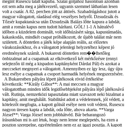
megint Rusescu talált kapuba. Szalai góljához hasonlóan azonban
ezt sem adta meg a játékvezető, ugyanis szemmel láthatóan lesen
volt a csatár. A 82. percben jött az áttörés. Szabadrúgáshoz jutott a
magyar válogatott, ráadásul elég veszélyes helyről. Dzsudzsák és
Tőzsér kupaktanácsa után Dzsudzsák Balázs lőtte kapura a labdát,
amit a román kapus nem tudott hárítani. GÓL! 1-1 A hátralévő
időben a küzdelem dominált, volt időhúzásért sárga, kapustámadás,
kakaskodás, mindkét csapat próbálkozott, de újabb találat már nem
született. A döntetlen a játék képe alapján reális, az előzetes
várakozásokhoz, és a válogatott jelenlegi helyzetéhez képest jó
eredménynek számít. A bukaresti döntetlen rem��lhetőleg
önbizalmat ad a csapatnak az elkövetkező két mérkőzésre (ennyi
selejtezőn ül még a kispadon kapitányként Dárdai Pál) és azokat a
meccseket megnyeri a válogatott. Amennyiben ez így lesz, úgy újra
lesz esélye a csapatnak a csoport harmadik helyének megszerzésére.
A Bukarestben pályára lépett játékosok rövid értékelése
következik: **Király Gábor**: A mai meccsen a magyar
válogatottban minden idők legidősebbjeként pályára lépő játékosává
vált. Rutinja, nemzetközi tapasztalata miatt szavazott neki bizalmat a
kapitány, amit meghálált. Stabilitást adott a védelemnek, jól védett, a
kötelezőt megfogta, a kapott gólnál esélye nem volt védeni, Rusescu
nagyon üresen kapta a labdát, oda lőtte, ahova akarta. **Varga
József**: Varga József nem jobbhátvéd. Bár beharangozó
írásunkban mi is azt írtuk, hogy nem lenne meglepetés, ha ezen a
poszton szerepelne, egyértelműen nem ez az igazi posztja. A kapott