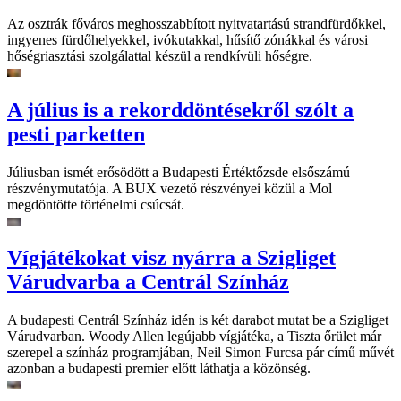
Az osztrák főváros meghosszabbított nyitvatartású strandfürdőkkel,
ingyenes fürdőhelyekkel, ivókutakkal, hűsítő zónákkal és városi
hőségriasztási szolgálattal készül a rendkívüli hőségre.
A július is a rekorddöntésekről szólt a
pesti parketten
Júliusban ismét erősödött a Budapesti Értéktőzsde elsőszámú
részvénymutatója. A BUX vezető részvényei közül a Mol
megdöntötte történelmi csúcsát.
Vígjátékokat visz nyárra a Szigliget
Várudvarba a Centrál Színház
A budapesti Centrál Színház idén is két darabot mutat be a Szigliget
Várudvarban. Woody Allen legújabb vígjátéka, a Tiszta őrület már
szerepel a színház programjában, Neil Simon Furcsa pár című művét
azonban a budapesti premier előtt láthatja a közönség.