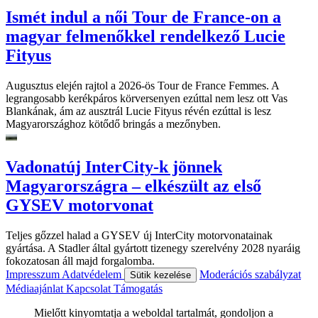
Ismét indul a női Tour de France-on a
magyar felmenőkkel rendelkező Lucie
Fityus
Augusztus elején rajtol a 2026-ös Tour de France Femmes. A
legrangosabb kerékpáros körversenyen ezúttal nem lesz ott Vas
Blankának, ám az ausztrál Lucie Fityus révén ezúttal is lesz
Magyarországhoz kötődő bringás a mezőnyben.
Vadonatúj InterCity-k jönnek
Magyarországra – elkészült az első
GYSEV motorvonat
Teljes gőzzel halad a GYSEV új InterCity motorvonatainak
gyártása. A Stadler által gyártott tizenegy szerelvény 2028 nyaráig
fokozatosan áll majd forgalomba.
Impresszum
Adatvédelem
Moderációs szabályzat
Sütik kezelése
Médiaajánlat
Kapcsolat
Támogatás
Mielőtt kinyomtatja a weboldal tartalmát, gondoljon a