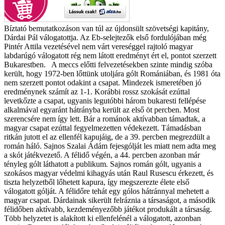
Bíztató bemutatkozáson van túl az újdonsült szövetségi kapitány,
Dárdai Pál válogatottja. Az Eb-selejtezők első fordulójában még
Pintér Attila vezetésével nem várt vereséggel rajtoló magyar
labdarúgó válogatott rég nem látott eredményt ért el, pontot szerzett
Bukarestben. A meccs előtti felvezetésekben szinte mindig szóba
került, hogy 1972-ben lőttünk utoljára gólt Romániában, és 1981 óta
nem szerzett pontot odakint a csapat. Mindezek ismeretében jó
eredménynek számít az 1-1. Korábbi rossz szokását ezúttal
levetkőzte a csapat, ugyanis legutóbbi három bukaresti fellépése
alkalmával egyaránt hátrányba került az első öt percben. Most
szerencsére nem így lett. Bár a románok aktívabban támadtak, a
magyar csapat ezúttal fegyelmezetten védekezett. Támadásban
ritkán jutott el az ellenfél kapujáig, de a 39. percben megrezdült a
román háló. Sajnos Szalai Ádám fejesgólját les miatt nem adta meg
a skót játékvezető. A félidő végén, a 44. percben azonban már
tényleg gólt láthatott a publikum. Sajnos román gólt, ugyanis a
szokásos magyar védelmi kihagyás után Raul Rusescu érkezett, és
tiszta helyzetből lőhetett kapura, így megszerezte élete első
válogatott gólját. A félidőre tehát egy gólos hátránnyal mehetett a
magyar csapat. Dárdainak sikerült felráznia a társaságot, a második
félidőben aktívabb, kezdeményezőbb játékot produkált a társaság.
Több helyzetet is alakított ki ellenfelénél a válogatott, azonban