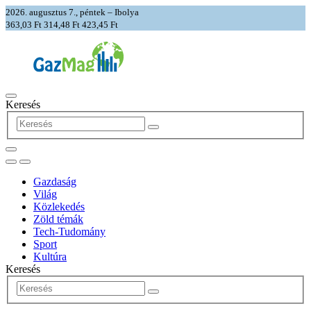
2026. augusztus 7., péntek – Ibolya
363,03 Ft
314,48 Ft
423,45 Ft
Keresés
Gazdaság
Világ
Közlekedés
Zöld témák
Tech-Tudomány
Sport
Kultúra
Keresés