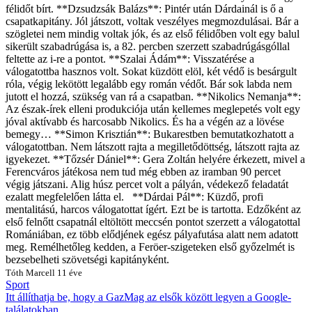
félidőt bírt. **Dzsudzsák Balázs**: Pintér után Dárdainál is ő a
csapatkapitány. Jól játszott, voltak veszélyes megmozdulásai. Bár a
szögletei nem mindig voltak jók, és az első félidőben volt egy balul
sikerült szabadrúgása is, a 82. percben szerzett szabadrúgásgóllal
feltette az i-re a pontot. **Szalai Ádám**: Visszatérése a
válogatottba hasznos volt. Sokat küzdött elöl, két védő is besárgult
róla, végig lekötött legalább egy román védőt. Bár sok labda nem
jutott el hozzá, szükség van rá a csapatban. **Nikolics Nemanja**:
Az észak-írek elleni produkciója után kellemes meglepetés volt egy
jóval aktívabb és harcosabb Nikolics. És ha a végén az a lövése
bemegy… **Simon Krisztián**: Bukarestben bemutatkozhatott a
válogatottban. Nem látszott rajta a megilletődöttség, látszott rajta az
igyekezet. **Tőzsér Dániel**: Gera Zoltán helyére érkezett, mivel a
Ferencváros játékosa nem tud még ebben az iramban 90 percet
végig játszani. Alig húsz percet volt a pályán, védekező feladatát
ezalatt megfelelően látta el. **Dárdai Pál**: Küzdő, profi
mentalitású, harcos válogatottat ígért. Ezt be is tartotta. Edzőként az
első felnőtt csapatnál eltöltött meccsén pontot szerzett a válogatottal
Romániában, ez több elődjének egész pályafutása alatt nem adatott
meg. Remélhetőleg kedden, a Feröer-szigeteken első győzelmét is
bezsebelheti szövetségi kapitányként.
Tóth Marcell
11 éve
Sport
Itt állíthatja be, hogy a GazMag az elsők között legyen a Google-
találatokban.