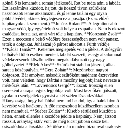
gólnál ő is lemaradt a román játékosról, Rat be tudta adni a labdát.
Ezt leszámítva küzdött, hajtott, de hosszú távon szűrőként
hasznosabb lenne alkalmazni, és jó lenne találni egy olyan
jobbhátvédet, akinek ténylegesen ez a posztja. (Ez az előző
kapitányoknak sem ment.) **Juhász Roland**: A legrutinosabb
magyar védő, így egyértelmű volt helye a csapatban. Nem is okozott
csalódást, hozta azt, amit várt tőle a kapitány. **Korcsmár Zsolt**:
Ezen a meccsen a belső védőkre összességében nem volt panasz,
tették a dolgukat. Juhásszal jó párost alkotott a Fürth védője.
**Kádár Tamás**: Kellemes meglepetés volt a játéka. A diósgyőri
balhátvéd több esetben mentett, labdát szerzett, és egy alkalommal
védekezésének köszönhetően megakadályozott egy nagy
gólhelyzetet. **Elek Ákos**: Szűrőként stabilan játszott, állta a
sarat a középpályán. **Gera Zoltán**: Mezőnyben nagyot
dolgozott. Bár amolyan második szűrőként majdnem észrevétlen
volt, nem véletlen, hogy Dárdai a mezőny legjobbjának nevezte a
mérkőzés után. **Lovrencsics Gergő**: Észak-Írország ellen
csereként a csapat egyik legjobbja volt. Most kezdőként játszott,
gyakran cserélgették egymást a két szélen Dzsudzsákkal.
Hiányossága, hogy bal lábbal nem tud beadni, így a baloldalon ő
kevésbé volt hatékony. A tőle megszokott küzdőszellem azonban
nem maradt el. **Stieber Zoltán**: Kisebb sérüléssel küzdött a
héten, ennek ellenére a kezdőbe jelölte a kapitány. Nem játszott
rosszul, aránylag aktív volt, de még kicsit jobban össze kell
csiszolódnia a társakkal. Sérülése után minden bizonnyal csak egy