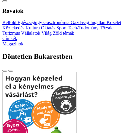
Rovatok
Belföld
Egészségügy
Gasztronómia
Gazdaság
Ingatlan
Közélet
Közlekedés
Kultúra
Oktatás
Sport
Tech-Tudomány
Tőzsde
Turizmus
Vállalatok
Világ
Zöld témák
Címkék
Magazinok
Döntetlen Bukarestben