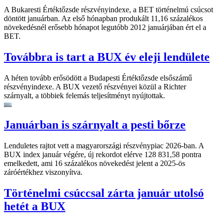
A Bukaresti Értéktőzsde részvényindexe, a BET történelmú csúcsot
döntött januárban. Az első hónapban produkált 11,16 százalékos
növekedésnél erősebb hónapot legutóbb 2012 januárjában ért el a
BET.
Továbbra is tart a BUX év eleji lendülete
A héten tovább erősödött a Budapesti Értéktőzsde elsőszámű
részvényindexe. A BUX vezető részvényei közül a Richter
szárnyalt, a többiek felemás teljesítményt nyújtottak.
Januárban is szárnyalt a pesti bőrze
Lenduletes rajtot vett a magyarországi részvénypiac 2026-ban. A
BUX index január végére, új rekordot elérve 128 831,58 pontra
emelkedett, ami 16 százalékos növekedést jelent a 2025-ös
záróértékhez viszonyítva.
Történelmi csúccsal zárta január utolsó
hetét a BUX