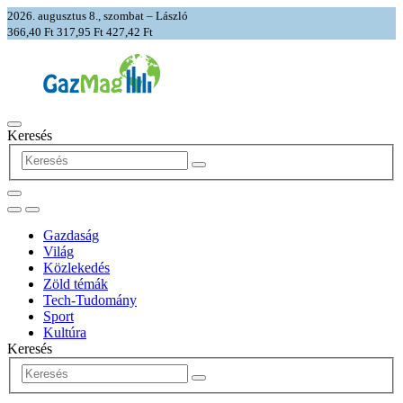
2026. augusztus 8., szombat – László
366,40 Ft
317,95 Ft
427,42 Ft
Keresés
Gazdaság
Világ
Közlekedés
Zöld témák
Tech-Tudomány
Sport
Kultúra
Keresés