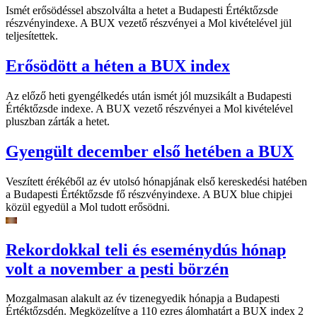
Ismét erősödéssel abszolválta a hetet a Budapesti Értéktőzsde
részvényindexe. A BUX vezető részvényei a Mol kivételével jül
teljesítettek.
Erősödött a héten a BUX index
Az előző heti gyengélkedés után ismét jól muzsikált a Budapesti
Értéktőzsde indexe. A BUX vezető részvényei a Mol kivételével
pluszban zárták a hetet.
Gyengült december első hetében a BUX
Veszített érékéből az év utolsó hónapjának első kereskedési hatében
a Budapesti Értéktőzsde fő részvényindexe. A BUX blue chipjei
közül egyedül a Mol tudott erősödni.
Rekordokkal teli és eseménydús hónap
volt a november a pesti börzén
Mozgalmasan alakult az év tizenegyedik hónapja a Budapesti
Értéktőzsdén. Megközelítve a 110 ezres álomhatárt a BUX index 2