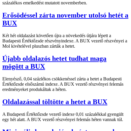
százalékos emelkedést mutatott novemberben.
Erősödéssel zárta november utolsó hetét a
BUX
Két hét oldalazást követően újra a növekedés útjára lépett a
Budapesti Értéktőzsde részvényindexe. A BUX vezető részvényei a
Mol kivételével pluszban zárták a hetet.
Újabb oldalazós hetet tudhat maga
mögött a BUX
Elenyésző, 0,04 százlékos csökkenéssel zárta a hetet a Budapesti
Értéktőzsde elsőszámú indexe. A BUX vezető részvényei felemás
eredményeket produkáltak a héten.
Oldalazással töltötte a hetet a BUX
A Budapesti Értéktőzsde vezető indexe 0,01 százalékkal gyengült
egy hét alatt. A BUX vezető részvényei felemás héten vannak túl.