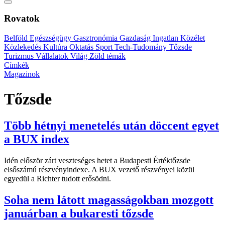
Rovatok
Belföld
Egészségügy
Gasztronómia
Gazdaság
Ingatlan
Közélet
Közlekedés
Kultúra
Oktatás
Sport
Tech-Tudomány
Tőzsde
Turizmus
Vállalatok
Világ
Zöld témák
Címkék
Magazinok
Tőzsde
Több hétnyi menetelés után döccent egyet
a BUX index
Idén először zárt veszteséges hetet a Budapesti Értéktőzsde
elsőszámú részvényindexe. A BUX vezető részvényei közül
egyedül a Richter tudott erősödni.
Soha nem látott magasságokban mozgott
januárban a bukaresti tőzsde