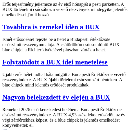
Erős teljesítmény jellemeze az év első hónapját a pesti parketten. A
BUX történelmi csúcsához a vezető részvények mindegyike jelentős
emelkedéssel járult hozzá.
Továbbra is remekel idén a BUX
Ismét erősödéssel fejezte be a hetet a Budapesti értéktőzsde
elsőszámű részvénymutatója. A csütörtökön csúcsot döntő BUX
blue chipjei a Richter kivételével pluszban zárták a hetet.
Folytatódott a BUX idei menetelése
Újabb erős hétet tudhat háta mögött a Budapesti Értéktőzsde vezető
részvényindexe. A BUX újabb törtélemi csúcson zárt pénteken. A
blue chipek mind jelentős erődösét produkáltak.
Nagyon belekezdett év elején a BUX
Remekelt 2026 első kereskedési hetében a Budapesti Értéktőzsde
elsőszámú részvényindexe. A BUX 4,93 százalékot erősödött az év
végi záróértékhez képest, és a blue chipek is jelentős emelkedést
könyvelhettek el.