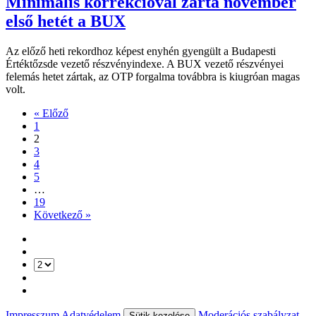
Minimális korrekcióval zárta november
első hetét a BUX
Az előző heti rekordhoz képest enyhén gyengült a Budapesti
Értéktőzsde vezető részvényindexe. A BUX vezető részvényei
felemás hetet zártak, az OTP forgalma továbbra is kiugróan magas
volt.
« Előző
1
2
3
4
5
…
19
Következő »
Impresszum
Adatvédelem
Moderációs szabályzat
Sütik kezelése