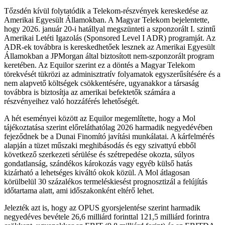
Tőzsdén kívül folytatódik a Telekom-részvények kereskedése az
Amerikai Egyesült Államokban. A Magyar Telekom bejelentette,
hogy 2026. január 20-i hatállyal megszünteti a szponzorált I. szintű
Amerikai Letéti Igazolás (Sponsored Level I ADR) programját. Az
ADR-ek továbbra is kereskedhetőek lesznek az Amerikai Egyesült
Államokban a JPMorgan által biztosított nem-szponzorált program
keretében. Az Equilor szerint ez a döntés a Magyar Telekom
törekvését tükrözi az adminisztratív folyamatok egyszerűsítésére és a
nem alapvető költségek csökkentésére, ugyanakkor a társaság
továbbra is biztosítja az amerikai befektetők számára a
részvényeihez való hozzáférés lehetőségét.
A hét eseményei között az Equilor megemlítette, hogy a Mol
tájékoztatása szerint előreláthatólag 2026 harmadik negyedévében
fejeződnek be a Dunai Finomító javítási munkálatai. A kárfelmérés
alapján a tüzet műszaki meghibásodás és egy szivattyú ebből
következő szerkezeti sérülése és szétrepedése okozta, súlyos
gondatlanság, szándékos károkozás vagy egyéb külső hatás
kizárható a lehetséges kiváltó okok közül. A Mol átlagosan
körülbelül 30 százalékos termeléskiesést prognosztizál a felújítás
időtartama alatt, ami időszakonként eltérő lehet.
Jelezték azt is, hogy az OPUS gyorsjelentése szerint harmadik
negyedéves bevétele 26,6 milliárd forinttal 121,5 milliárd forintra