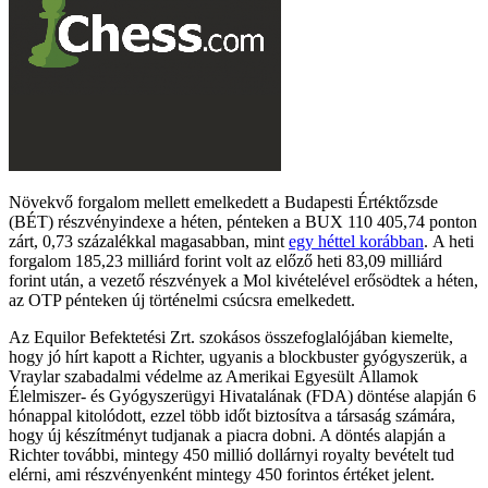
Növekvő forgalom mellett emelkedett a Budapesti Értéktőzsde
(BÉT) részvényindexe a héten, pénteken a BUX 110 405,74 ponton
zárt, 0,73 százalékkal magasabban, mint
egy héttel korábban
. A heti
forgalom 185,23 milliárd forint volt az előző heti 83,09 milliárd
forint után, a vezető részvények a Mol kivételével erősödtek a héten,
az OTP pénteken új történelmi csúcsra emelkedett.
Az Equilor Befektetési Zrt. szokásos összefoglalójában kiemelte,
hogy jó hírt kapott a Richter, ugyanis a blockbuster gyógyszerük, a
Vraylar szabadalmi védelme az Amerikai Egyesült Államok
Élelmiszer- és Gyógyszerügyi Hivatalának (FDA) döntése alapján 6
hónappal kitolódott, ezzel több időt biztosítva a társaság számára,
hogy új készítményt tudjanak a piacra dobni. A döntés alapján a
Richter további, mintegy 450 millió dollárnyi royalty bevételt tud
elérni, ami részvényenként mintegy 450 forintos értéket jelent.