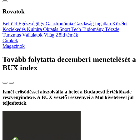
Rovatok
Belföld
Egészségügy
Gasztronómia
Gazdaság
Ingatlan
Közélet
Közlekedés
Kultúra
Oktatás
Sport
Tech-Tudomány
Tőzsde
Turizmus
Vállalatok
Világ
Zöld témák
Címkék
Magazinok
Tovább folytatta decemberi menetelését a
BUX index
Ismét erősödéssel abszolválta a hetet a Budapesti Értéktőzsde
részvényindexe. A BUX vezető részvényei a Mol kivételével jül
teljesítettek.