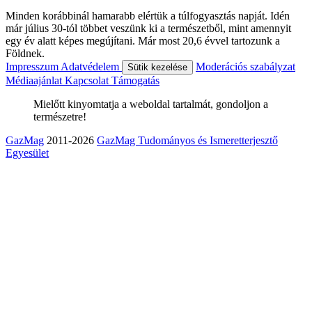
Minden korábbinál hamarabb elértük a túlfogyasztás napját. Idén
már július 30-tól többet veszünk ki a természetből, mint amennyit
egy év alatt képes megújítani. Már most 20,6 évvel tartozunk a
Földnek.
Impresszum
Adatvédelem
Moderációs szabályzat
Sütik kezelése
Médiaajánlat
Kapcsolat
Támogatás
Mielőtt kinyomtatja a weboldal tartalmát, gondoljon a
természetre!
GazMag
2011-2026
GazMag Tudományos és Ismeretterjesztő
Egyesület