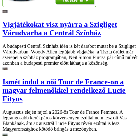
Vígjátékokat visz nyárra a Szigliget
Várudvarba a Centrál Színház
A budapesti Centrál Színház idén is két darabot mutat be a Szigliget
Várudvarban. Woody Allen legújabb vígjátéka, a Tiszta őrület már
szerepel a színház programjában, Neil Simon Furcsa pár című művét
azonban a budapesti premier előtt láthatja a közönség.
Ismét indul a női Tour de France-on a
magyar felmenőkkel rendelkező Lucie
Fityus
Augusztus elején rajtol a 2026-ös Tour de France Femmes. A
legrangosabb kerékpáros körversenyen ezúttal nem lesz ott Vas
Blankának, ám az ausztrál Lucie Fityus révén ezúttal is lesz
Magyarországhoz kötődő bringás a mezőnyben.