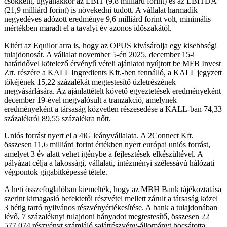
csökkent, ugyanakkor az EBIT (9,8 milliárd forint) és az EBITDA
(21,9 milliárd forint) is növekedni tudott. A vállalat harmadik
negyedéves adózott eredménye 9,6 milliárd forint volt, minimális
mértékben maradt el a tavalyi év azonos időszakától.
Kitért az Equilor arra is, hogy az OPUS kivásárolja egy kisebbségi
tulajdonosát. A vállalat november 5-én 2025. december 15-i
határidővel kötelező érvényű vételi ajánlatot nyújtott be MFB Invest
Zrt. részére a KALL Ingredients Kft.-ben fennálló, a KALL jegyzett
tőkéjének 15,22 százalékát megtestesítő üzletrészének
megvásárlására. Az ajánlattételt követő egyeztetések eredményeként
december 19-ével megvalósult a tranzakció, amelynek
eredményeként a társaság közvetlen részesedése a KALL-ban 74,33
százalékról 89,55 százalékra nőtt.
Uniós forrást nyert el a 4iG leányvállalata. A 2Connect Kft.
összesen 11,6 milliárd forint értékben nyert európai uniós forrást,
amelyet 3 év alatt vehet igénybe a fejlesztések elkészültével. A
pályázat célja a lakossági, vállalati, intézményi szélessávú hálózati
végpontok gigabitképessé tétele.
A heti összefoglalóban kiemelték, hogy az MBH Bank tájékoztatása
szerint kimagasló befektetői részvétel mellett zárult a társaság közel
3 hétig tartó nyilvános részvényértékesítése. A bank a tulajdonában
lévő, 7 százaléknyi tulajdoni hányadot megtestesítő, összesen 22
577 074 részvényt számláló sajátrészvény-állományt bocsátotta