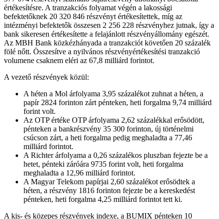
értékesítésre. A tranzakciós folyamat végén a lakossági
befektetőknek 20 320 846 részvényt értékesítettek, míg az
intézményi befektetők összesen 2 256 228 részvényhez jutnak, így a
bank sikeresen értékesítette a felajánlott részvényállomány egészét.
Az MBH Bank közkézhányada a tranzakciót követően 20 százalék
fölé nőtt. Összesítve a nyilvános részvényértékesítési tranzakció
volumene csaknem eléri az 67,8 milliárd forintot.
A vezető részvények közül:
A héten a Mol árfolyama 3,95 százalékot zuhnat a héten, a
papír 2824 forinton zárt pénteken, heti forgalma 9,74 milliárd
forint volt.
Az OTP értéke OTP árfolyama 2,62 százalékkal erősödött,
pénteken a bankrészvény 35 300 forinton, új történelmi
csúcson zárt, a heti forgalma pedig meghaladta a 77,46
milliárd forintot.
A Richter árfolyama a 0,26 százalékos pluszban fejezte be a
hetet, pénteki záróára 9735 forint volt, heti forgalma
meghaladta a 12,96 milliárd forintot.
A Magyar Telekom papírjai 2,60 százalékot erősödtek a
héten, a részvény 1816 forinton fejezte be a kereskedést
pénteken, heti forgalma 4,25 milliárd forintot tett ki.
A kis- és közepes részvények indexe, a BUMIX pénteken 10