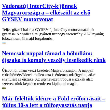
Vadonatúj InterCity-k jönnek
Magyarországra – elkészült az első
GYSEV motorvonat
Teljes gőzzel halad a GYSEV új InterCity motorvonatainak
gyártása. A Stadler által gyártott tizenegy szerelvény 2028 nyaráig
fokozatosan áll majd forgalomba.
Nemcsak nappal támad a hőhullám:
éjszaka is komoly veszély leselkedik ránk
Újabb hőhullám veszi kezdetét Magyarországon. A nappali
csúcshőmérsékletek mellett arra is érdemes odafigyelni, ad-e
enyhülést az éjszaka. Az úgynevezett trópusi éjszakák alatt
szervezetünk képtelen rendesen kipihenni magát.
Már feléltük idénre a Föld erőforrásait –
július 30-a lett a túlfogyasztás napja