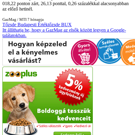
018,22 ponton zárt, 26,13 ponttal, 0,26 százalékkal alacsonyabban
az előző hetinél.
GazMag
/
MTI
7 hónapja
Tőzsde
Budapesti Értéktőzsde
BUX
Itt állíthatja be, hogy a GazMag az elsők között legyen a Google-
találatokban.