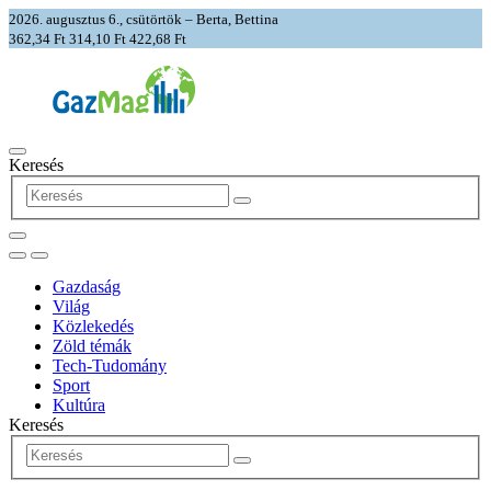
2026. augusztus 6., csütörtök – Berta, Bettina
362,34 Ft
314,10 Ft
422,68 Ft
Keresés
Gazdaság
Világ
Közlekedés
Zöld témák
Tech-Tudomány
Sport
Kultúra
Keresés