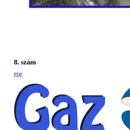
8. szám
PDF