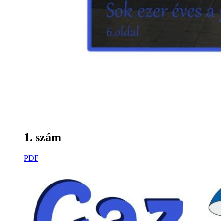
1. szám
PDF