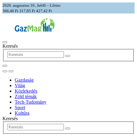
2026. augusztus 10., hétfő – Lőrinc
366,40 Ft
317,95 Ft
427,42 Ft
Keresés
Gazdaság
Világ
Közlekedés
Zöld témák
Tech-Tudomány
Sport
Kultúra
Keresés