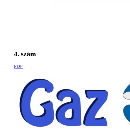
4. szám
PDF