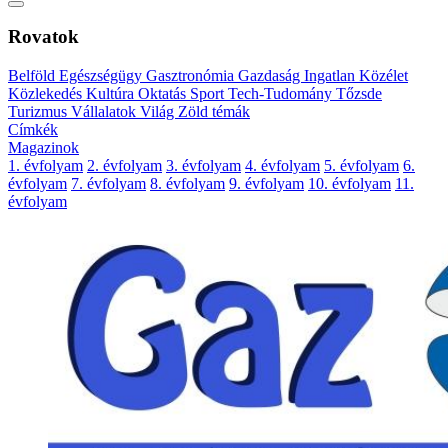
Rovatok
Belföld
Egészségügy
Gasztronómia
Gazdaság
Ingatlan
Közélet
Közlekedés
Kultúra
Oktatás
Sport
Tech-Tudomány
Tőzsde
Turizmus
Vállalatok
Világ
Zöld témák
Címkék
Magazinok
1. évfolyam
2. évfolyam
3. évfolyam
4. évfolyam
5. évfolyam
6.
évfolyam
7. évfolyam
8. évfolyam
9. évfolyam
10. évfolyam
11.
évfolyam