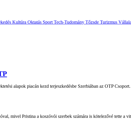
ekedés
Kultúra
Oktatás
Sport
Tech-Tudomány
Tőzsde
Turizmus
Vállal
OTP
ktetési alapok piacán kezd terjeszkedésbe Szerbiában az OTP Csoport.
, mivel Pristina a koszóvói szerbek számára is kötelezővé tette a vita