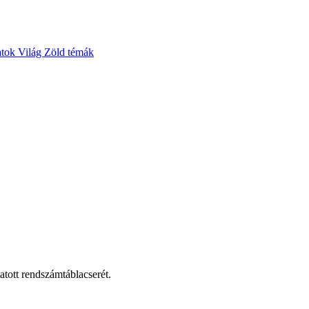
atok
Világ
Zöld témák
tott rendszámtáblacserét.