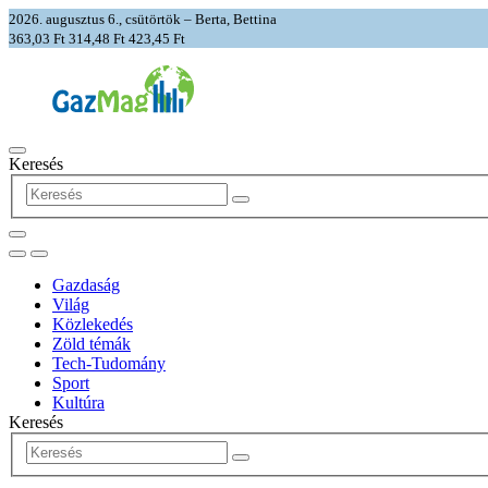
2026. augusztus 6., csütörtök – Berta, Bettina
363,03 Ft
314,48 Ft
423,45 Ft
Keresés
Gazdaság
Világ
Közlekedés
Zöld témák
Tech-Tudomány
Sport
Kultúra
Keresés