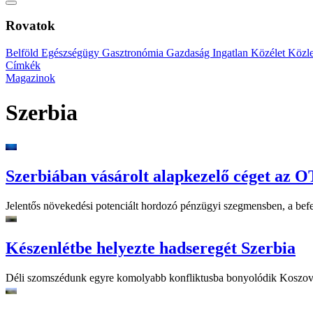
Rovatok
Belföld
Egészségügy
Gasztronómia
Gazdaság
Ingatlan
Közélet
Közl
Címkék
Magazinok
Szerbia
Szerbiában vásárolt alapkezelő céget az 
Jelentős növekedési potenciált hordozó pénzügyi szegmensben, a befe
Készenlétbe helyezte hadseregét Szerbia
Déli szomszédunk egyre komolyabb konfliktusba bonyolódik Koszovóval