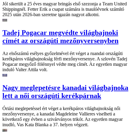
Jól sikerült a 25 éves magyar bringás első szezonja a Team United
Shippingnél. Fetter Erik a csapat számára is tnaulóévnek számító
2025 után 2026-ban szeretne igazán nagyot alkotni.
Tadej Pogacar megvédte világbajnoki
címét az országúti mezőnyversenyben
Az elsőszámú esélyes győzelmével ért véget a ruandai országúti
kerékpáros világbajnokság férfi mezőnyversenye. A szlovén Tadej
Pogacar megyőző fölénnyel védte meg címét. Az egyetlen magyar
induló Valter Attila volt.
Nagy meglepetésre kanadai világbajnoka
lett a női országúti kerékpárnak
Óriási meglepetéssel ért véget a kerékpáros világbajnokság női
mezőnyversenye, a kanadai Magdeleine Vallieres viselheti a
következő egy évben a szivárványos trikót. Az egyetlen magyar
inudló, Vas Kata Blanka a 37. helyen végzett.