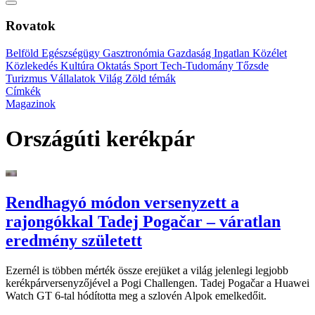
Rovatok
Belföld
Egészségügy
Gasztronómia
Gazdaság
Ingatlan
Közélet
Közlekedés
Kultúra
Oktatás
Sport
Tech-Tudomány
Tőzsde
Turizmus
Vállalatok
Világ
Zöld témák
Címkék
Magazinok
Országúti kerékpár
Rendhagyó módon versenyzett a
rajongókkal Tadej Pogačar – váratlan
eredmény született
Ezernél is többen mérték össze erejüket a világ jelenlegi legjobb
kerékpárversenyzőjével a Pogi Challengen. Tadej Pogačar a Huawei
Watch GT 6-tal hódította meg a szlovén Alpok emelkedőit.