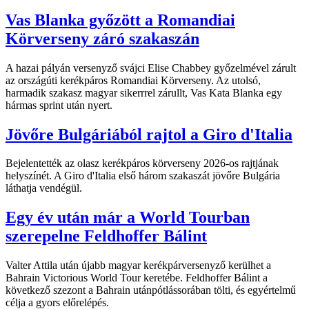
Vas Blanka győzött a Romandiai
Körverseny záró szakaszán
A hazai pályán versenyző svájci Elise Chabbey győzelmével zárult
az országúti kerékpáros Romandiai Körverseny. Az utolsó,
harmadik szakasz magyar sikerrrel zárullt, Vas Kata Blanka egy
hármas sprint után nyert.
Jövőre Bulgáriából rajtol a Giro d'Italia
Bejelentették az olasz kerékpáros körverseny 2026-os rajtjának
helyszínét. A Giro d'Italia első három szakaszát jövőre Bulgária
láthatja vendégül.
Egy év után már a World Tourban
szerepelne Feldhoffer Bálint
Valter Attila után újabb magyar kerékpárversenyző kerülhet a
Bahrain Victorious World Tour keretébe. Feldhoffer Bálint a
következő szezont a Bahrain utánpótlássorában tölti, és egyértelmű
célja a gyors előrelépés.