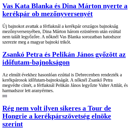
Vas Kata Blanka és Dina Márton nyerte a
kerékpár ob mezőnyversenyét
Új bajnokot avattak a férfiaknál a kerékpár országos bajnokság
mezőnyversenyében, Dina Márton három ezüstérem után ezúttal
nem talált legyőzőre. A nőknél Vas Blanka sorozatban hatodszor
szerezte meg a magyar bajnoki trikót.
Zsankó Petra és Pelikán János győzött az
időfutam-bajnokságon
Az elmúlt évekhez hasonlóan ezúttal is Debrecenben rendezték a
kerékpárosok időfutam-bajnokságát. A nőknél Zsankó Petra
megvédte címét, a férfiaknál Pelikán János legyőzte Valter Attilát, és
harmadszor lett aranyérmes.
Rég nem volt ilyen sikeres a Tour de
Hongrie a kerékpárszövetség elnöke
szerint