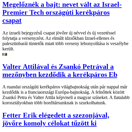
Megelőznék a bajt: nevet vált az Israel-
Premier Tech országúti kerékpáros
csapat
Az izraeli bejegyzésű csapat jövőre új névvel és új vezetéssel
folytatja a versenyzést. Az elmúlt idzsőkban Izrael-ellenes és
palesztinbarát tüntetők miatt több verseny lebonyolítása is veszélybe
került.
Valter Attilával és Zsankó Petrával a
mezőnyben kezdődik a kerékpáros Eb
A ruandai országúti kerékpáros világbajnokság után pár nappal már
kezdődik is a franciaországi Európa-bajnokság. A felnőttek között
Zsankó Petra és Valter Attila képviseli a magyar színeket. A fiatalabb
korosztályokban több honfitársunknak is szurkolhatunk.
Fetter Erik elégedett a szezonjával,
jövőre komoly célokat tűzött ki