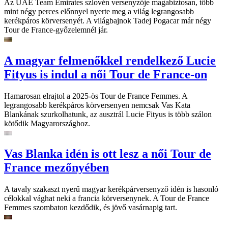
Az UAE Team Emirates szlovén versenyzője magabiztosan, több
mint négy perces előnnyel nyerte meg a világ legrangosabb
kerékpáros körversenyét. A világbajnok Tadej Pogacar már négy
Tour de France-győzelemnél jár.
A magyar felmenőkkel rendelkező Lucie
Fityus is indul a női Tour de France-on
Hamarosan elrajtol a 2025-ös Tour de France Femmes. A
legrangosabb kerékpáros körversenyen nemcsak Vas Kata
Blankának szurkolhatunk, az ausztrál Lucie Fityus is több szálon
kötődik Magyarországhoz.
Vas Blanka idén is ott lesz a női Tour de
France mezőnyében
A tavaly szakaszt nyerű magyar kerékpárversenyző idén is hasonló
célokkal vághat neki a francia körversenynek. A Tour de France
Femmes szombaton kezdődik, és jövő vasárnapig tart.