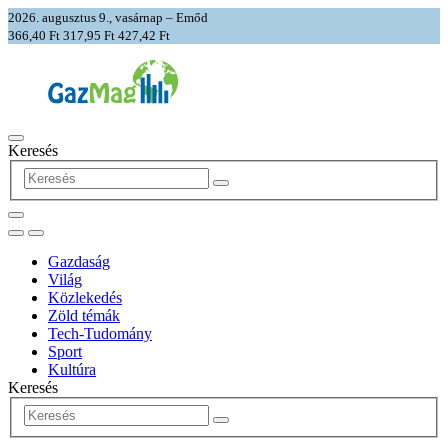
2026. augusztus 9., vasárnap – Emőd
366,40 Ft
317,95 Ft
427,42 Ft
Keresés
Gazdaság
Világ
Közlekedés
Zöld témák
Tech-Tudomány
Sport
Kultúra
Keresés