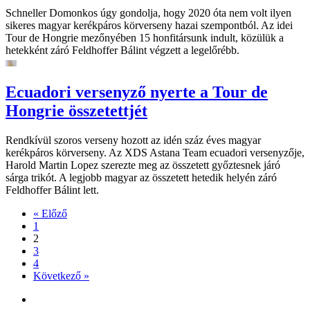
Schneller Domonkos úgy gondolja, hogy 2020 óta nem volt ilyen
sikeres magyar kerékpáros körverseny hazai szempontból. Az idei
Tour de Hongrie mezőnyében 15 honfitársunk indult, közülük a
hetekként záró Feldhoffer Bálint végzett a legelőrébb.
Ecuadori versenyző nyerte a Tour de
Hongrie összetettjét
Rendkívül szoros verseny hozott az idén száz éves magyar
kerékpáros körverseny. Az XDS Astana Team ecuadori versenyzője,
Harold Martin Lopez szerezte meg az összetett győztesnek járó
sárga trikót. A legjobb magyar az összetett hetedik helyén záró
Feldhoffer Bálint lett.
« Előző
1
2
3
4
Következő »