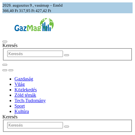
2026. augusztus 9., vasárnap – Emőd
366,40 Ft
317,95 Ft
427,42 Ft
Keresés
Gazdaság
Világ
Közlekedés
Zöld témák
Tech-Tudomány
Sport
Kultúra
Keresés