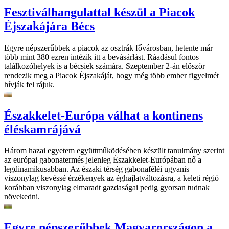
Fesztiválhangulattal készül a Piacok
Éjszakájára Bécs
Egyre népszerűbbek a piacok az osztrák fővárosban, hetente már
több mint 380 ezren intézik itt a bevásárlást. Ráadásul fontos
találkozóhelyek is a bécsiek számára. Szeptember 2-án először
rendezik meg a Piacok Éjszakáját, hogy még több ember figyelmét
hívják fel rájuk.
Északkelet-Európa válhat a kontinens
éléskamrájává
Három hazai egyetem együttműködésében készült tanulmány szerint
az európai gabonatermés jelenleg Északkelet-Európában nő a
legdinamikusabban. Az északi térség gabonaféléi ugyanis
viszonylag kevéssé érzékenyek az éghajlatváltozásra, a keleti régió
korábban viszonylag elmaradt gazdaságai pedig gyorsan tudnak
növekedni.
Egyre népszerűbbek Magyarországon a