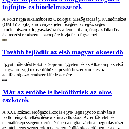
tájfajta- és bioélelmiszerek
A Föld napja alkalmából az Ökológiai Mezőgazdasági Kutatóintézet
(ÖMKi) a tájfajta növények jelentőségére, az egészséges
bioélelmiszerek fogyasztására és a fenntartható, ökogazdálkodási
élelmezési rendszerek szerepére hívja fel a figyelmet.
Tovább fejlődik az első magyar okoserdő
Együttműködést kötött a Soproni Egyetem és az Albacomp az első
magyarországi okoserdőhöz kapcsolódó szenzorok és az
adatfeldolgozó rendszer kifejlesztésére.
Már az erdőbe is beköltöztek az okos
eszközök
A XXI. századi erdőgazdálkodás egyik legnagyobb kihívása a
faállományok felkészítése a klímaváltozásra. Az erdők élet- és
ellenállóképességének erősítésében a digitalizáció a megoldás része:
az intelligens szenzorok rendszerére épülő okoserdő nem csak az