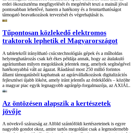
erdei ökoszisztéma megfigyelését és megértését teszi a mainál jóval
pontosabban lehetővé, hanem a hatékony és a fenntarthatóságot
támogató beavatkozások tervezését és végrehajtását is.
Tűpontosan közlekedő elektromos
traktorok lephetik el Magyarországot
A tabletekről irányítható csúcstechnológiás gépek és a műholdas
helymeghatározás csak két ékes példája annak, hogy az átalakuló
agráriumban milyen megoldások jelentek meg, amelyek segítségével
hatékonyabbá vált az ágazat. Ráadásul most 250 millió forintos
állami támogatásból kaphatnak az agrárvállalkozások digitalizációs
fejlesztései újabb lökést, amely iránt jelentős az érdeklődés – közölte
a magyar piac egyik legnagyobb agrárgép-forgalmazója, az AXIÁL.
Az öntözésen alapszik a kertészetek
jövője
A növekvő szárazság az Alföld szántóföldi kertészeteinek is egyre
nagyobb gondot okoz, amire tartós megoldást csak a legmodernebb