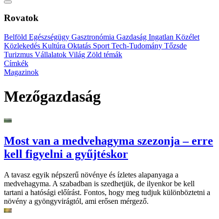
Rovatok
Belföld
Egészségügy
Gasztronómia
Gazdaság
Ingatlan
Közélet
Közlekedés
Kultúra
Oktatás
Sport
Tech-Tudomány
Tőzsde
Turizmus
Vállalatok
Világ
Zöld témák
Címkék
Magazinok
Mezőgazdaság
Most van a medvehagyma szezonja – erre
kell figyelni a gyűjtéskor
A tavasz egyik népszerű növénye és ízletes alapanyaga a
medvehagyma. A szabadban is szedhetjük, de ilyenkor be kell
tartani a hatósági előírást. Fontos, hogy meg tudjuk különböztetni a
növény a gyöngyvirágtól, ami erősen mérgező.