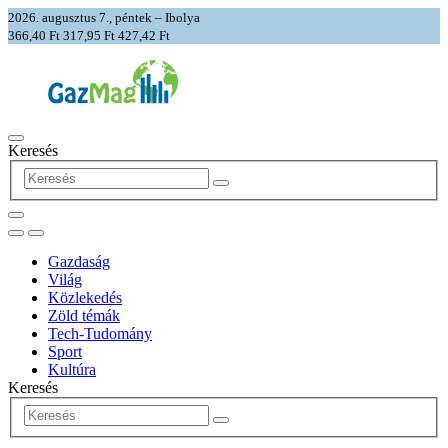
2026. augusztus 7., péntek – Ibolya
366,40 Ft
317,95 Ft
427,42 Ft
Keresés
Gazdaság
Világ
Közlekedés
Zöld témák
Tech-Tudomány
Sport
Kultúra
Keresés