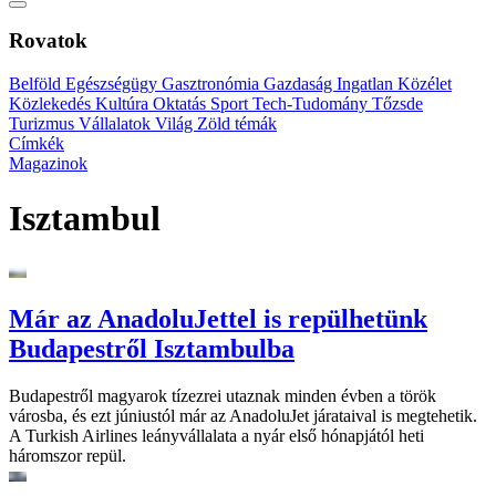
Rovatok
Belföld
Egészségügy
Gasztronómia
Gazdaság
Ingatlan
Közélet
Közlekedés
Kultúra
Oktatás
Sport
Tech-Tudomány
Tőzsde
Turizmus
Vállalatok
Világ
Zöld témák
Címkék
Magazinok
Isztambul
Már az AnadoluJettel is repülhetünk
Budapestről Isztambulba
Budapestről magyarok tízezrei utaznak minden évben a török
városba, és ezt júniustól már az AnadoluJet járataival is megtehetik.
A Turkish Airlines leányvállalata a nyár első hónapjától heti
háromszor repül.