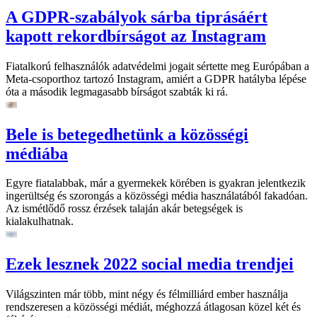
A GDPR-szabályok sárba tiprásáért
kapott rekordbírságot az Instagram
Fiatalkorú felhasználók adatvédelmi jogait sértette meg Európában a
Meta-csoporthoz tartozó Instagram, amiért a GDPR hatályba lépése
óta a második legmagasabb bírságot szabták ki rá.
Bele is betegedhetünk a közösségi
médiába
Egyre fiatalabbak, már a gyermekek körében is gyakran jelentkezik
ingerültség és szorongás a közösségi média használatából fakadóan.
Az ismétlődő rossz érzések talaján akár betegségek is
kialakulhatnak.
Ezek lesznek 2022 social media trendjei
Világszinten már több, mint négy és félmilliárd ember használja
rendszeresen a közösségi médiát, méghozzá átlagosan közel két és