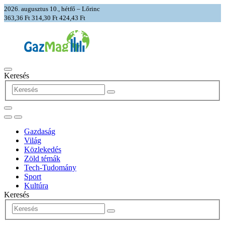
2026. augusztus 10., hétfő – Lőrinc
363,36 Ft
314,30 Ft
424,43 Ft
Keresés
Gazdaság
Világ
Közlekedés
Zöld témák
Tech-Tudomány
Sport
Kultúra
Keresés