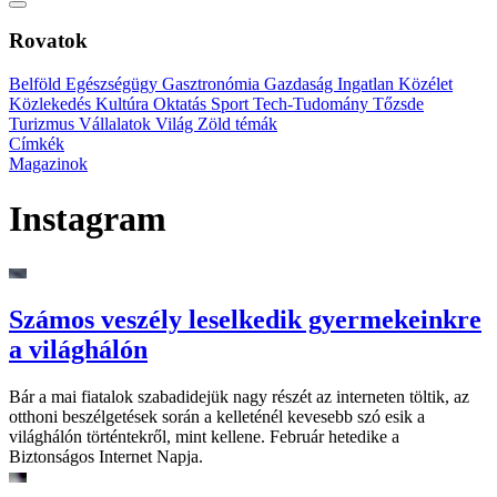
Rovatok
Belföld
Egészségügy
Gasztronómia
Gazdaság
Ingatlan
Közélet
Közlekedés
Kultúra
Oktatás
Sport
Tech-Tudomány
Tőzsde
Turizmus
Vállalatok
Világ
Zöld témák
Címkék
Magazinok
Instagram
Számos veszély leselkedik gyermekeinkre
a világhálón
Bár a mai fiatalok szabadidejük nagy részét az interneten töltik, az
otthoni beszélgetések során a kelleténél kevesebb szó esik a
világhálón történtekről, mint kellene. Február hetedike a
Biztonságos Internet Napja.