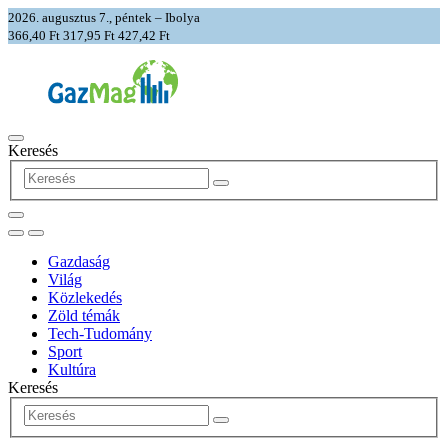
2026. augusztus 7., péntek – Ibolya
366,40 Ft
317,95 Ft
427,42 Ft
Keresés
Gazdaság
Világ
Közlekedés
Zöld témák
Tech-Tudomány
Sport
Kultúra
Keresés