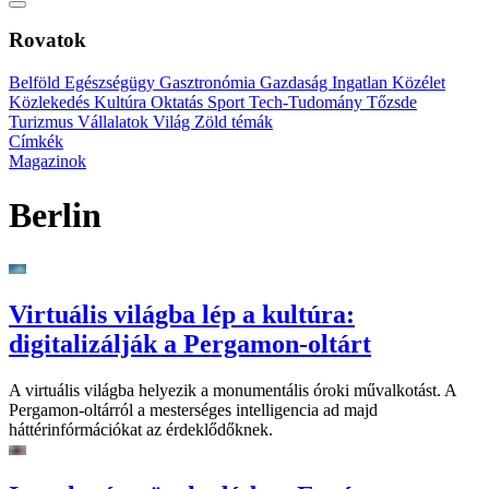
Rovatok
Belföld
Egészségügy
Gasztronómia
Gazdaság
Ingatlan
Közélet
Közlekedés
Kultúra
Oktatás
Sport
Tech-Tudomány
Tőzsde
Turizmus
Vállalatok
Világ
Zöld témák
Címkék
Magazinok
Berlin
Virtuális világba lép a kultúra:
digitalizálják a Pergamon-oltárt
A virtuális világba helyezik a monumentális óroki művalkotást. A
Pergamon-oltárról a mesterséges intelligencia ad majd
háttérinfórmációkat az érdeklődőknek.