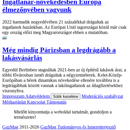
Ingatlanár-növekedésben Európa
élmezőnyében vagyunk
2022 harmadik negyedévében 21 százalékkal drágultak az
ingatlanok hazánkban. Az Európai Unió tagországai közül már csak
egy ország előzi meg Magyarországot ebben a mutatóban.
Még mindig Párizsban a legdrágább a
lakásvásárlás
Egyedül Berlinben stagnáltak 2021-ben az új építésű lakások árai, a
többi fővárosban ismét drágultak a négyzetméterek. Kelet-Közép-
Európában a bérek dinamikus növekedése ellenére továbbra is a
legdrágábbak között vannak a lakóingatlanok az átlagfizetésekhez
viszonyítva.
Impresszum
Adatvédelem
Moderációs szabályzat
Sütik kezelése
Médiaajánlat
Kapcsolat
Támogatás
Mielőtt kinyomtatja a weboldal tartalmát, gondoljon a
természetre!
GazMag
2011-2026
GazMag Tudományos és Ismeretterjesztő