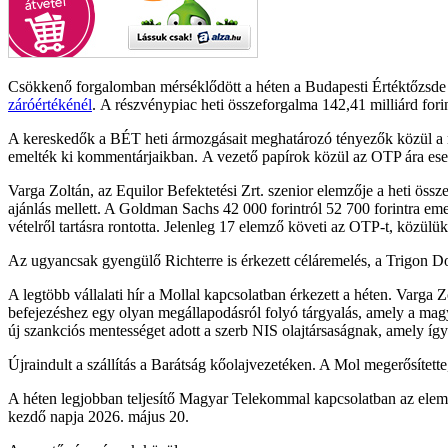
Csökkenő forgalomban mérséklődött a héten a Budapesti Értéktőzsde
záróértékénél
. A részvénypiac heti összeforgalma 142,41 milliárd forint
A kereskedők a BÉT heti ármozgásait meghatározó tényezők közül a me
emelték ki kommentárjaikban. A vezető papírok közül az OTP ára esett
Varga Zoltán, az Equilor Befektetési Zrt. szenior elemzője a heti öss
ajánlás mellett. A Goldman Sachs 42 000 forintról 52 700 forintra emel
vételről tartásra rontotta. Jelenleg 17 elemző követi az OTP-t, közülük
Az ugyancsak gyengülő Richterre is érkezett céláremelés, a Trigon Dom 
A legtöbb vállalati hír a Mollal kapcsolatban érkezett a héten. Varga
befejezéshez egy olyan megállapodásról folyó tárgyalás, amely a m
új szankciós mentességet adott a szerb NIS olajtársaságnak, amely így
Újraindult a szállítás a Barátság kőolajvezetéken. A Mol megerősítette
A héten legjobban teljesítő Magyar Telekommal kapcsolatban az elemző 
kezdő napja 2026. május 20.