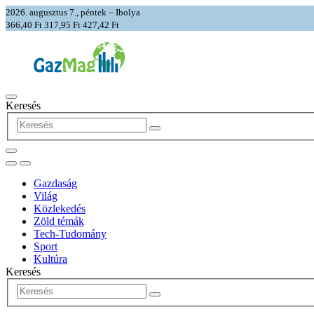
2026. augusztus 7., péntek – Ibolya
366,40 Ft
317,95 Ft
427,42 Ft
Keresés
Gazdaság
Világ
Közlekedés
Zöld témák
Tech-Tudomány
Sport
Kultúra
Keresés