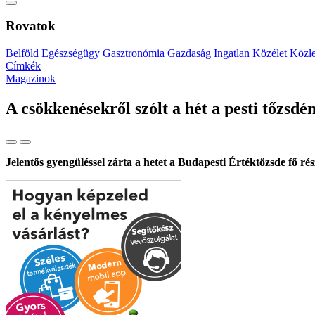
Rovatok
Belföld
Egészségügy
Gasztronómia
Gazdaság
Ingatlan
Közélet
Közl
Címkék
Magazinok
A csökkenésekről szólt a hét a pesti tőzsdé
Jelentős gyengüléssel zárta a hetet a Budapesti Értéktőzsde fő ré