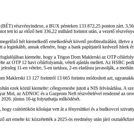
 (BÉT) részvényindexe, a BUX pénteken 133 872,25 ponton zárt, 3,56 
ot tett ki az előző heti 336,22 milliárd forintot után, a vezető részvénye
gelőző hét kiemelkedő emelkedését követő profitrealizálást, illetve a
 a leginkább, annak ellenére, hogy a bank papírjairól kedvező hírek ér
zefoglalójában kiemelte, hogy a Trigon Dom Maklerski az OTP célárfolyam
te az OTP 12 havi célárfolyamát, vételi ajánlás mellett. Az HSBC pedig 4
 jelenleg 11-en vételre, 5-en tartásra, 2-en eladásra javasolják, a mediá
Maklerski 13 127 forintról 13 665 forintra módosított azt, ugyanakkor a
 Zoltán ezek közül kiemelte: célegyenesbe jutott a NIS felvásárlása. A s
agyar Mol, az ADNOC és a Gazprom Neft részvételével rendezné az oro
 2026. június 16-ig folytathatja működését.
, hogy csütörtökön kőolajat vett át a fényeslitkei és a budkovcei sziva
azt emelte ki: közzétették a 2025-ös eredmény után járó osztalékfizetés