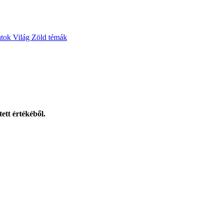
atok
Világ
Zöld témák
ett értékéből.