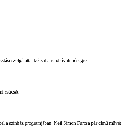
tási szolgálattal készül a rendkívüli hőségre.
i csúcsát.
repel a színház programjában, Neil Simon Furcsa pár című művét