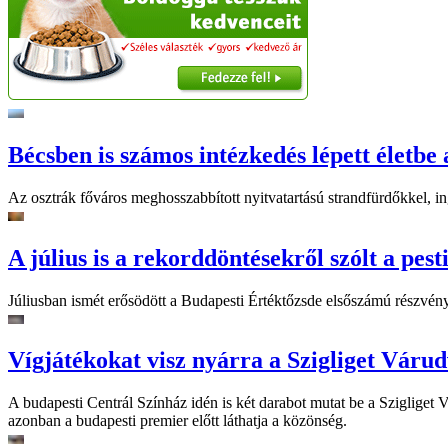
Bécsben is számos intézkedés lépett életbe 
Az osztrák főváros meghosszabbított nyitvatartású strandfürdőkkel, ing
A július is a rekorddöntésekről szólt a pest
Júliusban ismét erősödött a Budapesti Értéktőzsde elsőszámú részvén
Vígjátékokat visz nyárra a Szigliget Váru
A budapesti Centrál Színház idén is két darabot mutat be a Szigliget
azonban a budapesti premier előtt láthatja a közönség.