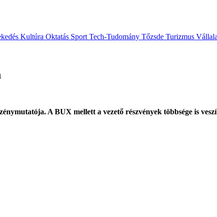
ekedés
Kultúra
Oktatás
Sport
Tech-Tudomány
Tőzsde
Turizmus
Vállal
n
szénymutatója. A BUX mellett a vezető részvények többsége is veszít