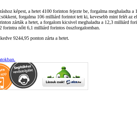
shoz képest, a hetet 4100 forinton fejezte be, forgalma meghaladta a 12
ökkent, forgalma 106 milliárd forintot tett ki, kevesebb mint felét az e
nton zárták a hetet, a forgalom kicsivel meghaladta a 12,3 milliárd fori
rintra nőtt 6,1 milliárd forintos összforgalomban.
edve 9244,95 ponton zárta a hetet.
atokban.