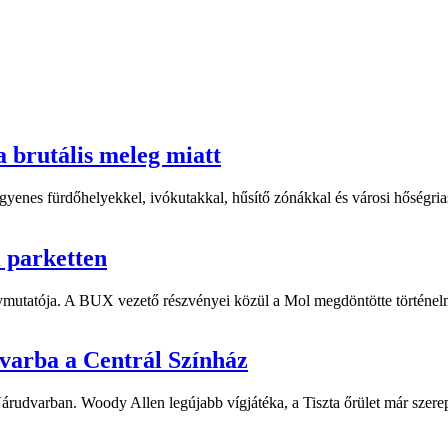
a brutális meleg miatt
yenes fürdőhelyekkel, ivókutakkal, hűsítő zónákkal és városi hőségriasz
i parketten
ymutatója. A BUX vezető részvényei közül a Mol megdöntötte történelm
dvarba a Centrál Színház
 Várudvarban. Woody Allen legújabb vígjátéka, a Tiszta őrület már sze