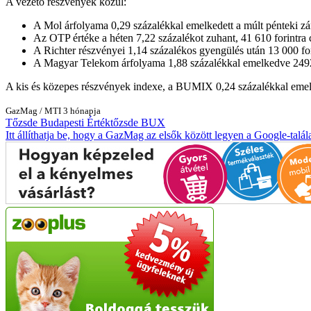
A vezető részvények közül:
A Mol árfolyama 0,29 százalékkal emelkedett a múlt pénteki zárá
Az OTP értéke a héten 7,22 százalékot zuhant, 41 610 forintra cs
A Richter részvényei 1,14 százalékos gyengülés után 13 000 fori
A Magyar Telekom árfolyama 1,88 százalékkal emelkedve 2492 fo
A kis és közepes részvények indexe, a BUMIX 0,24 százalékkal emelk
GazMag
/
MTI
3 hónapja
Tőzsde
Budapesti Értéktőzsde
BUX
Itt állíthatja be, hogy a GazMag az elsők között legyen a Google-talál