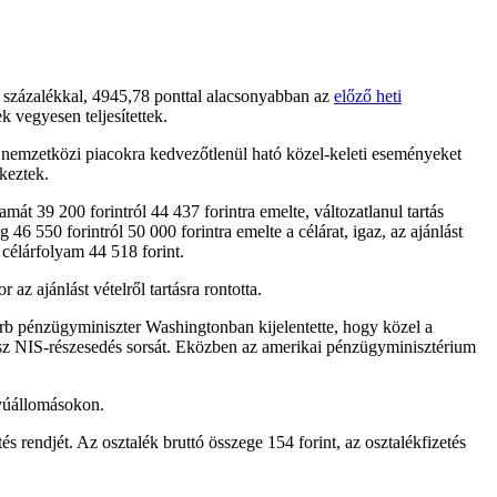
százalékkal, 4945,78 ponttal alacsonyabban az
előző heti
k vegyesen teljesítettek.
 nemzetközi piacokra kedvezőtlenül ható közel-keleti eseményeket
keztek.
át 39 200 forintról 44 437 forintra emelte, változatlanul tartás
6 550 forintról 50 000 forintra emelte a célárat, igaz, az ajánlást
n célárfolyam 44 518 forint.
z ajánlást vételről tartásra rontotta.
zerb pénzügyminiszter Washingtonban kijelentette, hogy közel a
sz NIS-részesedés sorsát. Eközben az amerikai pénzügyminisztérium
ttyúállomásokon.
 rendjét. Az osztalék bruttó összege 154 forint, az osztalékfizetés