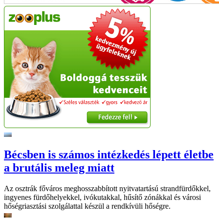
Bécsben is számos intézkedés lépett életbe
a brutális meleg miatt
Az osztrák főváros meghosszabbított nyitvatartású strandfürdőkkel,
ingyenes fürdőhelyekkel, ivókutakkal, hűsítő zónákkal és városi
hőségriasztási szolgálattal készül a rendkívüli hőségre.