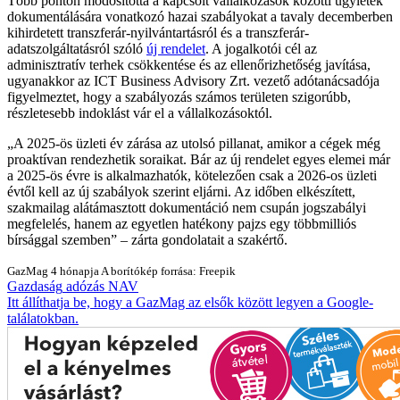
Több ponton módosította a kapcsolt vállalkozások közötti ügyletek
dokumentálására vonatkozó hazai szabályokat a tavaly decemberben
kihirdetett transzferár-nyilvántartásról és a transzferár-
adatszolgáltatásról szóló
új rendelet
. A jogalkotói cél az
adminisztratív terhek csökkentése és az ellenőrizhetőség javítása,
ugyanakkor az ICT Business Advisory Zrt. vezető adótanácsadója
figyelmeztet, hogy a szabályozás számos területen szigorúbb,
részletesebb indoklást vár el a vállalkozásoktól.
A 2025-ös üzleti év zárása az utolsó pillanat, amikor a cégek még
proaktívan rendezhetik soraikat. Bár az új rendelet egyes elemei már
a 2025-ös évre is alkalmazhatók, kötelezően csak a 2026-os üzleti
évtől kell az új szabályok szerint eljárni. Az időben elkészített,
szakmailag alátámasztott dokumentáció nem csupán jogszabályi
megfelelés, hanem az egyetlen hatékony pajzs egy többmilliós
bírsággal szemben
– zárta gondolatait a szakértő.
GazMag
4 hónapja
A borítókép forrása: Freepik
Gazdaság
adózás
NAV
Itt állíthatja be, hogy a GazMag az elsők között legyen a Google-
találatokban.