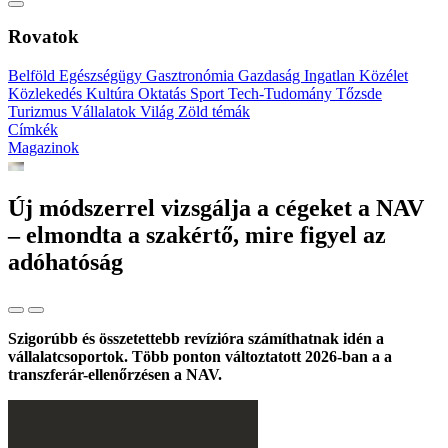
Rovatok
Belföld
Egészségügy
Gasztronómia
Gazdaság
Ingatlan
Közélet
Közlekedés
Kultúra
Oktatás
Sport
Tech-Tudomány
Tőzsde
Turizmus
Vállalatok
Világ
Zöld témák
Címkék
Magazinok
Új módszerrel vizsgálja a cégeket a NAV
– elmondta a szakértő, mire figyel az
adóhatóság
Szigorúbb és összetettebb revízióra számíthatnak idén a
vállalatcsoportok. Több ponton változtatott 2026-ban a a
transzferár-ellenőrzésen a NAV.