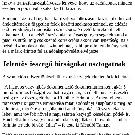
hogy a transzferár-szabályozás lényege, hogy az adóalapnak minden
esetben a piaci realitásokat kell tükröznie.
Elmondta azt is, hogy ha a kapcsolt vállalkozások között alkalmazott
árak eltérnek a független felek közötti szokásos szinttől, az adózás
előtti eredményt módosítani szükséges. Növelő korrekciót kell
alkalmazni, ha a belső árazás miatt a társaság nyeresége elmarad a
piaci szinttől, míg csökkentő korrekcióra akkor van lehetőség, ha a
belső elszámolás a piaci szintnél magasabb profitot eredményezett,
és a másik érintett fél az adóalapnövelést elvégezte.
Jelentős összegű bírságokat osztogatnak
A szankciórendszer többszintű, és az összegek elrettentőek lehetnek.
A hiányos vagy hibás dokumentáció dokumentumonként akár 5
millió forintos bírságot vonhat maga után, ismételt mulasztás esetén
pedig ez az összeg elérheti a 10 millió forintot is. Amennyiben a
transzferár-kiigazítás elmaradása miatt adóhiányt állapítanak meg, az
adóbírság mértéke a megállapított adóhiány akár 50 százaléka is
lehet, amit tovább növel a napi szinten ketyegő késedelmi pótlék is.
Emellett a hibás vagy elmaradt adatszolgáltatásért további 1 millió
forintig terjedő bírság járhat
– fejtette ki Mendöl Tamás.