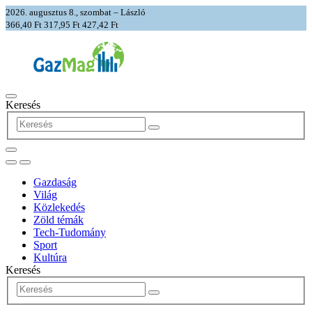
2026. augusztus 8., szombat – László
366,40 Ft
317,95 Ft
427,42 Ft
Keresés
Gazdaság
Világ
Közlekedés
Zöld témák
Tech-Tudomány
Sport
Kultúra
Keresés