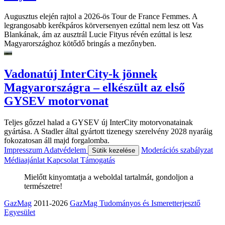
Augusztus elején rajtol a 2026-ös Tour de France Femmes. A
legrangosabb kerékpáros körversenyen ezúttal nem lesz ott Vas
Blankának, ám az ausztrál Lucie Fityus révén ezúttal is lesz
Magyarországhoz kötődő bringás a mezőnyben.
Vadonatúj InterCity-k jönnek
Magyarországra – elkészült az első
GYSEV motorvonat
Teljes gőzzel halad a GYSEV új InterCity motorvonatainak
gyártása. A Stadler által gyártott tizenegy szerelvény 2028 nyaráig
fokozatosan áll majd forgalomba.
Impresszum
Adatvédelem
Moderációs szabályzat
Sütik kezelése
Médiaajánlat
Kapcsolat
Támogatás
Mielőtt kinyomtatja a weboldal tartalmát, gondoljon a
természetre!
GazMag
2011-2026
GazMag Tudományos és Ismeretterjesztő
Egyesület