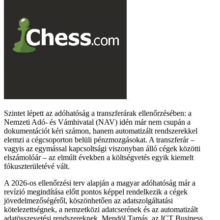
Szintet lépett az adóhatóság a transzferárak ellenőrzésében: a
Nemzeti Adó- és Vámhivatal (NAV) idén már nem csupán a
dokumentációt kéri számon, hanem automatizált rendszerekkel
elemzi a cégcsoporton belüli pénzmozgásokat. A transzferár –
vagyis az egymással kapcsoltsági viszonyban álló cégek közötti
elszámolóár – az elmúlt években a költségvetés egyik kiemelt
fókuszterületévé vált.
A 2026-os ellenőrzési terv alapján a magyar adóhatóság már a
revízió megindítása előtt pontos képpel rendelkezik a cégek
jövedelmezőségéről, köszönhetően az adatszolgáltatási
kötelezettségnek, a nemzetközi adatcserének és az automatizált
adatösszevetési rendszereknek. Mendöl Tamás, az ICT Business