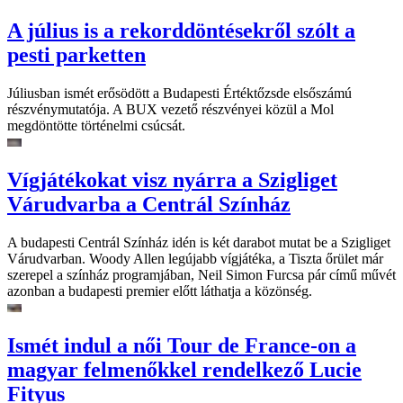
A július is a rekorddöntésekről szólt a
pesti parketten
Júliusban ismét erősödött a Budapesti Értéktőzsde elsőszámú
részvénymutatója. A BUX vezető részvényei közül a Mol
megdöntötte történelmi csúcsát.
Vígjátékokat visz nyárra a Szigliget
Várudvarba a Centrál Színház
A budapesti Centrál Színház idén is két darabot mutat be a Szigliget
Várudvarban. Woody Allen legújabb vígjátéka, a Tiszta őrület már
szerepel a színház programjában, Neil Simon Furcsa pár című művét
azonban a budapesti premier előtt láthatja a közönség.
Ismét indul a női Tour de France-on a
magyar felmenőkkel rendelkező Lucie
Fityus