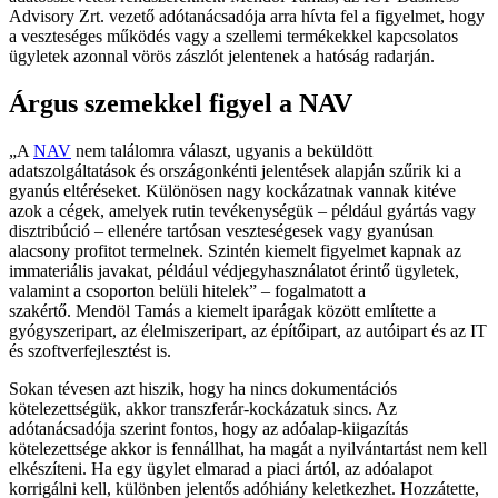
Advisory Zrt. vezető adótanácsadója arra hívta fel a figyelmet, hogy
a veszteséges működés vagy a szellemi termékekkel kapcsolatos
ügyletek azonnal vörös zászlót jelentenek a hatóság radarján.
Árgus szemekkel figyel a NAV
A
NAV
nem találomra választ, ugyanis a beküldött
adatszolgáltatások és országonkénti jelentések alapján szűrik ki a
gyanús eltéréseket. Különösen nagy kockázatnak vannak kitéve
azok a cégek, amelyek rutin tevékenységük – például gyártás vagy
disztribúció – ellenére tartósan veszteségesek vagy gyanúsan
alacsony profitot termelnek. Szintén kiemelt figyelmet kapnak az
immateriális javakat, például védjegyhasználatot érintő ügyletek,
valamint a csoporton belüli hitelek
– fogalmatott a
szakértő. Mendöl Tamás a kiemelt iparágak között említette a
gyógyszeripart, az élelmiszeripart, az építőipart, az autóipart és az IT
és szoftverfejlesztést is.
Sokan tévesen azt hiszik, hogy ha nincs dokumentációs
kötelezettségük, akkor transzferár-kockázatuk sincs. Az
adótanácsadója szerint fontos, hogy az adóalap-kiigazítás
kötelezettsége akkor is fennállhat, ha magát a nyilvántartást nem kell
elkészíteni. Ha egy ügylet elmarad a piaci ártól, az adóalapot
korrigálni kell, különben jelentős adóhiány keletkezhet. Hozzátette,