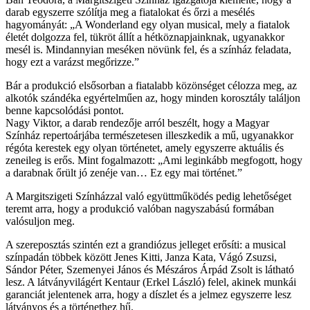
darab egyszerre szólítja meg a fiatalokat és őrzi a mesélés
hagyományát:
A Wonderland egy olyan musical, mely a fiatalok
életét dolgozza fel, tükröt állít a hétköznapjainknak, ugyanakkor
mesél is. Mindannyian meséken növünk fel, és a színház feladata,
hogy ezt a varázst megőrizze.
Bár a produkció elsősorban a fiatalabb közönséget célozza meg, az
alkotók szándéka egyértelműen az, hogy minden korosztály találjon
benne kapcsolódási pontot.
Nagy Viktor, a darab rendezője arról beszélt, hogy a Magyar
Színház repertoárjába természetesen illeszkedik a mű, ugyanakkor
régóta kerestek egy olyan történetet, amely egyszerre aktuális és
zeneileg is erős. Mint fogalmazott:
Ami leginkább megfogott, hogy
a darabnak őrült jó zenéje van… Ez egy mai történet.
A Margitszigeti Színházzal való együttműködés pedig lehetőséget
teremt arra, hogy a produkció valóban nagyszabású formában
valósuljon meg.
A szereposztás szintén ezt a grandiózus jelleget erősíti: a musical
színpadán többek között Jenes Kitti, Janza Kata, Vágó Zsuzsi,
Sándor Péter, Szemenyei János és Mészáros Árpád Zsolt is látható
lesz. A látványvilágért Kentaur (Erkel László) felel, akinek munkái
garanciát jelentenek arra, hogy a díszlet és a jelmez egyszerre lesz
látványos és a történethez hű.