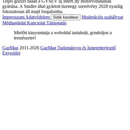
Teljes gőzzel halad a GYSEV új InterCity motorvonatainak
gyártása. A Stadler által gyártott tizenegy szerelvény 2028 nyaráig
fokozatosan áll majd forgalomba.
Impresszum
Adatvédelem
Moderációs szabályzat
Sütik kezelése
Médiaajánlat
Kapcsolat
Támogatás
Mielőtt kinyomtatja a weboldal tartalmát, gondoljon a
természetre!
GazMag
2011-2026
GazMag Tudományos és Ismeretterjesztő
Egyesület