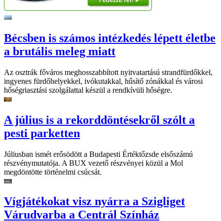
Bécsben is számos intézkedés lépett életbe
a brutális meleg miatt
Az osztrák főváros meghosszabbított nyitvatartású strandfürdőkkel,
ingyenes fürdőhelyekkel, ivókutakkal, hűsítő zónákkal és városi
hőségriasztási szolgálattal készül a rendkívüli hőségre.
A július is a rekorddöntésekről szólt a
pesti parketten
Júliusban ismét erősödött a Budapesti Értéktőzsde elsőszámú
részvénymutatója. A BUX vezető részvényei közül a Mol
megdöntötte történelmi csúcsát.
Vígjátékokat visz nyárra a Szigliget
Várudvarba a Centrál Színház