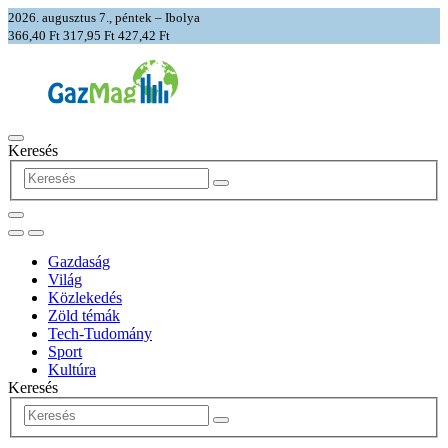
2026. augusztus 7., péntek – Ibolya
366,40 Ft
317,95 Ft
427,42 Ft
Keresés
Gazdaság
Világ
Közlekedés
Zöld témák
Tech-Tudomány
Sport
Kultúra
Keresés