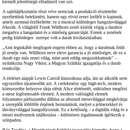
kiemelt jelentőségű előadásról van szó.
A sajtótájékoztatón részt véve nemcsak a produkció részleteibe
nyerhettünk betekintést, hanem egy rövid zenei ízelítőt is kaptunk,
amely azonnal érzékeltette: ez a musical különleges hangzásvilággal
érkezik. A világhírű Frank Wildhorn zenéi kísérik végig a darabot
megadva a hangulatot és a minőség garanciáját. Ennek a zenének
pedig különleges szerepe volt a darab kiválasztásában.
Ami leginkább megfogott engem ebben az, hogy a darabnak őrült
jó zenéje van. Wildhorn neve eleve garancia a jó minőségre, de ez a
darab egy más zenei világ, mint amit eddig megszokhattunk
–
nyilatkozta Nagy Viktor, a Magyar Színház igazgatója és a darab
rendezője.
A történet alapját Lewis Carroll klasszikusa adja, ám az alkotók nem
egyszerűen újramesélik azt. A cselekmény egy high-tech, modern
környezetbe helyezve tárja elénk Alice történetét, miközben megőrzi
a mese legfontosabb elemeit. A modern valósághű elemek
folyamatos párhuzamba állítása az abszurd mesevilággal megkívánja
a szereplők többféle énjének bemutatását, melyet a jelmezekkel és
látványvilággal hangsúlyoznak. Ez a kettősség – a digitális világ és a
mesei motívumok találkozása – különösen izgalmasnak ígérkezik a
színpadon.
Bán Teodóra, a Margitszigeti Színház igazgatója kiemelte, hogy a