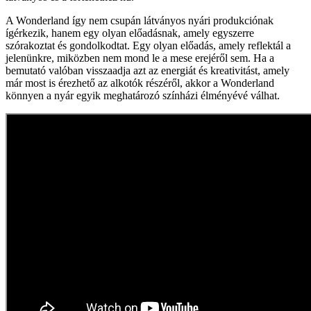
A Wonderland így nem csupán látványos nyári produkciónak
ígérkezik, hanem egy olyan előadásnak, amely egyszerre
szórakoztat és gondolkodtat. Egy olyan előadás, amely reflektál a
jelenünkre, miközben nem mond le a mese erejéről sem. Ha a
bemutató valóban visszaadja azt az energiát és kreativitást, amely
már most is érezhető az alkotók részéről, akkor a Wonderland
könnyen a nyár egyik meghatározó színházi élményévé válhat.