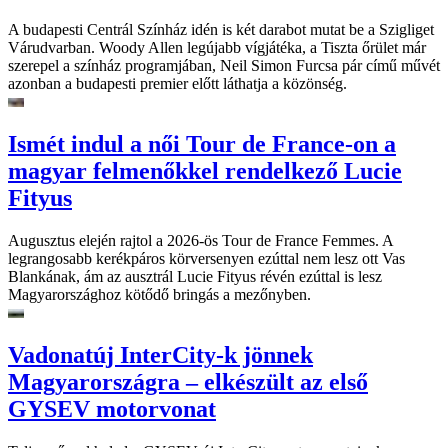
A budapesti Centrál Színház idén is két darabot mutat be a Szigliget
Várudvarban. Woody Allen legújabb vígjátéka, a Tiszta őrület már
szerepel a színház programjában, Neil Simon Furcsa pár című művét
azonban a budapesti premier előtt láthatja a közönség.
Ismét indul a női Tour de France-on a
magyar felmenőkkel rendelkező Lucie
Fityus
Augusztus elején rajtol a 2026-ös Tour de France Femmes. A
legrangosabb kerékpáros körversenyen ezúttal nem lesz ott Vas
Blankának, ám az ausztrál Lucie Fityus révén ezúttal is lesz
Magyarországhoz kötődő bringás a mezőnyben.
Vadonatúj InterCity-k jönnek
Magyarországra – elkészült az első
GYSEV motorvonat