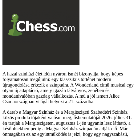
A hazai színházi élet idén nyáron ismét bizonyítja, hogy képes
folyamatosan megújulni: egy klasszikus történet modern
újragondolása érkezik a színpadra. A Wonderland című musical egy
olyan új adaptáció, amely igazán látványos, zenében és
mondanivalóban gazdag vállalkozás. A mű a jól ismert Alice
Csodaországban világát helyezi a 21. századba.
A darab a Magyar Színház és a Margitszigeti Szabadtéri Színház
közös produkciójaként valósul meg, ősbemutatóját 2026. július 31-
én tartják a Margitszigeten, augusztus 1-jén ugyanitt lesz látható, a
későbbiekben pedig a Magyar Színház színpadán adják elő. Már
önmagában ez az együttműködés is jelzi, hogy egy nagyszabású,