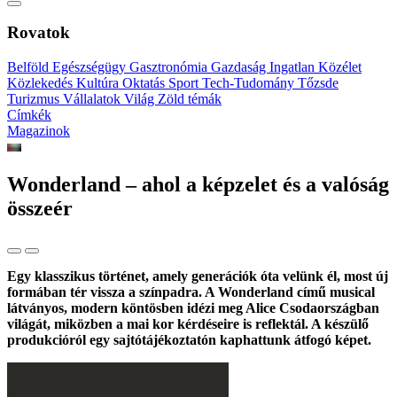
Rovatok
Belföld
Egészségügy
Gasztronómia
Gazdaság
Ingatlan
Közélet
Közlekedés
Kultúra
Oktatás
Sport
Tech-Tudomány
Tőzsde
Turizmus
Vállalatok
Világ
Zöld témák
Címkék
Magazinok
Wonderland – ahol a képzelet és a valóság
összeér
Egy klasszikus történet, amely generációk óta velünk él, most új
formában tér vissza a színpadra. A Wonderland című musical
látványos, modern köntösben idézi meg Alice Csodaországban
világát, miközben a mai kor kérdéseire is reflektál. A készülő
produkcióról egy sajtótájékoztatón kaphattunk átfogó képet.