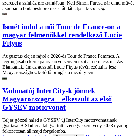
szerepel a színház programjában, Neil Simon Furcsa pár című művét
azonban a budapesti premier előtt láthatja a közönség.
Ismét indul a női Tour de France-on a
magyar felmenőkkel rendelkező Lucie
Fityus
Augusztus elején rajtol a 2026-ös Tour de France Femmes. A
legrangosabb kerékpáros körversenyen ezúttal nem lesz ott Vas
Blankának, ám az ausztrál Lucie Fityus révén ezúttal is lesz
Magyarországhoz kötődő bringás a mezőnyben.
Vadonatúj InterCity-k jönnek
Magyarországra – elkészült az első
GYSEV motorvonat
Teljes gőzzel halad a GYSEV új InterCity motorvonatainak
gyártása. A Stadler által gyártott tizenegy szerelvény 2028 nyaráig
fokozatosan áll majd forgalomba.