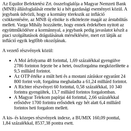
Az Equilor Befektetési Zrt. összefoglalója a Magyar Nemzeti Bank
(MNB) állásfoglalását emelte ki a hét gazdasági eseményei közül. A
jegybank üdvözli, hogy a kormány törekszik az infláció
csökkentésére, az MNB új elnöke is elkötelezte magát az árstabilitás
mellett. Varga Mihály hozzátette, hogy ennek érdekében nyitott az
együttműködésre a kormánnyal, a jegybank pedig javaslatot készít a
piaci szolgáltatások drágulásának mérséklésére, mert ezt látják az
infláció egyik legfőbb okozójának.
A vezető részvények közül:
A Mol árfolyama 48 forinttal, 1,69 százalékkal gyengülve
2786 forinton fejezte be a hetet, összforgalma megközelítette a
9,5 milliárd forintot.
Az OTP értéke a múlt heti és a mostani záráskor egyaránt 24
800 forint volt, forgalma meghaladta a 61,24 milliárd forintot.
A Richter részvényei 60 forinttal, 0,58 százalékkal, 10 340
forintra gyengültek, 13,7 milliárd forintos forgalomban.
A Magyar Telekom papírjai 44 forinttal, 2,66 százalékkal
erősödve 1700 forintra erősödtek egy hét alatt 6,4 milliárd
forintos heti forgalom mellett.
A kis- és közepes részvények indexe, a BUMIX 160,09 ponttal,
1,84 százalékkal, 8537,38 pontra esett.