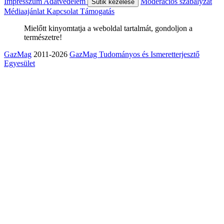
Impresszum
Adatvédelem
Moderációs szabályzat
Sütik kezelése
Médiaajánlat
Kapcsolat
Támogatás
Mielőtt kinyomtatja a weboldal tartalmát, gondoljon a
természetre!
GazMag
2011-2026
GazMag Tudományos és Ismeretterjesztő
Egyesület