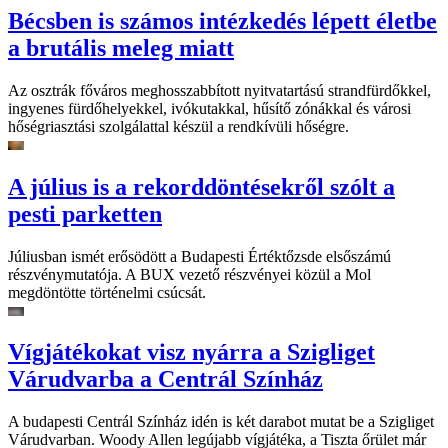
Bécsben is számos intézkedés lépett életbe
a brutális meleg miatt
Az osztrák főváros meghosszabbított nyitvatartású strandfürdőkkel,
ingyenes fürdőhelyekkel, ivókutakkal, hűsítő zónákkal és városi
hőségriasztási szolgálattal készül a rendkívüli hőségre.
A július is a rekorddöntésekről szólt a
pesti parketten
Júliusban ismét erősödött a Budapesti Értéktőzsde elsőszámú
részvénymutatója. A BUX vezető részvényei közül a Mol
megdöntötte történelmi csúcsát.
Vígjátékokat visz nyárra a Szigliget
Várudvarba a Centrál Színház
A budapesti Centrál Színház idén is két darabot mutat be a Szigliget
Várudvarban. Woody Allen legújabb vígjátéka, a Tiszta őrület már