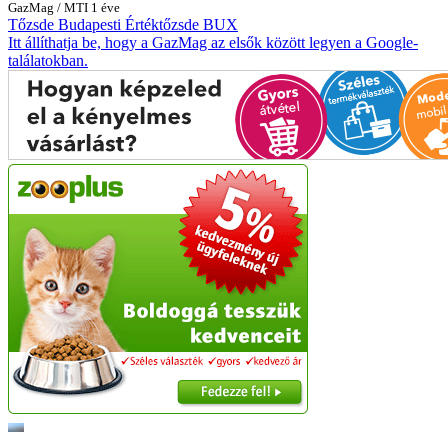
GazMag
/
MTI
1 éve
Tőzsde
Budapesti Értéktőzsde
BUX
Itt állíthatja be, hogy a GazMag az elsők között legyen a Google-
találatokban.