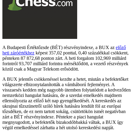
A Budapesti Értéktőzsde (BÉT) részvényindexe, a BUX az
előző
heti záróértékhez
képest 357,02 ponttal, 0,40 százalékkal csökkent,
pénteken 87 872,68 ponton zárt. A heti forgalom 102,969 milliárd
forintról 93,707 milliárd forintra mérséklődött, a vezető részvények
közül csak a Magyar Telekom erősödött.
A BUX jelentős csökkenéssel kezdte a hetet, miután a befektetőket
világszerte elbizonytalanították a vámháború fejleményei. A
visszaesés kedden még nagyobb ütemben folytatódott a kedvezőtlen
nemzetközi hangulat hatására, de a szerdai emelkedés majdnem
ellensúlyozta az előző két nap gyengélkedését. A kereskedés az
ukrajnai tűzszünetről szóló hírek hatására lendült föl az európai
tőzsdéken, de ez nem tartott sokáig, csütörtökön ismét negatívban
zárt a BÉT részvényindexe. Péntekre a piaci hangulat
megnyugodott, a befektetők bizakodóbbakká váltak, a BUX így
végül emelkedéssel zárhatta a hét utolsó kereskedési napját.