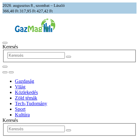
2026. augusztus 8., szombat – László
366,40 Ft
317,95 Ft
427,42 Ft
Keresés
Gazdaság
Világ
Közlekedés
Zöld témák
Tech-Tudomány
Sport
Kultúra
Keresés