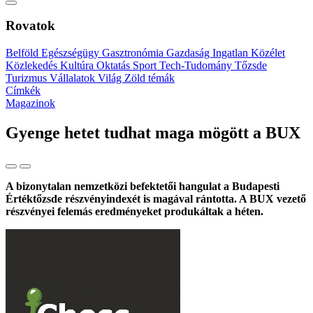
Rovatok
Belföld
Egészségügy
Gasztronómia
Gazdaság
Ingatlan
Közélet
Közlekedés
Kultúra
Oktatás
Sport
Tech-Tudomány
Tőzsde
Turizmus
Vállalatok
Világ
Zöld témák
Címkék
Magazinok
Gyenge hetet tudhat maga mögött a BUX
A bizonytalan nemzetközi befektetői hangulat a Budapesti
Értéktőzsde részvényindexét is magával rántotta. A BUX vezető
részvényei felemás eredményeket produkáltak a héten.