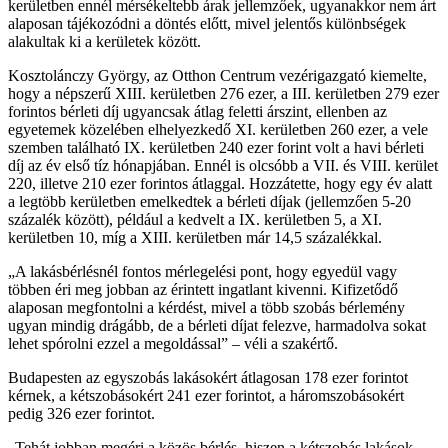
kerületben ennél mérsékeltebb árak jellemzőek, ugyanakkor nem árt
alaposan tájékozódni a döntés előtt, mivel jelentős különbségek
alakultak ki a kerületek között.
Kosztolánczy György, az Otthon Centrum vezérigazgató kiemelte,
hogy a népszerű XIII. kerületben 276 ezer, a III. kerületben 279 ezer
forintos bérleti díj ugyancsak átlag feletti árszint, ellenben az
egyetemek közelében elhelyezkedő XI. kerületben 260 ezer, a vele
szemben található IX. kerületben 240 ezer forint volt a havi bérleti
díj az év első tíz hónapjában. Ennél is olcsóbb a VII. és VIII. kerület
220, illetve 210 ezer forintos átlaggal. Hozzátette, hogy egy év alatt
a legtöbb kerületben emelkedtek a bérleti díjak (jellemzően 5-20
százalék között), például a kedvelt a IX. kerületben 5, a XI.
kerületben 10, míg a XIII. kerületben már 14,5 százalékkal.
A lakásbérlésnél fontos mérlegelési pont, hogy egyedül vagy
többen éri meg jobban az érintett ingatlant kivenni. Kifizetődő
alaposan megfontolni a kérdést, mivel a több szobás bérlemény
ugyan mindig drágább, de a bérleti díjat felezve, harmadolva sokat
lehet spórolni ezzel a megoldással
– véli a szakértő.
Budapesten az egyszobás lakásokért átlagosan 178 ezer forintot
kérnek, a kétszobásokért 241 ezer forintot, a háromszobásokért
pedig 326 ezer forintot.
Tehát jobban megéri a közös bérlés, hiszen a kétszobás lakások