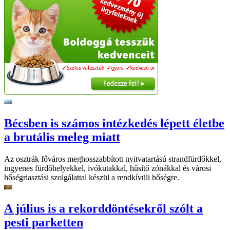
Bécsben is számos intézkedés lépett életbe
a brutális meleg miatt
Az osztrák főváros meghosszabbított nyitvatartású strandfürdőkkel,
ingyenes fürdőhelyekkel, ivókutakkal, hűsítő zónákkal és városi
hőségriasztási szolgálattal készül a rendkívüli hőségre.
A július is a rekorddöntésekről szólt a
pesti parketten