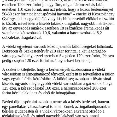
esetében 120 ezer forint jut egy főre, míg a háromszobás lakás
esetében 110 ezer forint, ami azt jelenti, hogy a közös bérleménnyel
50-60 ezer forintot lehet spórolni havonta
– emelte ki Kosztolánczy
György, aki az egyedül élő vagy kisebb keresetből élőkkel rossz hírt
is közölt, mivel idén a kisebb lakások drágultak nagyobb mértékben,
így az egyszobás lakások esetében 18 százalékos áremelkedés áll
szemben a két szobások 10,6, valamint a háromszobások 6,2
százalékos drágulásával.
A vidéki egyetemi városok között jelentős különbségeket láthatunk.
Debrecen és Székesfehérvár 210 ezer forinttal a két legdrágább
vármegyeszékhely, ezzel szemben Szegeden 170 ezer forint, Pécsen
pedig csupán 120 ezer forint az átlagos havi bérleti díj.
A szakértő kifejtette, hogy a bérlemények szobaszáma a vidéki
városokban is ármeghatározó tényező, ezért itt is felvetődhet a külön
vagy együtt bérlés kérdésköre. A különbség azonban a fővárosinál
kisebb, ugyanis a legnagyobb vidéki városokban a garzonok átlaga
125 ezer, a két szobásoké 160 ezer, a háromszobásoké 200 ezer
forint körül alakult az év első tíz hónapjában.
Bérleti díjon spórolni azonban nemcsak a közös bérléssel, hanem
egy panellakás választásával is lehet. Ennek az ingatlantípusnak a
bérlése Budapesten és a vidéki városokban egyaránt olcsóbb a
téglalakásokénál, és minél nagyobb lakásról van szó, annál