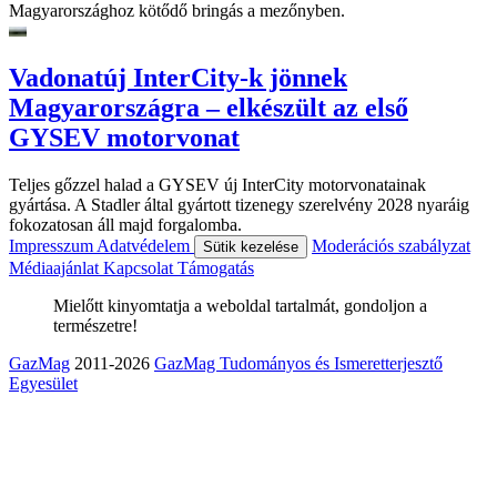
Magyarországhoz kötődő bringás a mezőnyben.
Vadonatúj InterCity-k jönnek
Magyarországra – elkészült az első
GYSEV motorvonat
Teljes gőzzel halad a GYSEV új InterCity motorvonatainak
gyártása. A Stadler által gyártott tizenegy szerelvény 2028 nyaráig
fokozatosan áll majd forgalomba.
Impresszum
Adatvédelem
Moderációs szabályzat
Sütik kezelése
Médiaajánlat
Kapcsolat
Támogatás
Mielőtt kinyomtatja a weboldal tartalmát, gondoljon a
természetre!
GazMag
2011-2026
GazMag Tudományos és Ismeretterjesztő
Egyesület