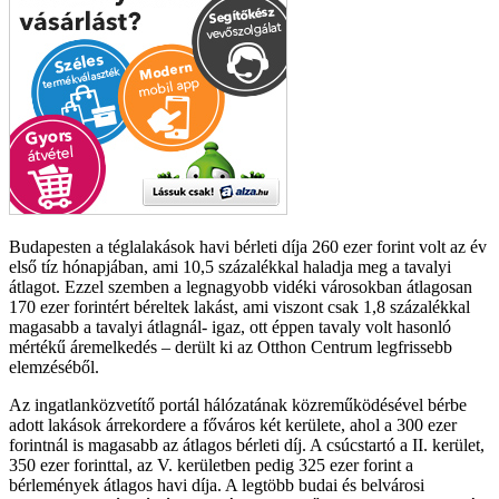
Budapesten a téglalakások havi bérleti díja 260 ezer forint volt az év
első tíz hónapjában, ami 10,5 százalékkal haladja meg a tavalyi
átlagot. Ezzel szemben a legnagyobb vidéki városokban átlagosan
170 ezer forintért béreltek lakást, ami viszont csak 1,8 százalékkal
magasabb a tavalyi átlagnál- igaz, ott éppen tavaly volt hasonló
mértékű áremelkedés – derült ki az Otthon Centrum legfrissebb
elemzéséből.
Az ingatlanközvetítő portál hálózatának közreműködésével bérbe
adott lakások árrekordere a főváros két kerülete, ahol a 300 ezer
forintnál is magasabb az átlagos bérleti díj. A csúcstartó a II. kerület,
350 ezer forinttal, az V. kerületben pedig 325 ezer forint a
bérlemények átlagos havi díja. A legtöbb budai és belvárosi