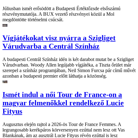
Júliusban ismét erősödött a Budapesti Értéktőzsde elsőszámú
részvénymutatója. A BUX vezető részvényei közül a Mol
megdöntötte történelmi csúcsát.
Vígjátékokat visz nyárra a Szigliget
Várudvarba a Centrál Színház
A budapesti Centrál Színház idén is két darabot mutat be a Szigliget
Várudvarban. Woody Allen legújabb vígjátéka, a Tiszta őrület már
szerepel a színház programjában, Neil Simon Furcsa pár című művét
azonban a budapesti premier előtt láthatja a közönség.
Ismét indul a női Tour de France-on a
magyar felmenőkkel rendelkező Lucie
Fityus
Augusztus elején rajtol a 2026-ös Tour de France Femmes. A
legrangosabb kerékpáros körversenyen ezúttal nem lesz ott Vas
Blankának, ám az ausztrál Lucie Fityus révén ezúttal is lesz