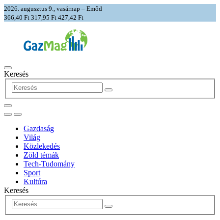
2026. augusztus 9., vasárnap – Emőd
366,40 Ft
317,95 Ft
427,42 Ft
Keresés
Gazdaság
Világ
Közlekedés
Zöld témák
Tech-Tudomány
Sport
Kultúra
Keresés