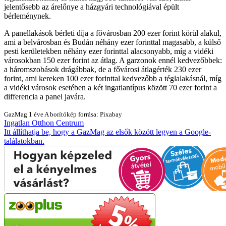
jelentősebb az árelőnye a házgyári technológiával épült
bérleménynek.
A panellakások bérleti díja a fővárosban 200 ezer forint körül alakul,
ami a belvárosban és Budán néhány ezer forinttal magasabb, a külső
pesti kerületekben néhány ezer forinttal alacsonyabb, míg a vidéki
városokban 150 ezer forint az átlag. A garzonok ennél kedvezőbbek:
a háromszobások drágábbak, de a fővárosi átlagérték 230 ezer
forint, ami kereken 100 ezer forinttal kedvezőbb a téglalakásnál, míg
a vidéki városok esetében a két ingatlantípus között 70 ezer forint a
differencia a panel javára.
GazMag
1 éve
A borítókép forrása: Pixabay
Ingatlan
Otthon Centrum
Itt állíthatja be, hogy a GazMag az elsők között legyen a Google-
találatokban.