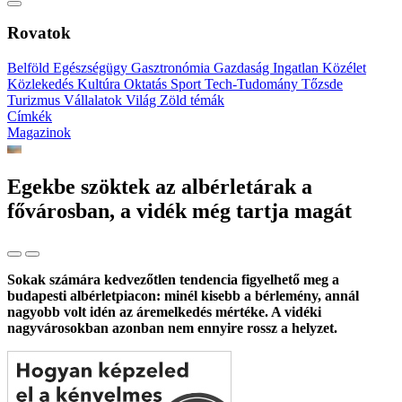
Rovatok
Belföld
Egészségügy
Gasztronómia
Gazdaság
Ingatlan
Közélet
Közlekedés
Kultúra
Oktatás
Sport
Tech-Tudomány
Tőzsde
Turizmus
Vállalatok
Világ
Zöld témák
Címkék
Magazinok
Egekbe szöktek az albérletárak a
fővárosban, a vidék még tartja magát
Sokak számára kedvezőtlen tendencia figyelhető meg a
budapesti albérletpiacon: minél kisebb a bérlemény, annál
nagyobb volt idén az áremelkedés mértéke. A vidéki
nagyvárosokban azonban nem ennyire rossz a helyzet.