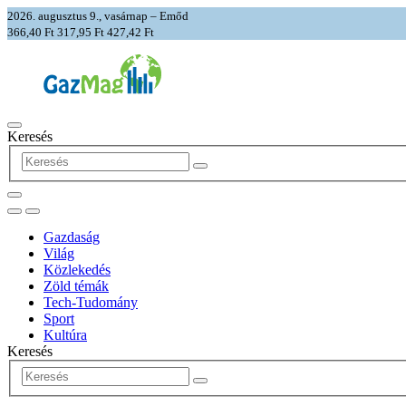
2026. augusztus 9., vasárnap – Emőd
366,40 Ft
317,95 Ft
427,42 Ft
Keresés
Gazdaság
Világ
Közlekedés
Zöld témák
Tech-Tudomány
Sport
Kultúra
Keresés