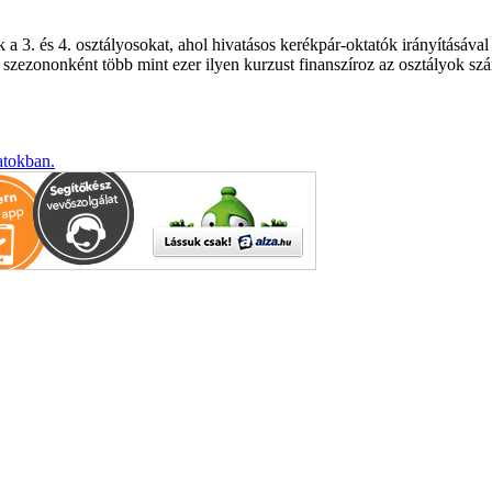
k a 3. és 4. osztályosokat, ahol hivatásos kerékpár-oktatók irányításáv
s szezononként több mint ezer ilyen kurzust finanszíroz az osztályok sz
atokban.