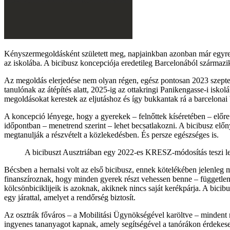
Kényszermegoldásként született meg, napjainkban azonban már egyre 
az iskolába. A bicibusz koncepciója eredetileg Barcelonából származ
Az megoldás elerjedése nem olyan régen, egész pontosan 2023 szeptem
tanulónak az átépítés alatt, 2025-ig az ottakringi Panikengasse-i iskol
megoldásokat kerestek az eljutáshoz és így bukkantak rá a barcelonai
A koncepció lényege, hogy a gyerekek – felnőttek kíséretében – előre
időpontban – menetrend szerint – lehet becsatlakozni. A bicibusz el
megtanulják a részvételt a közlekedésben. És persze egészséges is.
A bicibuszt Ausztriában egy 2022-es KRESZ-módosítás teszi leh
Bécsben a hernalsi volt az első bicibusz, ennek kötelékében jelenleg 
finanszíroznak, hogy minden gyerek részt vehessen benne – függetlenül
kölcsönbiciklijeik is azoknak, akiknek nincs saját kerékpárja. A bicib
egy járattal, amelyet a rendőrség biztosít.
Az osztrák főváros – a Mobilitási Ügynökségével karöltve – mindent
ingyenes tananyagot kapnak, amely segítségével a tanórákon érdekese