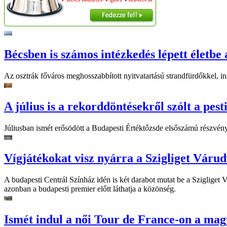
Bécsben is számos intézkedés lépett életbe 
Az osztrák főváros meghosszabbított nyitvatartású strandfürdőkkel, ing
A július is a rekorddöntésekről szólt a pest
Júliusban ismét erősödött a Budapesti Értéktőzsde elsőszámú részvén
Vígjátékokat visz nyárra a Szigliget Váru
A budapesti Centrál Színház idén is két darabot mutat be a Szigliget
azonban a budapesti premier előtt láthatja a közönség.
Ismét indul a női Tour de France-on a mag