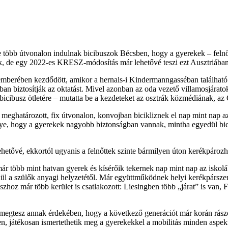
több útvonalon indulnak bicibuszok Bécsben, hogy a gyerekek – felnő
ik, de egy 2022-es KRESZ-módosítás már lehetővé teszi ezt Ausztriában
berében kezdődött, amikor a hernals-i Kindermanngasséban található á
ában biztosítják az oktatást. Mivel azonban az oda vezető villamosjáratok
 bicibusz ötletére – mutatta be a kezdeteket az osztrák közmédiának, a
 meghatározott, fix útvonalon, konvojban bicikliznek el nap mint nap a
őnye, hogy a gyerekek nagyobb biztonságban vannak, mintha egyedül bi
etővé, ekkortól ugyanis a felnőttek szinte bármilyen úton kerékpározh
már több mint hatvan gyerek és kísérőik tekernek nap mint nap az iskol
 a szülők anyagi helyzetétől. Már együttműködnek helyi kerékpárszerviz
uszhoz már több kerület is csatlakozott: Liesingben több „járat” is van
 megtesz annak érdekében, hogy a következő generációt már korán rász
n, játékosan ismertethetik meg a gyerekekkel a mobilitás minden aspek