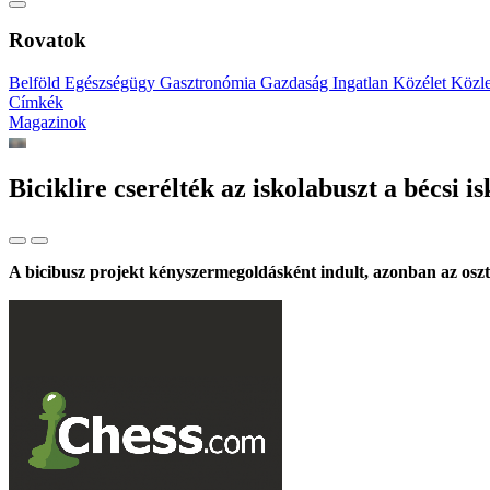
Rovatok
Belföld
Egészségügy
Gasztronómia
Gazdaság
Ingatlan
Közélet
Közl
Címkék
Magazinok
Biciklire cserélték az iskolabuszt a bécsi i
A bicibusz projekt kényszermegoldásként indult, azonban az os