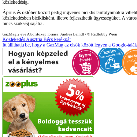
közlekedésig.
Április és október között pedig ingyenes biciklis tanfolyamokra viheti
közlekedésben biciklisként, illetve fejleszthetik ügyességüket. A váro
nincs szükség sajátra.
GazMag
2 éve
A borítókép forrása: Andrea Leindl / © Radlobby Wien
Közlekedés
Ausztria
Bécs
kerékpár
Itt állíthatja be, hogy a GazMag az elsők között legyen a Google-talál