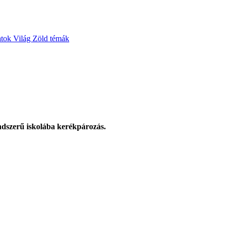
atok
Világ
Zöld témák
ndszerű iskolába kerékpározás.