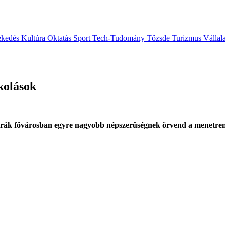
ekedés
Kultúra
Oktatás
Sport
Tech-Tudomány
Tőzsde
Turizmus
Vállal
skolások
ztrák fővárosban egyre nagyobb népszerűségnek örvend a menetre