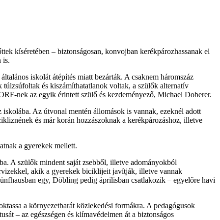
ttek kíséretében – biztonságosan, konvojban kerékpározhassanak el
 is.
ltalános iskolát átépítés miatt bezárták. A csaknem háromszáz
 túlzsúfoltak és kiszámíthatatlanok voltak, a szülők alternatív
z ORF-nek az egyik érintett szülő és kezdeményező, Michael Doberer.
z iskolába. Az útvonal mentén állomások is vannak, ezeknél adott
cikliznének és már korán hozzászoknak a kerékpározáshoz, illetve
atnak a gyerekek mellett.
ába. A szülők mindent saját zsebből, illetve adományokból
ekkel, akik a gyerekek biciklijeit javítják, illetve vannak
, Fünfhausban egy, Döbling pedig áprilisban csatlakozik – egyelőre havi
oktassa a környezetbarát közlekedési formákra. A pedagógusok
tusát – az egészségen és klímavédelmen át a biztonságos