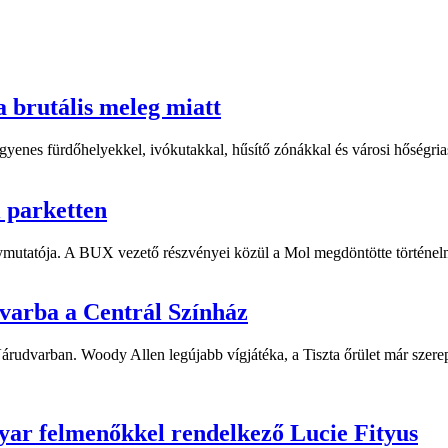
a brutális meleg miatt
yenes fürdőhelyekkel, ivókutakkal, hűsítő zónákkal és városi hőségriasz
i parketten
ymutatója. A BUX vezető részvényei közül a Mol megdöntötte történelm
dvarba a Centrál Színház
 Várudvarban. Woody Allen legújabb vígjátéka, a Tiszta őrület már sze
yar felmenőkkel rendelkező Lucie Fityus