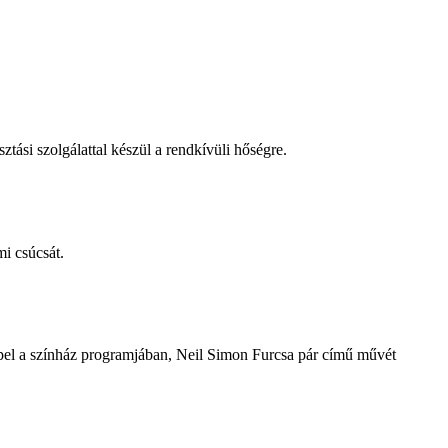
tási szolgálattal készül a rendkívüli hőségre.
i csúcsát.
repel a színház programjában, Neil Simon Furcsa pár című művét