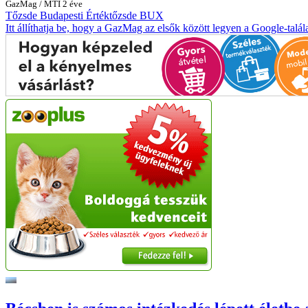
GazMag
/
MTI
2 éve
Tőzsde
Budapesti Értéktőzsde
BUX
Itt állíthatja be, hogy a GazMag az elsők között legyen a Google-talál