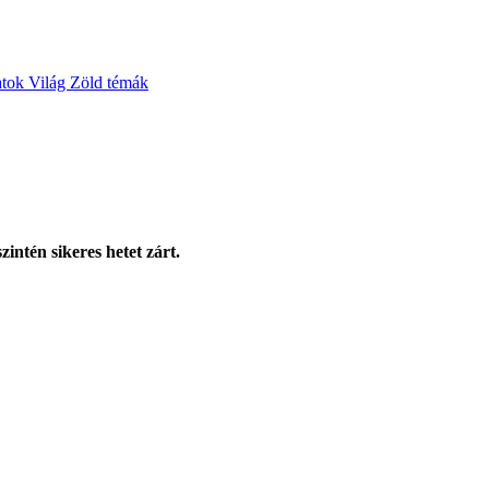
atok
Világ
Zöld témák
intén sikeres hetet zárt.