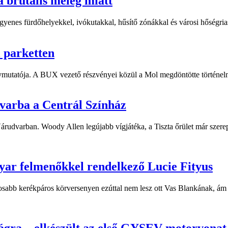
a brutális meleg miatt
yenes fürdőhelyekkel, ivókutakkal, hűsítő zónákkal és városi hőségriasz
i parketten
ymutatója. A BUX vezető részvényei közül a Mol megdöntötte történelm
dvarba a Centrál Színház
 Várudvarban. Woody Allen legújabb vígjátéka, a Tiszta őrület már sze
yar felmenőkkel rendelkező Lucie Fityus
sabb kerékpáros körversenyen ezúttal nem lesz ott Vas Blankának, ám a