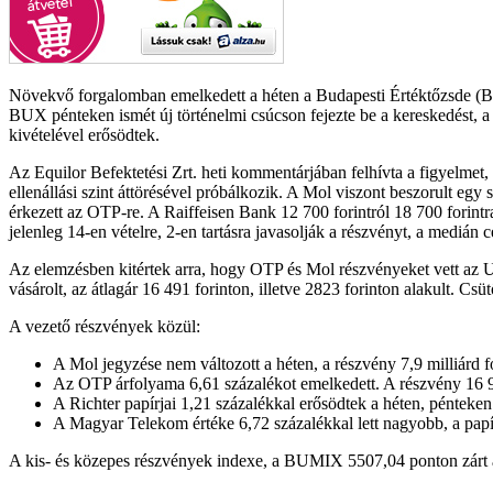
Növekvő forgalomban emelkedett a héten a Budapesti Értéktőzsde (B
BUX pénteken ismét új történelmi csúcson fejezte be a kereskedést, a h
kivételével erősödtek.
Az Equilor Befektetési Zrt. heti kommentárjában felhívta a figyelmet,
ellenállási szint áttörésével próbálkozik. A Mol viszont beszorult eg
érkezett az OTP-re. A Raiffeisen Bank 12 700 forintról 18 700 forint
jelenleg 14-en vételre, 2-en tartásra javasolják a részvényt, a medi
Az elemzésben kitértek arra, hogy OTP és Mol részvényeket vett az 
vásárolt, az átlagár 16 491 forinton, illetve 2823 forinton alakult. Cs
A vezető részvények közül:
A Mol jegyzése nem változott a héten, a részvény 7,9 milliárd fo
Az OTP árfolyama 6,61 százalékot emelkedett. A részvény 16 930 
A Richter papírjai 1,21 százalékkal erősödtek a héten, pénteken 
A Magyar Telekom értéke 6,72 százalékkal lett nagyobb, a papír 
A kis- és közepes részvények indexe, a BUMIX 5507,04 ponton zárt a 