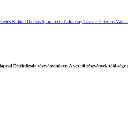
ekedés
Kultúra
Oktatás
Sport
Tech-Tudomány
Tőzsde
Turizmus
Vállal
dapesti Értéktőzsde részvényindexe. A vezető részvények többsége sz