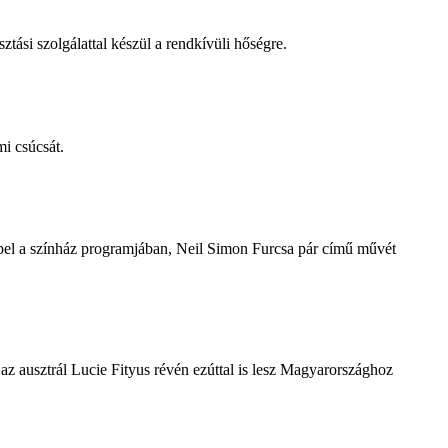
tási szolgálattal készül a rendkívüli hőségre.
i csúcsát.
repel a színház programjában, Neil Simon Furcsa pár című művét
z ausztrál Lucie Fityus révén ezúttal is lesz Magyarországhoz