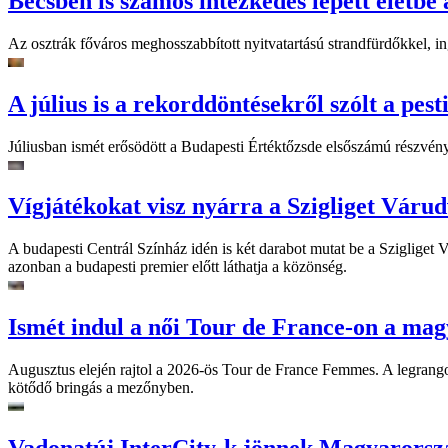
Bécsben is számos intézkedés lépett életbe 
Az osztrák főváros meghosszabbított nyitvatartású strandfürdőkkel, ing
A július is a rekorddöntésekről szólt a pest
Júliusban ismét erősödött a Budapesti Értéktőzsde elsőszámú részvén
Vígjátékokat visz nyárra a Szigliget Váru
A budapesti Centrál Színház idén is két darabot mutat be a Szigliget
azonban a budapesti premier előtt láthatja a közönség.
Ismét indul a női Tour de France-on a mag
Augusztus elején rajtol a 2026-ös Tour de France Femmes. A legrango
kötődő bringás a mezőnyben.