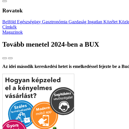
Rovatok
Belföld
Egészségügy
Gasztronómia
Gazdaság
Ingatlan
Közélet
Közl
Címkék
Magazinok
Tovább menetel 2024-ben a BUX
Az idei második kereskedési hetet is emelkedéssel fejezte be a Bu