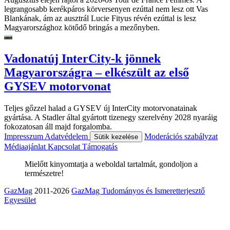
legrangosabb kerékpáros körversenyen ezúttal nem lesz ott Vas
Blankának, ám az ausztrál Lucie Fityus révén ezúttal is lesz
Magyarországhoz kötődő bringás a mezőnyben.
Vadonatúj InterCity-k jönnek
Magyarországra – elkészült az első
GYSEV motorvonat
Teljes gőzzel halad a GYSEV új InterCity motorvonatainak
gyártása. A Stadler által gyártott tizenegy szerelvény 2028 nyaráig
fokozatosan áll majd forgalomba.
Impresszum
Adatvédelem
Moderációs szabályzat
Sütik kezelése
Médiaajánlat
Kapcsolat
Támogatás
Mielőtt kinyomtatja a weboldal tartalmát, gondoljon a
természetre!
GazMag
2011-2026
GazMag Tudományos és Ismeretterjesztő
Egyesület