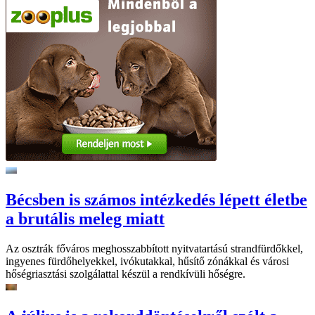
Bécsben is számos intézkedés lépett életbe
a brutális meleg miatt
Az osztrák főváros meghosszabbított nyitvatartású strandfürdőkkel,
ingyenes fürdőhelyekkel, ivókutakkal, hűsítő zónákkal és városi
hőségriasztási szolgálattal készül a rendkívüli hőségre.