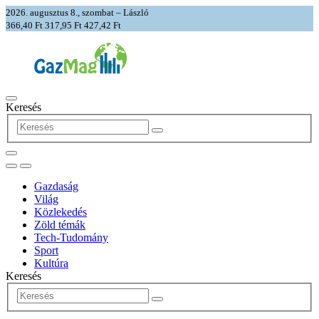
2026. augusztus 8., szombat – László
366,40 Ft
317,95 Ft
427,42 Ft
Keresés
Gazdaság
Világ
Közlekedés
Zöld témák
Tech-Tudomány
Sport
Kultúra
Keresés