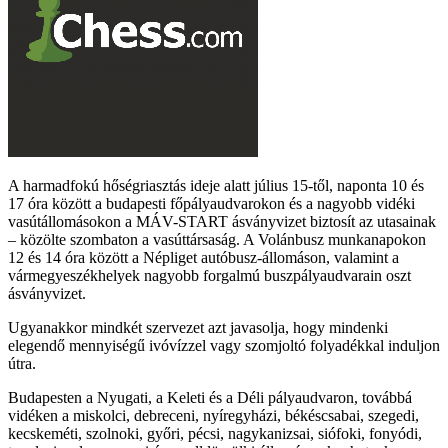
A harmadfokú hőségriasztás ideje alatt július 15-től, naponta 10 és
17 óra között a budapesti főpályaudvarokon és a nagyobb vidéki
vasútállomásokon a MÁV-START ásványvizet biztosít az utasainak
– közölte szombaton a vasúttársaság. A Volánbusz munkanapokon
12 és 14 óra között a Népliget autóbusz-állomáson, valamint a
vármegyeszékhelyek nagyobb forgalmú buszpályaudvarain oszt
ásványvizet.
Ugyanakkor mindkét szervezet azt javasolja, hogy mindenki
elegendő mennyiségű ivóvízzel vagy szomjoltó folyadékkal induljon
útra.
Budapesten a Nyugati, a Keleti és a Déli pályaudvaron, továbbá
vidéken a miskolci, debreceni, nyíregyházi, békéscsabai, szegedi,
kecskeméti, szolnoki, győri, pécsi, nagykanizsai, siófoki, fonyódi,