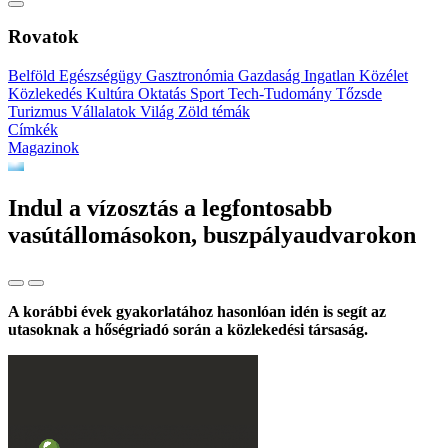
Rovatok
Belföld
Egészségügy
Gasztronómia
Gazdaság
Ingatlan
Közélet
Közlekedés
Kultúra
Oktatás
Sport
Tech-Tudomány
Tőzsde
Turizmus
Vállalatok
Világ
Zöld témák
Címkék
Magazinok
Indul a vízosztás a legfontosabb
vasútállomásokon, buszpályaudvarokon
A korábbi évek gyakorlatához hasonlóan idén is segít az
utasoknak a hőségriadó során a közlekedési társaság.