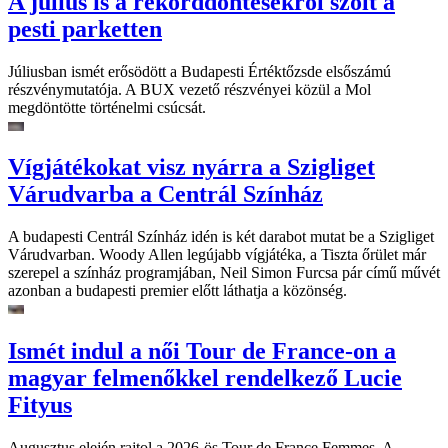
A július is a rekorddöntésekről szólt a
pesti parketten
Júliusban ismét erősödött a Budapesti Értéktőzsde elsőszámú
részvénymutatója. A BUX vezető részvényei közül a Mol
megdöntötte történelmi csúcsát.
Vígjátékokat visz nyárra a Szigliget
Várudvarba a Centrál Színház
A budapesti Centrál Színház idén is két darabot mutat be a Szigliget
Várudvarban. Woody Allen legújabb vígjátéka, a Tiszta őrület már
szerepel a színház programjában, Neil Simon Furcsa pár című művét
azonban a budapesti premier előtt láthatja a közönség.
Ismét indul a női Tour de France-on a
magyar felmenőkkel rendelkező Lucie
Fityus
Augusztus elején rajtol a 2026-ös Tour de France Femmes. A