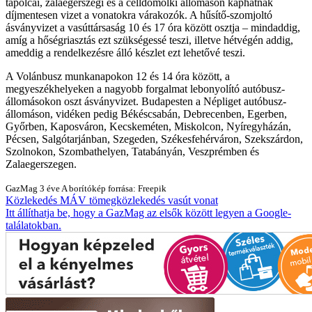
tapolcai, zalaegerszegi és a celldömölki állomáson kaphatnak
díjmentesen vizet a vonatokra várakozók. A hűsítő-szomjoltó
ásványvizet a vasúttársaság 10 és 17 óra között osztja – mindaddig,
amíg a hőségriasztás ezt szükségessé teszi, illetve hétvégén addig,
ameddig a rendelkezésre álló készlet ezt lehetővé teszi.
A Volánbusz munkanapokon 12 és 14 óra között, a
megyeszékhelyeken a nagyobb forgalmat lebonyolító autóbusz-
állomásokon oszt ásványvizet. Budapesten a Népliget autóbusz-
állomáson, vidéken pedig Békéscsabán, Debrecenben, Egerben,
Győrben, Kaposváron, Kecskeméten, Miskolcon, Nyíregyházán,
Pécsen, Salgótarjánban, Szegeden, Székesfehérváron, Szekszárdon,
Szolnokon, Szombathelyen, Tatabányán, Veszprémben és
Zalaegerszegen.
GazMag
3 éve
A borítókép forrása: Freepik
Közlekedés
MÁV
tömegközlekedés
vasút
vonat
Itt állíthatja be, hogy a GazMag az elsők között legyen a Google-
találatokban.