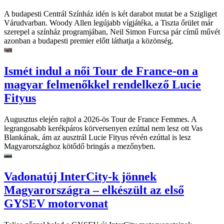
A budapesti Centrál Színház idén is két darabot mutat be a Szigliget
Várudvarban. Woody Allen legújabb vígjátéka, a Tiszta őrület már
szerepel a színház programjában, Neil Simon Furcsa pár című művét
azonban a budapesti premier előtt láthatja a közönség.
Ismét indul a női Tour de France-on a
magyar felmenőkkel rendelkező Lucie
Fityus
Augusztus elején rajtol a 2026-ös Tour de France Femmes. A
legrangosabb kerékpáros körversenyen ezúttal nem lesz ott Vas
Blankának, ám az ausztrál Lucie Fityus révén ezúttal is lesz
Magyarországhoz kötődő bringás a mezőnyben.
Vadonatúj InterCity-k jönnek
Magyarországra – elkészült az első
GYSEV motorvonat