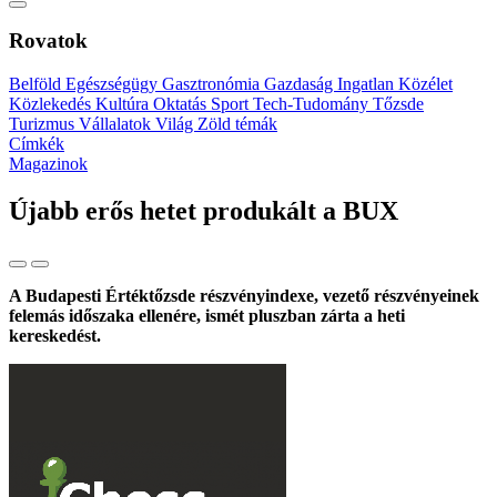
Rovatok
Belföld
Egészségügy
Gasztronómia
Gazdaság
Ingatlan
Közélet
Közlekedés
Kultúra
Oktatás
Sport
Tech-Tudomány
Tőzsde
Turizmus
Vállalatok
Világ
Zöld témák
Címkék
Magazinok
Újabb erős hetet produkált a BUX
A Budapesti Értéktőzsde részvényindexe, vezető részvényeinek
felemás időszaka ellenére, ismét pluszban zárta a heti
kereskedést.