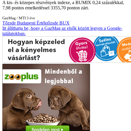
A kis- és közepes részvények indexe, a BUMIX 0,24 százalékkal,
7,98 pontos emelkedéssel 3355,70 ponton zárt.
GazMag
/
MTI
3 éve
Tőzsde
Budapesti Értéktőzsde
BUX
Itt állíthatja be, hogy a GazMag az elsők között legyen a Google-
találatokban.