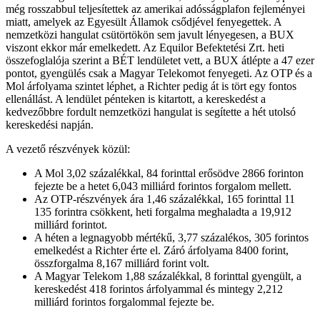
még rosszabbul teljesítettek az amerikai adósságplafon fejleményei
miatt, amelyek az Egyesült Államok csődjével fenyegettek. A
nemzetközi hangulat csütörtökön sem javult lényegesen, a BUX
viszont ekkor már emelkedett. Az Equilor Befektetési Zrt. heti
összefoglalója szerint a BÉT lendületet vett, a BUX átlépte a 47 ezer
pontot, gyengülés csak a Magyar Telekomot fenyegeti. Az OTP és a
Mol árfolyama szintet léphet, a Richter pedig át is tört egy fontos
ellenállást. A lendület pénteken is kitartott, a kereskedést a
kedvezőbbre fordult nemzetközi hangulat is segítette a hét utolsó
kereskedési napján.
A vezető részvények közül:
A Mol 3,02 százalékkal, 84 forinttal erősödve 2866 forinton
fejezte be a hetet 6,043 milliárd forintos forgalom mellett.
Az OTP-részvények ára 1,46 százalékkal, 165 forinttal 11
135 forintra csökkent, heti forgalma meghaladta a 19,912
milliárd forintot.
A héten a legnagyobb mértékű, 3,77 százalékos, 305 forintos
emelkedést a Richter érte el. Záró árfolyama 8400 forint,
összforgalma 8,167 milliárd forint volt.
A Magyar Telekom 1,88 százalékkal, 8 forinttal gyengült, a
kereskedést 418 forintos árfolyammal és mintegy 2,212
milliárd forintos forgalommal fejezte be.