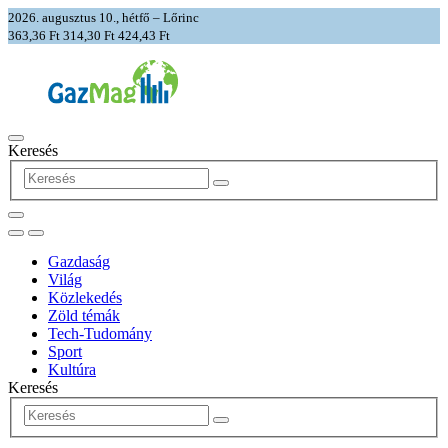
2026. augusztus 10., hétfő – Lőrinc
363,36 Ft
314,30 Ft
424,43 Ft
Keresés
Gazdaság
Világ
Közlekedés
Zöld témák
Tech-Tudomány
Sport
Kultúra
Keresés