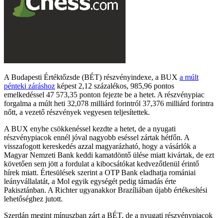
A Budapesti Értéktőzsde (BÉT) részvényindexe, a BUX
a múlt
pénteki záráshoz
képest 2,12 százalékos, 985,96 pontos
emelkedéssel 47 573,35 ponton fejezte be a hetet. A részvénypiac
forgalma a múlt heti 32,078 milliárd forintról 37,376 milliárd forintra
nőtt, a vezető részvények vegyesen teljesítettek.
A BUX enyhe csökkenéssel kezdte a hetet, de a nyugati
részvénypiacok ennél jóval nagyobb eséssel zártak hétfőn. A
visszafogott kereskedés azzal magyarázható, hogy a vásárlók a
Magyar Nemzeti Bank keddi kamatdöntő ülése miatt kivártak, de ezt
követően sem jött a fordulat a kibocsátókat kedvezőtlenül érintő
hírek miatt. Értesülések szerint a OTP Bank eladhatja romániai
leányvállalatát, a Mol egyik egységét pedig támadás érte
Pakisztánban. A Richter ugyanakkor Brazíliában újabb értékesítési
lehetőséghez jutott.
Szerdán megint mínuszban zárt a BÉT, de a nyugati részvénypiacok