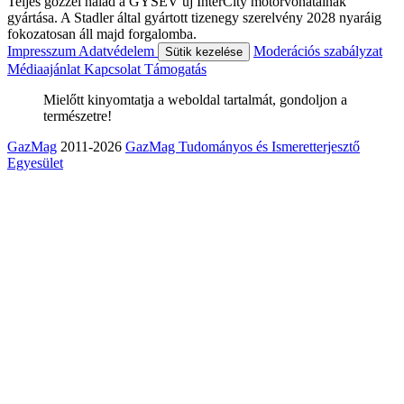
Teljes gőzzel halad a GYSEV új InterCity motorvonatainak
gyártása. A Stadler által gyártott tizenegy szerelvény 2028 nyaráig
fokozatosan áll majd forgalomba.
Impresszum
Adatvédelem
Moderációs szabályzat
Sütik kezelése
Médiaajánlat
Kapcsolat
Támogatás
Mielőtt kinyomtatja a weboldal tartalmát, gondoljon a
természetre!
GazMag
2011-2026
GazMag Tudományos és Ismeretterjesztő
Egyesület