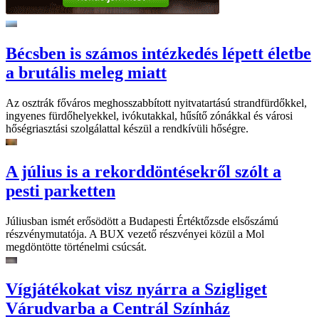
Bécsben is számos intézkedés lépett életbe
a brutális meleg miatt
Az osztrák főváros meghosszabbított nyitvatartású strandfürdőkkel,
ingyenes fürdőhelyekkel, ivókutakkal, hűsítő zónákkal és városi
hőségriasztási szolgálattal készül a rendkívüli hőségre.
A július is a rekorddöntésekről szólt a
pesti parketten
Júliusban ismét erősödött a Budapesti Értéktőzsde elsőszámú
részvénymutatója. A BUX vezető részvényei közül a Mol
megdöntötte történelmi csúcsát.
Vígjátékokat visz nyárra a Szigliget
Várudvarba a Centrál Színház