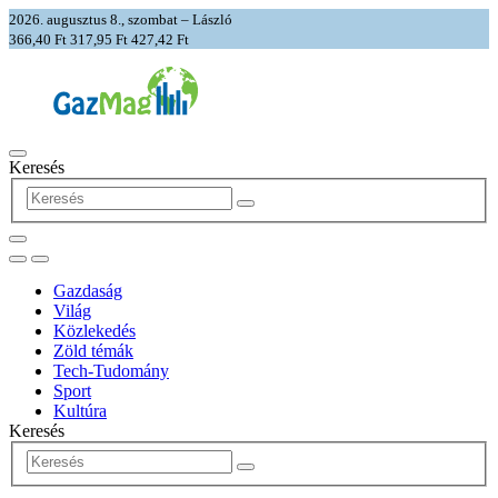
2026. augusztus 8., szombat – László
366,40 Ft
317,95 Ft
427,42 Ft
Keresés
Gazdaság
Világ
Közlekedés
Zöld témák
Tech-Tudomány
Sport
Kultúra
Keresés