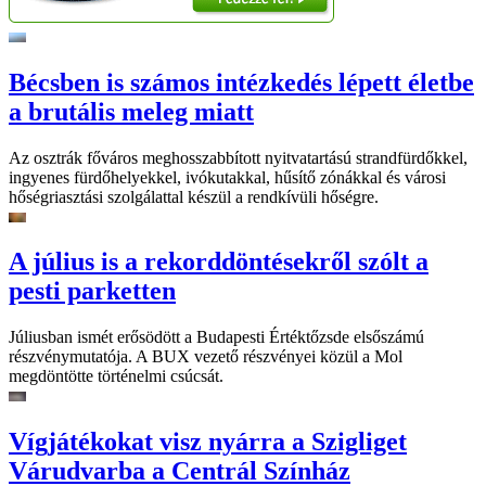
Bécsben is számos intézkedés lépett életbe
a brutális meleg miatt
Az osztrák főváros meghosszabbított nyitvatartású strandfürdőkkel,
ingyenes fürdőhelyekkel, ivókutakkal, hűsítő zónákkal és városi
hőségriasztási szolgálattal készül a rendkívüli hőségre.
A július is a rekorddöntésekről szólt a
pesti parketten
Júliusban ismét erősödött a Budapesti Értéktőzsde elsőszámú
részvénymutatója. A BUX vezető részvényei közül a Mol
megdöntötte történelmi csúcsát.
Vígjátékokat visz nyárra a Szigliget
Várudvarba a Centrál Színház