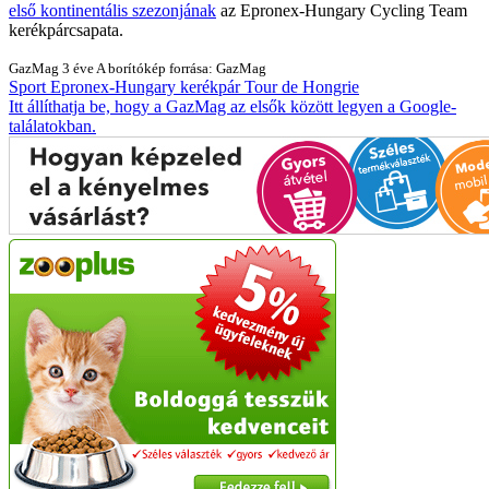
első kontinentális szezonjának
az Epronex-Hungary Cycling Team
kerékpárcsapata.
GazMag
3 éve
A borítókép forrása: GazMag
Sport
Epronex-Hungary
kerékpár
Tour de Hongrie
Itt állíthatja be, hogy a GazMag az elsők között legyen a Google-
találatokban.