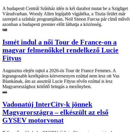
A budapesti Centrál Színház idén is két darabot mutat be a Szigliget
Várudvarban. Woody Allen legújabb vígjátéka, a Tiszta őrület már
szerepel a színház programjában, Neil Simon Furcsa pár című művét
azonban a budapesti premier előtt láthatja a közönség.
Ismét indul a női Tour de France-on a
magyar felmenőkkel rendelkező Lucie
Fityus
Augusztus elején rajtol a 2026-ös Tour de France Femmes. A
legrangosabb kerékpáros körversenyen ezúttal nem lesz ott Vas
Blankának, ám az ausztrál Lucie Fityus révén ezúttal is lesz
Magyarországhoz kötődő bringás a mezőnyben.
Vadonatúj InterCity-k jönnek
Magyarországra – elkészült az első
GYSEV motorvonat