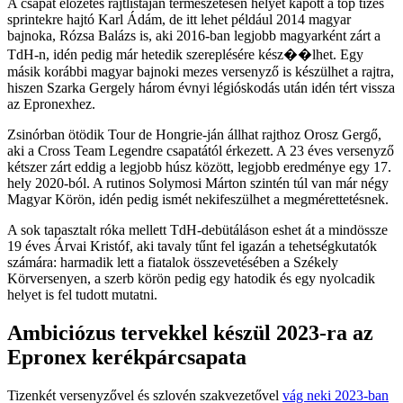
A csapat előzetes rajtlistáján természetesen helyet kapott a top tízes
sprintekre hajtó Karl Ádám, de itt lehet például 2014 magyar
bajnoka, Rózsa Balázs is, aki 2016-ban legjobb magyarként zárt a
TdH-n, idén pedig már hetedik szereplésére kész��lhet. Egy
másik korábbi magyar bajnoki mezes versenyző is készülhet a rajtra,
hiszen Szarka Gergely három évnyi légióskodás után idén tért vissza
az Epronexhez.
Zsinórban ötödik Tour de Hongrie-ján állhat rajthoz Orosz Gergő,
aki a Cross Team Legendre csapatától érkezett. A 23 éves versenyző
kétszer zárt eddig a legjobb húsz között, legjobb eredménye egy 17.
hely 2020-ból. A rutinos Solymosi Márton szintén túl van már négy
Magyar Körön, idén pedig ismét nekifeszülhet a megmérettetésnek.
A sok tapasztalt róka mellett TdH-debütáláson eshet át a mindössze
19 éves Árvai Kristóf, aki tavaly tűnt fel igazán a tehetségkutatók
számára: harmadik lett a fiatalok összevetésében a Székely
Körversenyen, a szerb körön pedig egy hatodik és egy nyolcadik
helyet is fel tudott mutatni.
Ambiciózus tervekkel készül 2023-ra az
Epronex kerékpárcsapata
Tizenkét versenyzővel és szlovén szakvezetővel
vág neki 2023-ban