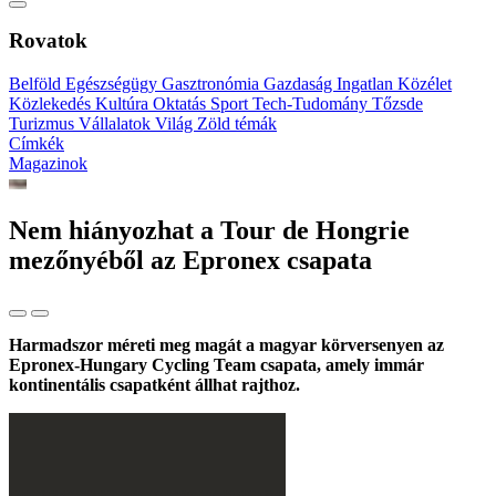
Rovatok
Belföld
Egészségügy
Gasztronómia
Gazdaság
Ingatlan
Közélet
Közlekedés
Kultúra
Oktatás
Sport
Tech-Tudomány
Tőzsde
Turizmus
Vállalatok
Világ
Zöld témák
Címkék
Magazinok
Nem hiányozhat a Tour de Hongrie
mezőnyéből az Epronex csapata
Harmadszor méreti meg magát a magyar körversenyen az
Epronex-Hungary Cycling Team csapata, amely immár
kontinentális csapatként állhat rajthoz.