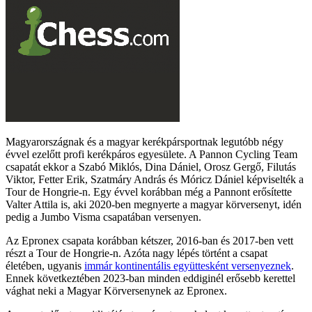
Magyarországnak és a magyar kerékpársportnak legutóbb négy
évvel ezelőtt profi kerékpáros egyesülete. A Pannon Cycling Team
csapatát ekkor a Szabó Miklós, Dina Dániel, Orosz Gergő, Filutás
Viktor, Fetter Erik, Szatmáry András és Móricz Dániel képviselték a
Tour de Hongrie-n. Egy évvel korábban még a Pannont erősítette
Valter Attila is, aki 2020-ben megnyerte a magyar körversenyt, idén
pedig a Jumbo Visma csapatában versenyen.
Az Epronex csapata korábban kétszer, 2016-ban és 2017-ben vett
részt a Tour de Hongrie-n. Azóta nagy lépés történt a csapat
életében, ugyanis
immár kontinentális együttesként versenyeznek
.
Ennek következtében 2023-ban minden eddiginél erősebb kerettel
vághat neki a Magyar Körversenynek az Epronex.