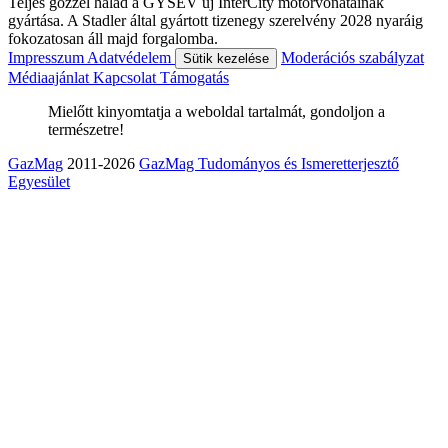
Teljes gőzzel halad a GYSEV új InterCity motorvonatainak
gyártása. A Stadler által gyártott tizenegy szerelvény 2028 nyaráig
fokozatosan áll majd forgalomba.
Impresszum
Adatvédelem
Moderációs szabályzat
Sütik kezelése
Médiaajánlat
Kapcsolat
Támogatás
Mielőtt kinyomtatja a weboldal tartalmát, gondoljon a
természetre!
GazMag
2011-2026
GazMag Tudományos és Ismeretterjesztő
Egyesület