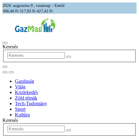
2026. augusztus 9., vasárnap – Emőd
366,40 Ft
317,95 Ft
427,42 Ft
Keresés
Gazdaság
Világ
Közlekedés
Zöld témák
Tech-Tudomány
Sport
Kultúra
Keresés