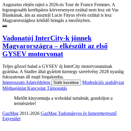
Augusztus elején rajtol a 2026-ös Tour de France Femmes. A
legrangosabb kerékpáros körversenyen ezúttal nem lesz ott Vas
Blankának, ám az ausztrál Lucie Fityus révén ezúttal is lesz
Magyarországhoz kötődő bringás a mezőnyben.
Vadonatúj InterCity-k jönnek
Magyarországra – elkészült az első
GYSEV motorvonat
Teljes gőzzel halad a GYSEV új InterCity motorvonatainak
gyártása. A Stadler által gyártott tizenegy szerelvény 2028 nyaráig
fokozatosan áll majd forgalomba.
Impresszum
Adatvédelem
Moderációs szabályzat
Sütik kezelése
Médiaajánlat
Kapcsolat
Támogatás
Mielőtt kinyomtatja a weboldal tartalmát, gondoljon a
természetre!
GazMag
2011-2026
GazMag Tudományos és Ismeretterjesztő
Egyesület