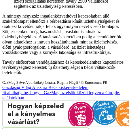
üzlet) szolgáltatás keretében tavaly 2500 vállalkozót
segítettek az üzlethelyiség-keresésben.
A mintegy négyszáz ingatlanközvetítővel kapcsolatban álló
szakértőcsapat ellenőrzi a bérbeadásra kínált üzlethelyiségeket és
csak ezt követően rakja fel az ugyanolyan nevet viselő honlapra.
Sőt, esetenként még hasznosítási javaslatot is adnak az
üzlethelyiségekhez. A tanácsadás keretében pedig a leendő bérlők
olyan adatokhoz is ingyen hozzájuthatnak mint az üzlethelyiség
előtti gyalogosforgalom, a vásárlóerő, az üzlet lehetséges
vonzáskörzete vagy a környék lakossága és infrastruktúrája.
Tavaly elsősorban vendéglátáshoz és kereskedelemhez kapcsolatos
tevékenységhez kerestek új úzlethelyiséget a bécsi vállalkozók,
befektetők.
GazMag
3 éve
A borítókép forrása: Regina Hügli / © Eurocomm-PR
Gazdaság
Világ
Ausztria
Bécs
kiskereskedelem
Itt állíthatja be, hogy a GazMag az elsők között legyen a Google-
találatokban.