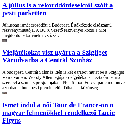
A július is a rekorddöntésekről szólt a
pesti parketten
Júliusban ismét erősödött a Budapesti Értéktőzsde elsőszámú
részvénymutatója. A BUX vezető részvényei közül a Mol
megdöntötte történelmi csúcsát.
Vígjátékokat visz nyárra a Szigliget
Várudvarba a Centrál Színház
A budapesti Centrál Színház idén is két darabot mutat be a Szigliget
Várudvarban. Woody Allen legújabb vígjátéka, a Tiszta őrület már
szerepel a színház programjában, Neil Simon Furcsa pár című művét
azonban a budapesti premier előtt láthatja a közönség.
Ismét indul a női Tour de France-on a
magyar felmenőkkel rendelkező Lucie
Fityus