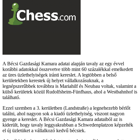
A Bécsi Gazdasági Kamara adatai alapján tavaly az egy évvel
korábbi adatokkal összevetve több mint 60 százalékkal emelkedett
az üres üzlethelyiségek iránti kereslet. A legtöbben a belső
kerületekben kerestek új helyet vállalkozásuknak, a
legnépszerűbbek továbbra is Mariahilf és Neubau voltak, valamint a
külső kerületek közül Rudolfsheim-Fünfhaus, ahol a Westbahnhof is
található.
Ezzel szemben a 3. kerületben (Landstraße) a legnehezebb bérlőt
találni, ahol nagyon sok a kiadó üzlethelyiség, viszont nagyon
gyenge a kereslet. A Bécsi Gazdasági Kamara adataiból az is
kiderült, hogy tavaly leggyakrabban a Schwedenplatzon képzelték
el új üzletüket a vállalkozó kedvű bécsiek.