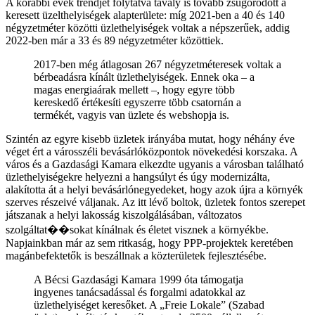
A korábbi évek trendjét folytatva tavaly is tovább zsugorodott a
keresett üzelthelyiségek alapterülete: míg 2021-ben a 40 és 140
négyzetméter közötti üzlethelyiségek voltak a népszerűek, addig
2022-ben már a 33 és 89 négyzetméter közöttiek.
2017-ben még átlagosan 267 négyzetméteresek voltak a
bérbeadásra kínált üzlethelyiségek. Ennek oka – a
magas energiaárak mellett –, hogy egyre több
kereskedő értékesíti egyszerre több csatornán a
termékét, vagyis van üzlete és webshopja is.
Szintén az egyre kisebb üzletek irányába mutat, hogy néhány éve
véget ért a városszéli bevásárlóközpontok növekedési korszaka. A
város és a Gazdasági Kamara elkezdte ugyanis a városban található
üzlethelyiségekre helyezni a hangsúlyt és úgy modernizálta,
alakította át a helyi bevásárlónegyedeket, hogy azok újra a környék
szerves részeivé váljanak. Az itt lévő boltok, üzletek fontos szerepet
játszanak a helyi lakosság kiszolgálásában, változatos
szolgáltat��sokat kínálnak és életet visznek a környékbe.
Napjainkban már az sem ritkaság, hogy PPP-projektek keretében
magánbefektetők is beszállnak a közterületek fejlesztésébe.
A Bécsi Gazdasági Kamara 1999 óta támogatja
ingyenes tanácsadással és forgalmi adatokkal az
üzlethelyiséget keresőket. A „Freie Lokale” (Szabad