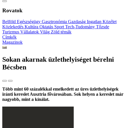
Rovatok
Belföld
Egészségügy
Gasztronómia
Gazdaság
Ingatlan
Közélet
Közlekedés
Kultúra
Oktatás
Sport
Tech-Tudomány
Tőzsde
Turizmus
Vállalatok
Világ
Zöld témák
Címkék
Magazinok
Sokan akarnak üzlethelyiséget bérelni
Bécsben
Több mint 60 százalékkal emelkedett az üres üzlethelyiségek
iránti kereslet Ausztria fővárosában. Sok helyen a kereslet már
nagyobb, mint a kínálat.