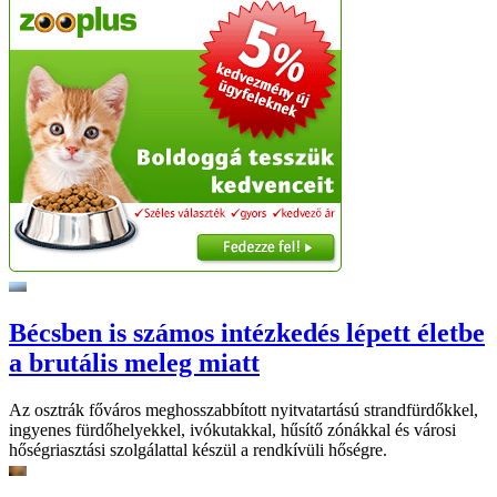
Bécsben is számos intézkedés lépett életbe
a brutális meleg miatt
Az osztrák főváros meghosszabbított nyitvatartású strandfürdőkkel,
ingyenes fürdőhelyekkel, ivókutakkal, hűsítő zónákkal és városi
hőségriasztási szolgálattal készül a rendkívüli hőségre.