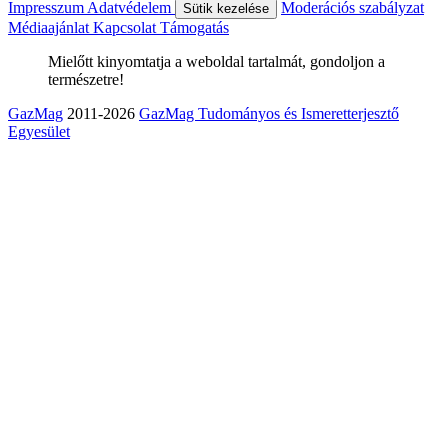
Impresszum
Adatvédelem
Moderációs szabályzat
Sütik kezelése
Médiaajánlat
Kapcsolat
Támogatás
Mielőtt kinyomtatja a weboldal tartalmát, gondoljon a
természetre!
GazMag
2011-2026
GazMag Tudományos és Ismeretterjesztő
Egyesület