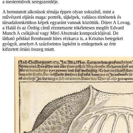
a mesterművek seregszemléje.
A bemutatott alkotások témája éppen olyan sokszínű, mint a
művészeti eljárás maga: portrék, tájképek, vallásos történetek és
társadalomkritikus képek egyaránt vannak közöttük. Dürer A Lovag,
a Halál és az Ördög című rézmetszete tökéletesen megfér Edvard
Munch A csókjával vagy Miró Absztrakt kompozíciójával. De
látható például Rembrandt híres rézkarca is, a Krisztus betegeket
gyógyít, amelyet A százforintos lapként is emlegetnek az érte
kifizetett óriási összeg miatt.