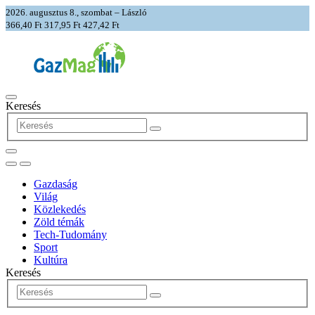
2026. augusztus 8., szombat – László
366,40 Ft
317,95 Ft
427,42 Ft
Keresés
Gazdaság
Világ
Közlekedés
Zöld témák
Tech-Tudomány
Sport
Kultúra
Keresés