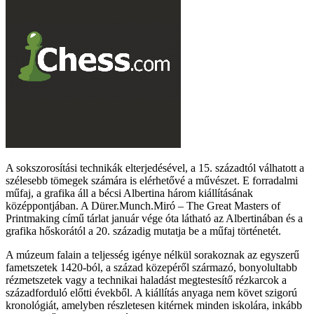
A sokszorosítási technikák elterjedésével, a 15. századtól válhatott a
szélesebb tömegek számára is elérhetővé a művészet. E forradalmi
műfaj, a grafika áll a bécsi Albertina három kiállításának
középpontjában. A Dürer.Munch.Miró – The Great Masters of
Printmaking című tárlat január vége óta látható az Albertinában és a
grafika hőskorától a 20. századig mutatja be a műfaj történetét.
A múzeum falain a teljesség igénye nélkül sorakoznak az egyszerű
fametszetek 1420-ból, a század közepéről származó, bonyolultabb
rézmetszetek vagy a technikai haladást megtestesítő rézkarcok a
századforduló előtti évekből. A kiállítás anyaga nem követ szigorú
kronológiát, amelyben részletesen kitérnek minden iskolára, inkább