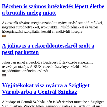
Bécsben is számos intézkedés lépett életbe
a brutális meleg miatt
Az osztrák főváros meghosszabbított nyitvatartású strandfürdőkkel,
ingyenes fürdőhelyekkel, ivókutakkal, hűsítő zónákkal és városi
hőségriasztási szolgálattal készül a rendkívüli hőségre.
A július is a rekorddöntésekről szólt a
pesti parketten
Júliusban ismét erősödött a Budapesti Értéktőzsde elsőszámú
részvénymutatója. A BUX vezető részvényei közül a Mol
megdöntötte történelmi csúcsát.
Vígjátékokat visz nyárra a Szigliget
Várudvarba a Centrál Színház
A budapesti Centrál Színház idén is két darabot mutat be a Szigliget
Várudvarban. Woody Allen legújabb vígjátéka, a Tiszta őrület már