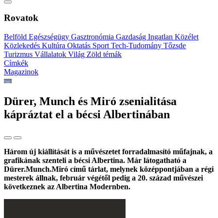
Rovatok
Belföld
Egészségügy
Gasztronómia
Gazdaság
Ingatlan
Közélet
Közlekedés
Kultúra
Oktatás
Sport
Tech-Tudomány
Tőzsde
Turizmus
Vállalatok
Világ
Zöld témák
Címkék
Magazinok
Dürer, Munch és Miró zsenialitása
kápráztat el a bécsi Albertinában
Három új kiállítását is a művészetet forradalmasító műfajnak, a
grafikának szenteli a bécsi Albertina. Már látogatható a
Dürer.Munch.Miró című tárlat, melynek középpontjában a régi
mesterek állnak, február végétől pedig a 20. század művészei
következnek az Albertina Modernben.