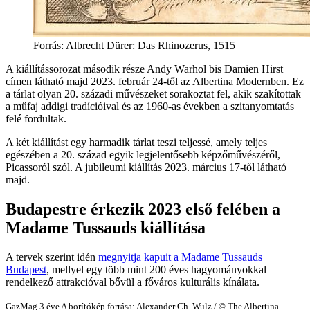
Forrás: Albrecht Dürer: Das Rhinozerus, 1515
A kiállítássorozat második része Andy Warhol bis Damien Hirst
címen látható majd 2023. február 24-től az Albertina Modernben. Ez
a tárlat olyan 20. századi művészeket sorakoztat fel, akik szakítottak
a műfaj addigi tradícióival és az 1960-as években a szitanyomtatás
felé fordultak.
A két kiállítást egy harmadik tárlat teszi teljessé, amely teljes
egészében a 20. század egyik legjelentősebb képzőművészéről,
Picassoról szól. A jubileumi kiállítás 2023. március 17-től látható
majd.
Budapestre érkezik 2023 első felében a
Madame Tussauds kiállítása
A tervek szerint idén
megnyitja kapuit a Madame Tussauds
Budapest
, mellyel egy több mint 200 éves hagyományokkal
rendelkező attrakcióval bővül a főváros kulturális kínálata.
GazMag
3 éve
A borítókép forrása: Alexander Ch. Wulz / © The Albertina