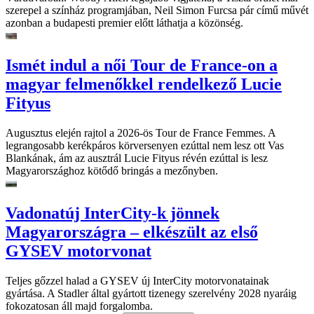
szerepel a színház programjában, Neil Simon Furcsa pár című művét
azonban a budapesti premier előtt láthatja a közönség.
Ismét indul a női Tour de France-on a
magyar felmenőkkel rendelkező Lucie
Fityus
Augusztus elején rajtol a 2026-ös Tour de France Femmes. A
legrangosabb kerékpáros körversenyen ezúttal nem lesz ott Vas
Blankának, ám az ausztrál Lucie Fityus révén ezúttal is lesz
Magyarországhoz kötődő bringás a mezőnyben.
Vadonatúj InterCity-k jönnek
Magyarországra – elkészült az első
GYSEV motorvonat
Teljes gőzzel halad a GYSEV új InterCity motorvonatainak
gyártása. A Stadler által gyártott tizenegy szerelvény 2028 nyaráig
fokozatosan áll majd forgalomba.