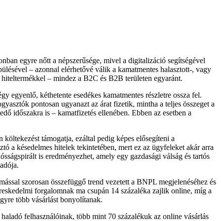
nban egyre nőtt a népszerűsége, mivel a digitalizáció segítségével
épülésével – azonnal elérhetővé válik a kamatmentes halasztott-, vagy
en hiteltermékkel – mindez a B2C és B2B területen egyaránt.
y egyenlő, kéthetente esedékes kamatmentes részletre ossza fel.
gyasztók pontosan ugyanazt az árat fizetik, mintha a teljes összeget a
rjedő időszakra is – kamatfizetés ellenében. Ebben az esetben a
költekezést támogatja, ezáltal pedig képes elősegíteni a
ó a késedelmes hitelek tekintetében, mert ez az ügyfeleket akár arra
dósságspirált is eredményezhet, amely egy gazdasági válság és tartós
adója.
gymással szorosan összefüggő trend vezetett a BNPL megjelenéséhez és
ereskedelmi forgalomnak ma csupán 14 százaléka zajlik online, míg a
gyre több vásárlást bonyolítanak.
haladó felhasználóinak, több mint 70 százalékuk az online vásárlás