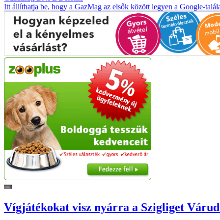
Itt állíthatja be, hogy a GazMag az elsők között legyen a Google-talál
Vígjátékokat visz nyárra a Szigliget Váru