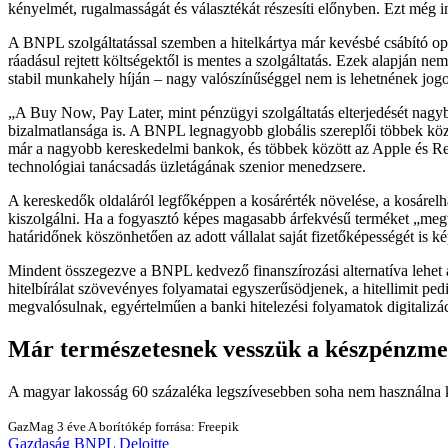
kényelmét, rugalmasságát és választékát részesíti előnyben. Ezt még i
A BNPL szolgáltatással szemben a hitelkártya már kevésbé csábító opci
ráadásul rejtett költségektől is mentes a szolgáltatás. Ezek alapján 
stabil munkahely híján – nagy valószínűséggel nem is lehetnének jogo
A Buy Now, Pay Later, mint pénzügyi szolgáltatás elterjedését nagyb
bizalmatlansága is. A BNPL legnagyobb globális szereplői többek közö
már a nagyobb kereskedelmi bankok, és többek között az Apple és Revolut
technológiai tanácsadás üzletágának szenior menedzsere.
A kereskedők oldaláról legfőképpen a kosárérték növelése, a kosárel
kiszolgálni. Ha a fogyasztó képes magasabb árfekvésű terméket „megve
határidőnek köszönhetően az adott vállalat saját fizetőképességét is ké
Mindent összegezve a BNPL kedvező finanszírozási alternatíva lehet a 
hitelbírálat szövevényes folyamatai egyszerűsödjenek, a hitellimit pe
megvalósulnak, egyértelműen a banki hitelezési folyamatok digitalizác
Már természetesnek vesszük a készpénzmen
A magyar lakosság 60 százaléka legszívesebben soha nem használna 
GazMag
3 éve
A borítókép forrása: Freepik
Gazdaság
BNPL
Deloitte