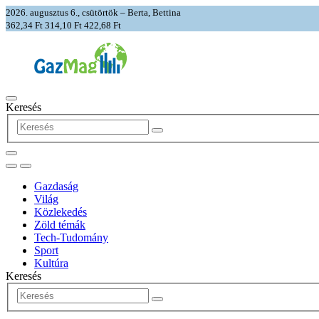
2026. augusztus 6., csütörtök – Berta, Bettina
362,34 Ft
314,10 Ft
422,68 Ft
Keresés
Gazdaság
Világ
Közlekedés
Zöld témák
Tech-Tudomány
Sport
Kultúra
Keresés