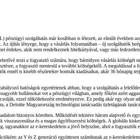
 pénzügyi szolgáltatás már korábban is létezett, az elmúlt években azo
e. Az újítás lényege, hogy a vásárlás folyamatában – új szolgáltatók be
lehet érdekes, akik nem rendelkeznek hitelkártyával, vagy más fedezetl
tővé teszi a fogyasztó számára, hogy bármilyen vásárlás költségét nég
ztésre, a fogyasztó mentesül a további költségektől. A megoldással a fo
ztók ennél is kisebb részletekre bontsák kiadásaikat, akár 36 hónapig te
lyozó hatóságok egyetértenek abban, hogy a szolgáltatás a felelőtlen 
 nagyobb hullámokat vet a pénzügyi világban, amely főként azért aggaszt
pcsolják, ezzel túlköltekezést eredményezve. Ez pedig akár egy olyan a
a, a Deloitte Magyarország technológiai tanácsadás üzletágának tanács
társadalom bizonyos köreiben. Működését tekintve három alapvető és e
 visszaszorulása és a magas ügyfélszerzési költségek. A globális kisk
g, ugyanakkor az e-kereskedelem a jövő helyszíne, ahol a fogyasztók e
cióként: az Y és Z generáció együttesen számítanak az e-kereskedelem 