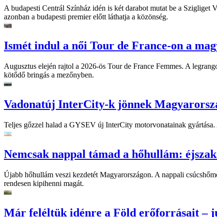
A budapesti Centrál Színház idén is két darabot mutat be a Szigliget
azonban a budapesti premier előtt láthatja a közönség.
Ismét indul a női Tour de France-on a mag
Augusztus elején rajtol a 2026-ös Tour de France Femmes. A legrango
kötődő bringás a mezőnyben.
Vadonatúj InterCity-k jönnek Magyarorsz
Teljes gőzzel halad a GYSEV új InterCity motorvonatainak gyártása. A
Nemcsak nappal támad a hőhullám: éjszaka
Újabb hőhullám veszi kezdetét Magyarországon. A nappali csúcshőmérsé
rendesen kipihenni magát.
Már feléltük idénre a Föld erőforrásait – jú