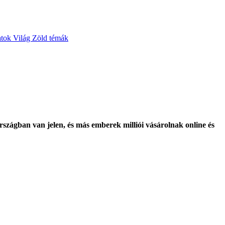
atok
Világ
Zöld témák
zágban van jelen, és más emberek milliói vásárolnak online és