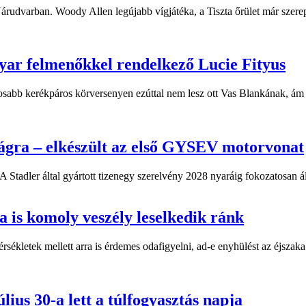
 Várudvarban. Woody Allen legújabb vígjátéka, a Tiszta őrület már sze
yar felmenőkkel rendelkező Lucie Fityus
sabb kerékpáros körversenyen ezúttal nem lesz ott Vas Blankának, ám a
ágra – elkészült az első GYSEV motorvonat
 Stadler által gyártott tizenegy szerelvény 2028 nyaráig fokozatosan á
 is komoly veszély leselkedik ránk
kletek mellett arra is érdemes odafigyelni, ad-e enyhülést az éjszaka.
lius 30-a lett a túlfogyasztás napja