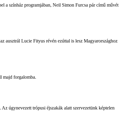
repel a színház programjában, Neil Simon Furcsa pár című művét
z ausztrál Lucie Fityus révén ezúttal is lesz Magyarországhoz
ll majd forgalomba.
 Az úgynevezett trópusi éjszakák alatt szervezetünk képtelen