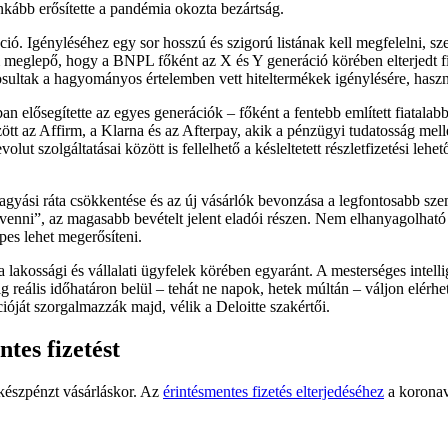
nkább erősítette a pandémia okozta bezártság.
ó. Igényléséhez egy sor hosszú és szigorú listának kell megfelelni, szem
nem meglepő, hogy a BNPL főként az X és Y generáció körében elterjedt f
sultak a hagyományos értelemben vett hiteltermékek igénylésére, haszn
an elősegítette az egyes generációk – főként a fentebb említett fiata
tt az Affirm, a Klarna és az Afterpay, akik a pénzügyi tudatosság mell
 szolgáltatásai között is fellelhető a késleltetett részletfizetési lehet
hagyási ráta csökkentése és az új vásárlók bevonzása a legfontosabb s
nni”, az magasabb bevételt jelent eladói részen. Nem elhanyagolható a
pes lehet megerősíteni.
lakossági és vállalati ügyfelek körében egyaránt. A mesterséges intelli
dig reális időhatáron belül – tehát ne napok, hetek múltán – váljon elé
ióját szorgalmazzák majd, vélik a Deloitte szakértői.
tes fizetést
készpénzt vásárláskor. Az
érintésmentes fizetés elterjedéséhez
a koronaví