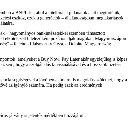
ben a BNPL-lel, ahol a hitelbírálat pillanatok alatt megtörténik,
izetési eszköz, ezek a generációk – általánosságban megtakarítások,
álatára.
labbak – hagyományos bankintézetekkel szemben támasztott
ett elkötelezett hitelezőként pozícionálják magukat. Magyarországon
őség
– fejtette ki Jalsovszky Géza, a Deloitte Magyarország
zempontok, amelyeket a Buy Now, Pay Later akár egyidejűleg is képes
z sem, hogy a szolgáltatás kihasználásával és a hosszabb fizetési
gencia segítségével a jövőben akár arra is megoldás születhet, hogy a
rhetővé az igénylő számára. Ha pedig ezek az eredmények
rus-járvány is jelentős mértékben hozzájárult.