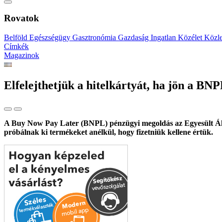
Rovatok
Belföld
Egészségügy
Gasztronómia
Gazdaság
Ingatlan
Közélet
Közl
Címkék
Magazinok
Elfelejthetjük a hitelkártyát, ha jön a BN
A Buy Now Pay Later (BNPL) pénzügyi megoldás az Egyesült Állam
próbálnak ki termékeket anélkül, hogy fizetniük kellene értük.