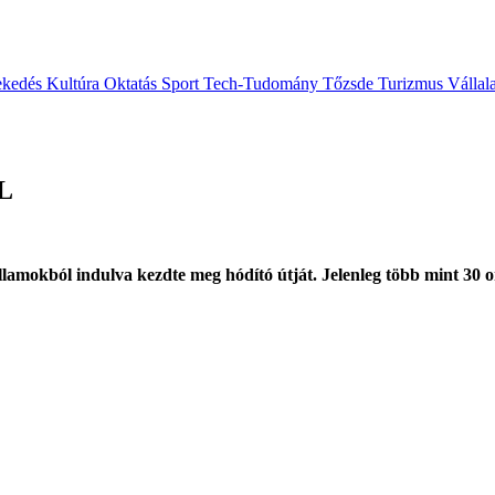
ekedés
Kultúra
Oktatás
Sport
Tech-Tudomány
Tőzsde
Turizmus
Vállal
PL
okból indulva kezdte meg hódító útját. Jelenleg több mint 30 ors