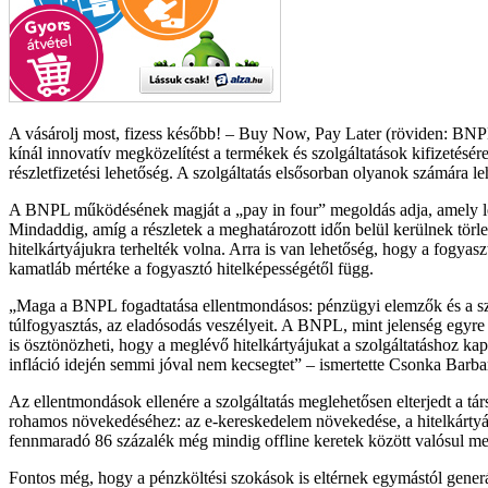
A vásárolj most, fizess később! – Buy Now, Pay Later (röviden: BNPL)
kínál innovatív megközelítést a termékek és szolgáltatások kifizetésér
részletfizetési lehetőség. A szolgáltatás elsősorban olyanok számára 
A BNPL működésének magját a „pay in four” megoldás adja, amely lehe
Mindaddig, amíg a részletek a meghatározott időn belül kerülnek törles
hitelkártyájukra terhelték volna. Arra is van lehetőség, hogy a fogyas
kamatláb mértéke a fogyasztó hitelképességétől függ.
Maga a BNPL fogadtatása ellentmondásos: pénzügyi elemzők és a szabá
túlfogyasztás, az eladósodás veszélyeit. A BNPL, mint jelenség egyre
is ösztönözheti, hogy a meglévő hitelkártyájukat a szolgáltatáshoz ka
infláció idején semmi jóval nem kecsegtet
– ismertette Csonka Barbar
Az ellentmondások ellenére a szolgáltatás meglehetősen elterjedt a 
rohamos növekedéséhez: az e-kereskedelem növekedése, a hitelkártyák
fennmaradó 86 százalék még mindig offline keretek között valósul me
Fontos még, hogy a pénzköltési szokások is eltérnek egymástól generá