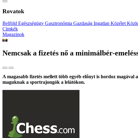
Rovatok
Belföld
Egészségügy
Gasztronómia
Gazdaság
Ingatlan
Közélet
Közl
Címkék
Magazinok
Nemcsak a fizetés nő a minimálbér-emelésse
A magasabb fizetés mellett több egyéb előnyt is hordoz magával 
maguknak a sportrajongók a lelátókon.