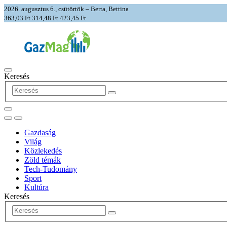
2026. augusztus 6., csütörtök – Berta, Bettina
363,03 Ft
314,48 Ft
423,45 Ft
Keresés
Gazdaság
Világ
Közlekedés
Zöld témák
Tech-Tudomány
Sport
Kultúra
Keresés