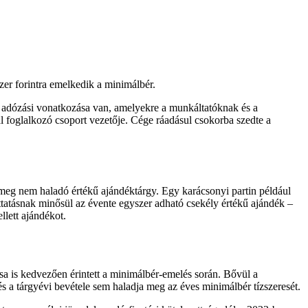
er forintra emelkedik a minimálbér.
n adózási vonatkozása van, amelyekre a munkáltatóknak és a
l foglalkozó csoport vezetője. Cége ráadásul csokorba szedte a
eg nem haladó értékű ajándéktárgy. Egy karácsonyi partin például
ttatásnak minősül az évente egyszer adható csekély értékű ajándék –
lett ajándékot.
a is kedvezően érintett a minimálbér-emelés során. Bővül a
és a tárgyévi bevétele sem haladja meg az éves minimálbér tízszeresét.