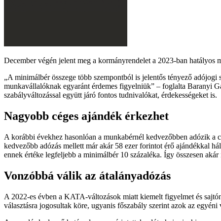
December végén jelent meg a kormányrendelet a 2023-ban hatályos min
A minimálbér összege több szempontból is jelentős tényező adójogi 
munkavállalóknak egyaránt érdemes figyelniük
– foglalta Baranyi Gá
szabályváltozással együtt járó fontos tudnivalókat, érdekességeket is.
Nagyobb céges ajándék érkezhet
A korábbi évekhez hasonlóan a munkabérnél kedvezőbben adózik a cég
kedvezőbb adózás mellett már akár 58 ezer forintot érő ajándékkal há
ennek értéke legfeljebb a minimálbér 10 százaléka. Így összesen akár
Vonzóbbá válik az átalányadózás
A 2022-es évben a KATA-változások miatt kiemelt figyelmet és sajtón
választásra jogosultak köre, ugyanis főszabály szerint azok az egyéni 