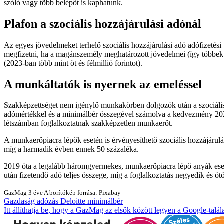
szóló vagy több belépőt is kaphatunk.
Plafon a szociális hozzájárulási adónál
Az egyes jövedelmeket terhelő szociális hozzájárulási adó adófizetési
megfizetni, ha a magánszemély meghatározott jövedelmei (így többek
(2023-ban több mint öt és félmillió forintot).
A munkáltatók is nyernek az emeléssel
Szakképzettséget nem igénylő munkakörben dolgozók után a szociális 
adómértékkel és a minimálbér összegével számolva a kedvezmény 2023-
létszámban foglalkoztatnak szakképzetlen munkaerőt.
A munkaerőpiacra lépők esetén is érvényesíthető szociális hozzájárulá
míg a harmadik évben ennek 50 százaléka.
2019 óta a legalább háromgyermekes, munkaerőpiacra lépő anyák eseté
után fizetendő adó teljes összege, míg a foglalkoztatás negyedik és ö
GazMag
3 éve
A borítókép forrása: Pixabay
Gazdaság
adózás
Deloitte
minimálbér
Itt állíthatja be, hogy a GazMag az elsők között legyen a Google-talál