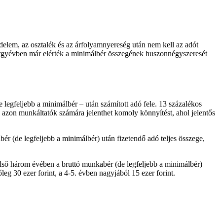
edelem, az osztalék és az árfolyamnyereség után nem kell az adót
árgyévben már elérték a minimálbér összegének huszonnégyszeresét
egfeljebb a minimálbér – után számított adó fele. 13 százalékos
azon munkáltatók számára jelenthet komoly könnyítést, ahol jelentős
ér (de legfeljebb a minimálbér) után fizetendő adó teljes összege,
lső három évében a bruttó munkabér (de legfeljebb a minimálbér)
eg 30 ezer forint, a 4-5. évben nagyjából 15 ezer forint.