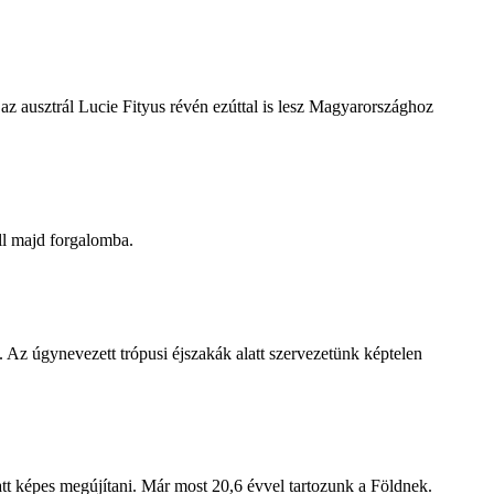
z ausztrál Lucie Fityus révén ezúttal is lesz Magyarországhoz
ll majd forgalomba.
 Az úgynevezett trópusi éjszakák alatt szervezetünk képtelen
att képes megújítani. Már most 20,6 évvel tartozunk a Földnek.