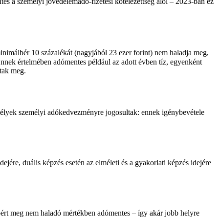
tes a személyi jövedelemadó-fizetési kötelezettség alól – 2023-ban ez
nimálbér 10 százalékát (nagyjából 23 ezer forint) nem haladja meg,
Ennek értelmében adómentes például az adott évben tíz, egyenként
tak meg.
zemélyek személyi adókedvezményre jogosultak: ennek igénybevétele
jére, duális képzés esetén az elméleti és a gyakorlati képzés idejére
málbért meg nem haladó mértékben adómentes – így akár jobb helyre