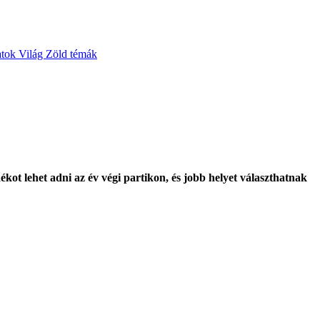
atok
Világ
Zöld témák
ot lehet adni az év végi partikon, és jobb helyet választhatnak