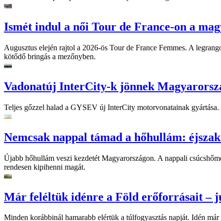
Ismét indul a női Tour de France-on a mag
Augusztus elején rajtol a 2026-ös Tour de France Femmes. A legrango
kötődő bringás a mezőnyben.
Vadonatúj InterCity-k jönnek Magyarorsz
Teljes gőzzel halad a GYSEV új InterCity motorvonatainak gyártása. A
Nemcsak nappal támad a hőhullám: éjszaka
Újabb hőhullám veszi kezdetét Magyarországon. A nappali csúcshőmérsé
rendesen kipihenni magát.
Már feléltük idénre a Föld erőforrásait – jú
Minden korábbinál hamarabb elértük a túlfogyasztás napját. Idén már j