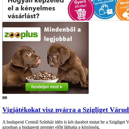
Vígjátékokat visz nyárra a Szigliget Váru
A budapesti Centrál Színház idén is két darabot mutat be a Szigliget
azonban a budapesti premier előtt láthatja a közönség.