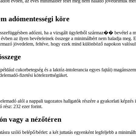
az adott évben, az éves minimálbér felét meg nem haladó jövedelmük men
em adómentességi köre
 összefüggésben adózni, ha a vizsgált ügyletből származ�� bevétel a mi
t évben az ilyen bevételeinek összege a minimálbért nem haladja meg. 
zármazó jövedelem, feltéve, hogy ezek mind különböző napokon valósul
összege
(például cukorbetegség és a laktóz-intolerancia egyes fajtái) magáns
delemadó-fizetési kötelezettségüket.
madó alól a nappali tagozatos hallgatók részére a gyakorlati képzés ide
 rész: 232 ezer forint.
tón vagy a nézőtéren
tatásra szóló belépő/bérlet: a két juttatás egyenként legfeljebb a mini