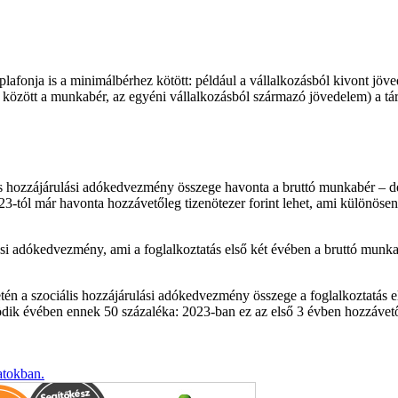
 plafonja is a minimálbérhez kötött: például a vállalkozásból kivont jöv
 között a munkabér, az egyéni vállalkozásból származó jövedelem) a t
hozzájárulási adókedvezmény összege havonta a bruttó munkabér – de l
tól már havonta hozzávetőleg tizenötezer forint lehet, ami különösen 
si adókedvezmény, ami a foglalkoztatás első két évében a bruttó munkab
n a szociális hozzájárulási adókedvezmény összege a foglalkoztatás e
tödik évében ennek 50 százaléka: 2023-ban ez az első 3 évben hozzávetől
atokban.