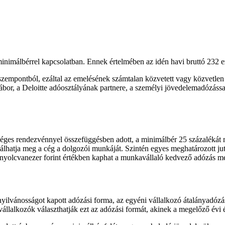
imálbérrel kapcsolatban. Ennek értelmében az idén havi bruttó 232 ez
szempontból, ezáltal az emelésének számtalan közvetett vagy közvetle
bor, a Deloitte adóosztályának partnere, a személyi jövedelemadózássa
es rendezvénnyel összefüggésben adott, a minimálbér 25 százalékát m
lálhatja meg a cég a dolgozói munkáját. Szintén egyes meghatározott ju
 nyolcvanezer forint értékben kaphat a munkavállaló kedvező adózás mel
yilvánosságot kapott adózási forma, az egyéni vállalkozó átalányadózás
vállalkozók választhatják ezt az adózási formát, akinek a megelőző évi 