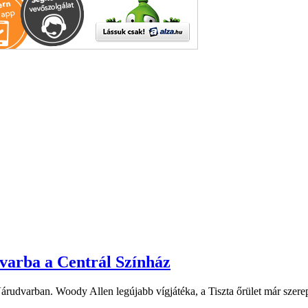
dvarba a Centrál Színház
 Várudvarban. Woody Allen legújabb vígjátéka, a Tiszta őrület már sze