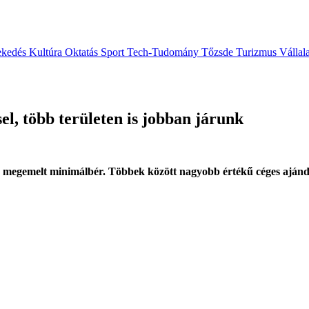
ekedés
Kultúra
Oktatás
Sport
Tech-Tudomány
Tőzsde
Turizmus
Vállal
l, több területen is jobban járunk
a megemelt minimálbér. Többek között nagyobb értékű céges ajándék