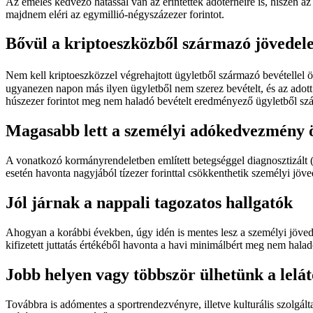
Az emelés kedvező hatással van az érintettek adóterheire is, hiszen 
majdnem eléri az egymillió-négyszázezer forintot.
Bővül a kriptoeszközből származó jövedel
Nem kell kriptoeszközzel végrehajtott ügyletből származó bevétellel
ugyanezen napon más ilyen ügyletből nem szerez bevételt, és az adot
húszezer forintot meg nem haladó bevételt eredményező ügyletből s
Magasabb lett a személyi adókedvezmény 
A vonatkozó kormányrendeletben említett betegséggel diagnosztizált 
esetén havonta nagyjából tízezer forinttal csökkenthetik személyi jöve
Jól járnak a nappali tagozatos hallgatók
Ahogyan a korábbi években, úgy idén is mentes lesz a személyi jövedele
kifizetett juttatás értékéből havonta a havi minimálbért meg nem haladó
Jobb helyen vagy többször ülhetünk a lelá
Továbbra is adómentes a sportrendezvényre, illetve kulturális szolgál