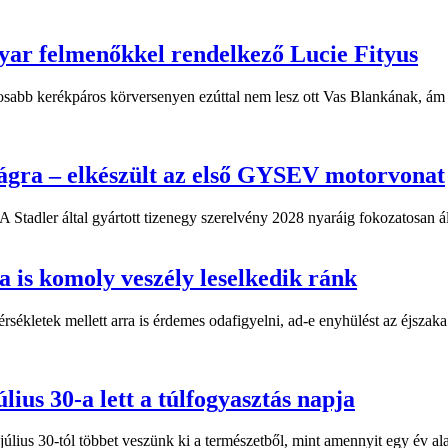
yar felmenőkkel rendelkező Lucie Fityus
sabb kerékpáros körversenyen ezúttal nem lesz ott Vas Blankának, ám a
ágra – elkészült az első GYSEV motorvonat
 Stadler által gyártott tizenegy szerelvény 2028 nyaráig fokozatosan á
 is komoly veszély leselkedik ránk
kletek mellett arra is érdemes odafigyelni, ad-e enyhülést az éjszaka.
lius 30-a lett a túlfogyasztás napja
úlius 30-tól többet veszünk ki a természetből, mint amennyit egy év al