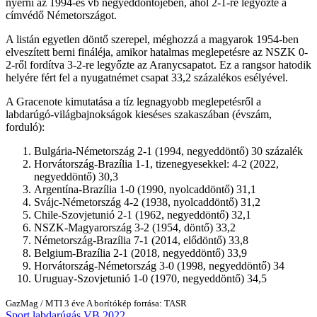
nyerni az 1994-es vb negyeddöntőjében, ahol 2-1-re legyőzte a
címvédő Németországot.
A listán egyetlen döntő szerepel, méghozzá a magyarok 1954-ben
elveszített berni fináléja, amikor hatalmas meglepetésre az NSZK 0-
2-ről fordítva 3-2-re legyőzte az Aranycsapatot. Ez a rangsor hatodik
helyére fért fel a nyugatnémet csapat 33,2 százalékos esélyével.
A Gracenote kimutatása a tíz legnagyobb meglepetésről a
labdarúgó-világbajnokságok kieséses szakaszában (évszám,
forduló):
Bulgária-Németország 2-1 (1994, negyeddöntő) 30 százalék
Horvátország-Brazília 1-1, tizenegyesekkel: 4-2 (2022,
negyeddöntő) 30,3
Argentína-Brazília 1-0 (1990, nyolcaddöntő) 31,1
Svájc-Németország 4-2 (1938, nyolcaddöntő) 31,2
Chile-Szovjetunió 2-1 (1962, negyeddöntő) 32,1
NSZK-Magyarország 3-2 (1954, döntő) 33,2
Németország-Brazília 7-1 (2014, elődöntő) 33,8
Belgium-Brazília 2-1 (2018, negyeddöntő) 33,9
Horvátország-Németország 3-0 (1998, negyeddöntő) 34
Uruguay-Szovjetunió 1-0 (1970, negyeddöntő) 34,5
GazMag
/
MTI
3 éve
A borítókép forrása: TASR
Sport
labdarúgás
VB 2022