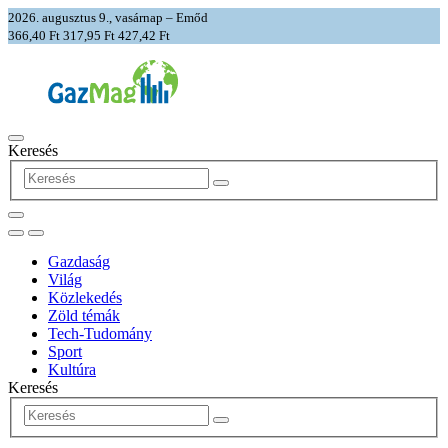
2026. augusztus 9., vasárnap – Emőd
366,40 Ft
317,95 Ft
427,42 Ft
Keresés
Gazdaság
Világ
Közlekedés
Zöld témák
Tech-Tudomány
Sport
Kultúra
Keresés