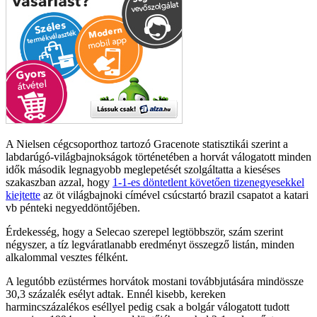
A Nielsen cégcsoporthoz tartozó Gracenote statisztikái szerint a
labdarúgó-világbajnokságok történetében a horvát válogatott minden
idők második legnagyobb meglepetését szolgáltatta a kieséses
szakaszban azzal, hogy
1-1-es döntetlent követően tizenegyesekkel
kiejtette
az öt világbajnoki címével csúcstartó brazil csapatot a katari
vb pénteki negyeddöntőjében.
Érdekesség, hogy a Selecao szerepel legtöbbször, szám szerint
négyszer, a tíz legváratlanabb eredményt összegző listán, minden
alkalommal vesztes félként.
A legutóbb ezüstérmes horvátok mostani továbbjutására mindössze
30,3 százalék esélyt adtak. Ennél kisebb, kereken
harmincszázalékos eséllyel pedig csak a bolgár válogatott tudott