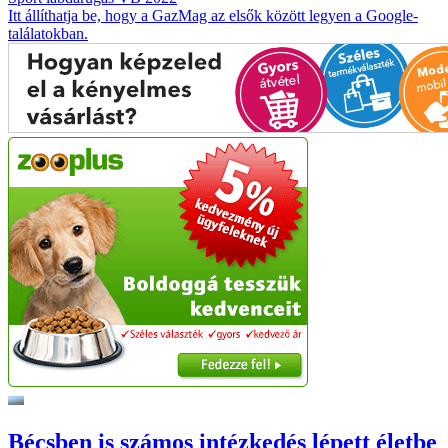
Itt állíthatja be, hogy a GazMag az elsők között legyen a Google-
találatokban.
Bécsben is számos intézkedés lépett életbe