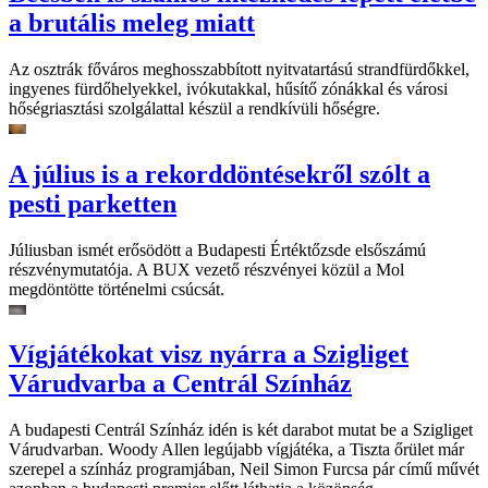
a brutális meleg miatt
Az osztrák főváros meghosszabbított nyitvatartású strandfürdőkkel,
ingyenes fürdőhelyekkel, ivókutakkal, hűsítő zónákkal és városi
hőségriasztási szolgálattal készül a rendkívüli hőségre.
A július is a rekorddöntésekről szólt a
pesti parketten
Júliusban ismét erősödött a Budapesti Értéktőzsde elsőszámú
részvénymutatója. A BUX vezető részvényei közül a Mol
megdöntötte történelmi csúcsát.
Vígjátékokat visz nyárra a Szigliget
Várudvarba a Centrál Színház
A budapesti Centrál Színház idén is két darabot mutat be a Szigliget
Várudvarban. Woody Allen legújabb vígjátéka, a Tiszta őrület már
szerepel a színház programjában, Neil Simon Furcsa pár című művét