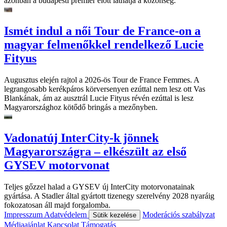
azonban a budapesti premier előtt láthatja a közönség.
Ismét indul a női Tour de France-on a
magyar felmenőkkel rendelkező Lucie
Fityus
Augusztus elején rajtol a 2026-ös Tour de France Femmes. A
legrangosabb kerékpáros körversenyen ezúttal nem lesz ott Vas
Blankának, ám az ausztrál Lucie Fityus révén ezúttal is lesz
Magyarországhoz kötődő bringás a mezőnyben.
Vadonatúj InterCity-k jönnek
Magyarországra – elkészült az első
GYSEV motorvonat
Teljes gőzzel halad a GYSEV új InterCity motorvonatainak
gyártása. A Stadler által gyártott tizenegy szerelvény 2028 nyaráig
fokozatosan áll majd forgalomba.
Impresszum
Adatvédelem
Moderációs szabályzat
Sütik kezelése
Médiaajánlat
Kapcsolat
Támogatás