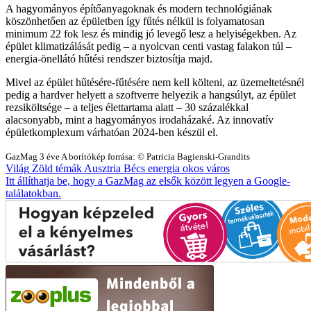
A hagyományos építőanyagoknak és modern technológiának
köszönhetően az épületben így fűtés nélkül is folyamatosan
minimum 22 fok lesz és mindig jó levegő lesz a helyiségekben. Az
épület klimatizálását pedig – a nyolcvan centi vastag falakon túl –
energia-önellátó hűtési rendszer biztosítja majd.
Mivel az épület hűtésére-fűtésére nem kell költeni, az üzemeltetésnél
pedig a hardver helyett a szoftverre helyezik a hangsúlyt, az épület
rezsiköltsége – a teljes élettartama alatt – 30 százalékkal
alacsonyabb, mint a hagyományos irodaházaké. Az innovatív
épületkomplexum várhatóan 2024-ben készül el.
GazMag
3 éve
A borítókép forrása: © Patricia Bagienski-Grandits
Világ
Zöld témák
Ausztria
Bécs
energia
okos város
Itt állíthatja be, hogy a GazMag az elsők között legyen a Google-
találatokban.