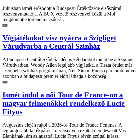
Júliusban ismét erősödött a Budapesti Értéktőzsde elsőszámú
részvénymutatója. A BUX vezető részvényei közül a Mol
megdöntötte történelmi csúcsát.
Vígjátékokat visz nyárra a Szigliget
Várudvarba a Centrál Színház
A budapesti Centrál Színház idén is két darabot mutat be a Szigliget
Várudvarban. Woody Allen legújabb vígjátéka, a Tiszta őrület már
szerepel a színház programjában, Neil Simon Furcsa pár című művét
azonban a budapesti premier előtt láthatja a közönség.
Ismét indul a női Tour de France-on a
magyar felmenőkkel rendelkező Lucie
Fityus
Augusztus elején rajtol a 2026-ös Tour de France Femmes. A
legrangosabb kerékpáros körversenyen ezúttal nem lesz ott Vas
Blankának, ám az ausztrál Lucie Fityus révén ezúttal is lesz