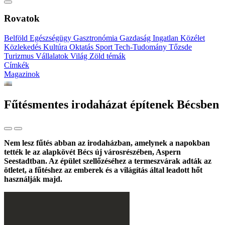
Rovatok
Belföld
Egészségügy
Gasztronómia
Gazdaság
Ingatlan
Közélet
Közlekedés
Kultúra
Oktatás
Sport
Tech-Tudomány
Tőzsde
Turizmus
Vállalatok
Világ
Zöld témák
Címkék
Magazinok
Fűtésmentes irodaházat építenek Bécsben
Nem lesz fűtés abban az irodaházban, amelynek a napokban
tették le az alapkövét Bécs új városrészében, Aspern
Seestadtban. Az épület szellőzéséhez a termeszvárak adták az
ötletet, a fűtéshez az emberek és a világítás által leadott hőt
használják majd.