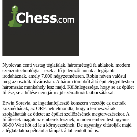
Nyolcvan centi vastag téglafalak, háromrétegű fa ablakok, modern
szenzortechnológia – ezek a fő jellemzői annak a legújabb
irodaháznak, amely 7.000 négyzetméteren, Robin néven valósul
meg az osztrák fővárosban. A három tömbből álló épületegyüttesben
háromszáz munkahely lesz majd. Különlegessége, hogy se az épület
fűtése, se a hűtése nem jár majd szén-dioxid-kibocsátással.
Erwin Soravia, az ingatlanfejlesztő konszern vezetője az osztrák
közmédiának, az ORF-nek elmondta, hogy a termeszvárak
szolgáltatták az ötletet az épület szellőzésének megtervezésekor. A
fűtőtestek maguk az emberek lesznek, minden emberi test ugyanis
80-90 Watt hőt ad le a környezetének. De ugyanígy eltárolják majd
a téglafalakba például a lámpák által leadott hőt is.