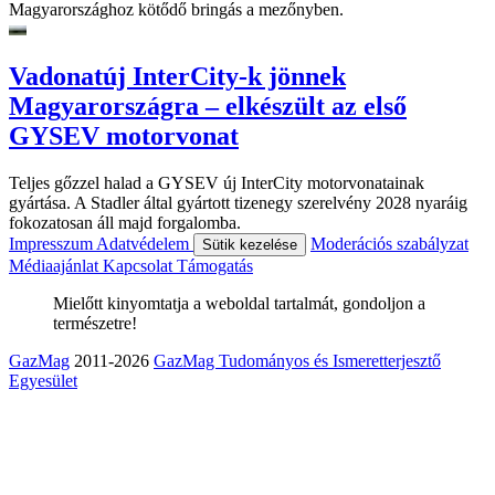
Magyarországhoz kötődő bringás a mezőnyben.
Vadonatúj InterCity-k jönnek
Magyarországra – elkészült az első
GYSEV motorvonat
Teljes gőzzel halad a GYSEV új InterCity motorvonatainak
gyártása. A Stadler által gyártott tizenegy szerelvény 2028 nyaráig
fokozatosan áll majd forgalomba.
Impresszum
Adatvédelem
Moderációs szabályzat
Sütik kezelése
Médiaajánlat
Kapcsolat
Támogatás
Mielőtt kinyomtatja a weboldal tartalmát, gondoljon a
természetre!
GazMag
2011-2026
GazMag Tudományos és Ismeretterjesztő
Egyesület