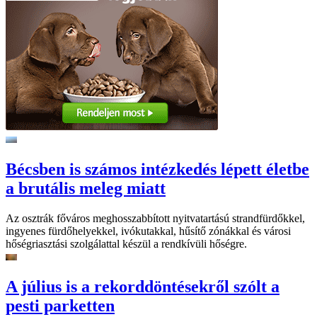
Bécsben is számos intézkedés lépett életbe
a brutális meleg miatt
Az osztrák főváros meghosszabbított nyitvatartású strandfürdőkkel,
ingyenes fürdőhelyekkel, ivókutakkal, hűsítő zónákkal és városi
hőségriasztási szolgálattal készül a rendkívüli hőségre.
A július is a rekorddöntésekről szólt a
pesti parketten