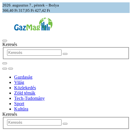
2026. augusztus 7., péntek – Ibolya
366,40 Ft
317,95 Ft
427,42 Ft
Keresés
Gazdaság
Világ
Közlekedés
Zöld témák
Tech-Tudomány
Sport
Kultúra
Keresés