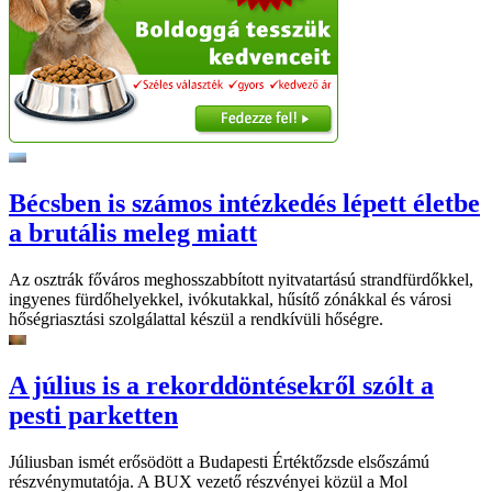
Bécsben is számos intézkedés lépett életbe
a brutális meleg miatt
Az osztrák főváros meghosszabbított nyitvatartású strandfürdőkkel,
ingyenes fürdőhelyekkel, ivókutakkal, hűsítő zónákkal és városi
hőségriasztási szolgálattal készül a rendkívüli hőségre.
A július is a rekorddöntésekről szólt a
pesti parketten
Júliusban ismét erősödött a Budapesti Értéktőzsde elsőszámú
részvénymutatója. A BUX vezető részvényei közül a Mol