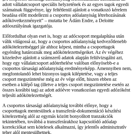
adott vállalatcsoport speciális helyzetének és az egyes tagok egyedi
számainak függvénye, így feltétlenül ajánlott a vonatkozó kérelem
beadása előtt modellezni a csoportos adóalanyiság létrehozásának
adókövetkezményeit
– mutatta be Ádám Endre, a Deloitte
adóosztályának igazgatója.
Előfordulhat olyan eset is, hogy az adócsoport megalapítása után
válik világossá az, hogy a csoportos adóalanyiság kedvezőtlenebb
adókötelezettséggel jár ahhoz képest, mintha a csoporttagok
egyénileg határoznák meg adókötelezettségeiket. Az év végéhez
közeledve ajánlott a számszerű adatok alapján felülvizsgálni azt,
hogy egy vállalatcsoport adóterhelése valóban előnyösebb-e a
csoportos társasági adóalanyiság eredményeképp. Amennyiben nem,
megfontolandó lehet bizonyos tagok kiléptetése, vagy a teljes
csoport megszüntetése még az év vége előtt, hiszen ebben az
esetben a kilépő tag (illetve a teljes csoport megszüntetése esetén az
összes korábbi tag) az adott adóévre vonatkozóan egyedi adózóként
teljesíti adókötelezettségét.
A csoportos társasági adóalanyiság további előnye, hogy a
csoporttagok mentesülnek a transzferár-dokumentáció készítési
kötelezettség alól az egymás között bonyolított tranzakciók
tekintetében, továbbá a transzferárakhoz kapcsolódó adóalap
korrekciókat sem kötelesek alkalmazni, így jelentős adminisztratív
teher alól mentesülhetnek.