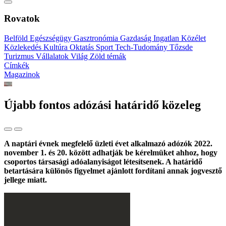
Rovatok
Belföld
Egészségügy
Gasztronómia
Gazdaság
Ingatlan
Közélet
Közlekedés
Kultúra
Oktatás
Sport
Tech-Tudomány
Tőzsde
Turizmus
Vállalatok
Világ
Zöld témák
Címkék
Magazinok
Újabb fontos adózási határidő közeleg
A naptári évnek megfelelő üzleti évet alkalmazó adózók 2022.
november 1. és 20. között adhatják be kérelmüket ahhoz, hogy
csoportos társasági adóalanyiságot létesítsenek. A határidő
betartására különös figyelmet ajánlott fordítani annak jogvesztő
jellege miatt.