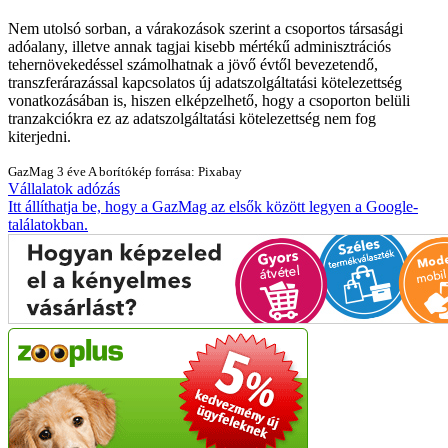
Nem utolsó sorban, a várakozások szerint a csoportos társasági
adóalany, illetve annak tagjai kisebb mértékű adminisztrációs
tehernövekedéssel számolhatnak a jövő évtől bevezetendő,
transzferárazással kapcsolatos új adatszolgáltatási kötelezettség
vonatkozásában is, hiszen elképzelhető, hogy a csoporton belüli
tranzakciókra ez az adatszolgáltatási kötelezettség nem fog
kiterjedni.
GazMag
3 éve
A borítókép forrása: Pixabay
Vállalatok
adózás
Itt állíthatja be, hogy a GazMag az elsők között legyen a Google-
találatokban.