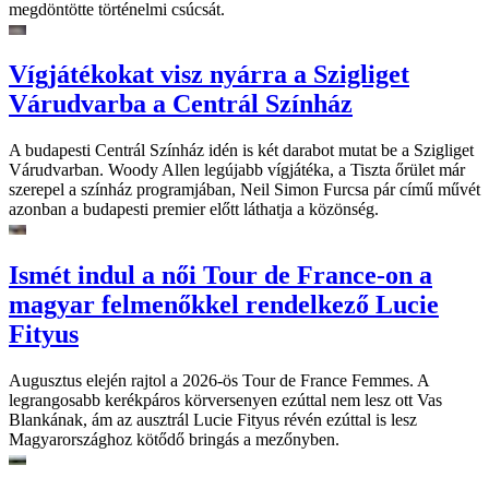
megdöntötte történelmi csúcsát.
Vígjátékokat visz nyárra a Szigliget
Várudvarba a Centrál Színház
A budapesti Centrál Színház idén is két darabot mutat be a Szigliget
Várudvarban. Woody Allen legújabb vígjátéka, a Tiszta őrület már
szerepel a színház programjában, Neil Simon Furcsa pár című művét
azonban a budapesti premier előtt láthatja a közönség.
Ismét indul a női Tour de France-on a
magyar felmenőkkel rendelkező Lucie
Fityus
Augusztus elején rajtol a 2026-ös Tour de France Femmes. A
legrangosabb kerékpáros körversenyen ezúttal nem lesz ott Vas
Blankának, ám az ausztrál Lucie Fityus révén ezúttal is lesz
Magyarországhoz kötődő bringás a mezőnyben.