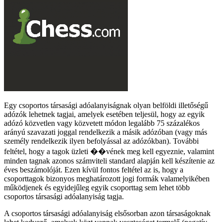
Egy csoportos társasági adóalanyiságnak olyan belföldi illetőségű
adózók lehetnek tagjai, amelyek esetében teljesül, hogy az egyik
adózó közvetlen vagy közvetett módon legalább 75 százalékos
arányú szavazati joggal rendelkezik a másik adózóban (vagy más
személy rendelkezik ilyen befolyással az adózókban). További
feltétel, hogy a tagok üzleti ��vének meg kell egyeznie, valamint
minden tagnak azonos számviteli standard alapján kell készítenie az
éves beszámolóját. Ezen kívül fontos feltétel az is, hogy a
csoporttagok bizonyos meghatározott jogi formák valamelyikében
működjenek és egyidejűleg egyik csoporttag sem lehet több
csoportos társasági adóalanyiság tagja.
A csoportos társasági adóalanyiság elsősorban azon társaságoknak