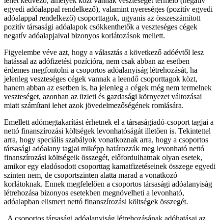
lehet kedvező, amelyek közt vannak veszteséget termelő (negatív
egyedi adóalappal rendelkező), valamint nyereséges (pozitív egyedi
adóalappal rendelkező) csoporttagok, ugyanis az összeszámított
pozitív társasági adóalapok csökkenthetők a veszteséges cégek
negatív adóalapjaival bizonyos korlátozások mellett.
Figyelembe véve azt, hogy a választás a következő adóévtől lesz
hatással az adófizetési pozícióra, nem csak abban az esetben
érdemes megfontolni a csoportos adóalanyiság létrehozását, ha
jelenleg veszteséges cégek vannak a leendő csoporttagok közt,
hanem abban az esetben is, ha jelenleg a cégek még nem termelnek
veszteséget, azonban az üzleti és gazdasági környezet változásai
miatt számítani lehet azok jövedelmezőségének romlására.
Emellett adómegtakarítást érhetnek el a társaságiadó-csoport tagjai a
nettó finanszírozási költségek levonhatóságát illetően is. Tekintettel
arra, hogy speciális szabályok vonatkoznak arra, hogy a csoportos
társasági adóalany tagjai miképp határozzák meg levonható nettó
finanszírozási költségeik összegét, előfordulhatnak olyan esetek,
amikor egy eladósodott csoporttag kamatfizetéseinek összege egyedi
szinten nem, de csoportszinten alatta marad a vonatkozó
korlátoknak. Ennek megfelelően a csoportos társasági adóalanyiság
létrehozása bizonyos esetekben megnövelheti a levonható,
adóalapban elismert nettó finanszírozási költségek összegét.
A csoportos társasági adóalanyiság létrehozásának adóhatásai az