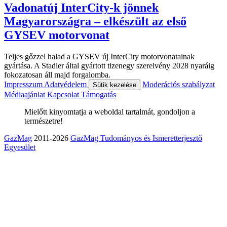
Vadonatúj InterCity-k jönnek
Magyarországra – elkészült az első
GYSEV motorvonat
Teljes gőzzel halad a GYSEV új InterCity motorvonatainak
gyártása. A Stadler által gyártott tizenegy szerelvény 2028 nyaráig
fokozatosan áll majd forgalomba.
Impresszum
Adatvédelem
Moderációs szabályzat
Sütik kezelése
Médiaajánlat
Kapcsolat
Támogatás
Mielőtt kinyomtatja a weboldal tartalmát, gondoljon a
természetre!
GazMag
2011-2026
GazMag Tudományos és Ismeretterjesztő
Egyesület