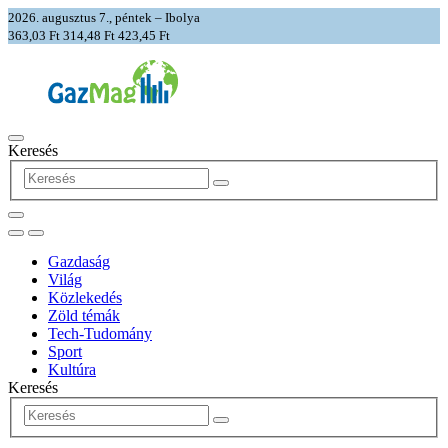
2026. augusztus 7., péntek – Ibolya
363,03 Ft
314,48 Ft
423,45 Ft
Keresés
Gazdaság
Világ
Közlekedés
Zöld témák
Tech-Tudomány
Sport
Kultúra
Keresés