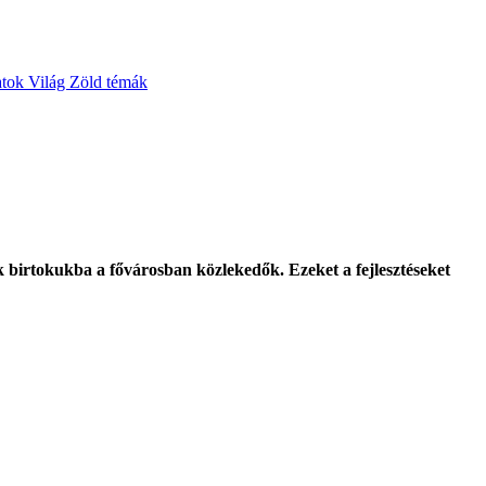
atok
Világ
Zöld témák
k birtokukba a fővárosban közlekedők. Ezeket a fejlesztéseket