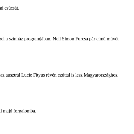
i csúcsát.
repel a színház programjában, Neil Simon Furcsa pár című művét
z ausztrál Lucie Fityus révén ezúttal is lesz Magyarországhoz
ll majd forgalomba.