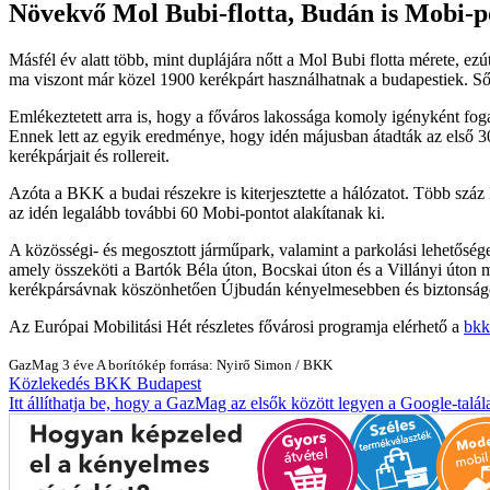
Növekvő Mol Bubi-flotta, Budán is Mobi-p
Másfél év alatt több, mint duplájára nőtt a Mol Bubi flotta mérete, ez
ma viszont már közel 1900 kerékpárt használhatnak a budapestiek. Sőt
Emlékeztetett arra is, hogy a főváros lakossága komoly igényként fo
Ennek lett az egyik eredménye, hogy idén májusban átadták az első 3
kerékpárjait és rollereit.
Azóta a BKK a budai részekre is kiterjesztette a hálózatot. Több száz
az idén legalább további 60 Mobi-pontot alakítanak ki.
A közösségi- és megosztott járműpark, valamint a parkolási lehetőségek
amely összeköti a Bartók Béla úton, Bocskai úton és a Villányi úton m
kerékpársávnak köszönhetően Újbudán kényelmesebben és biztonságos
Az Európai Mobilitási Hét részletes fővárosi programja elérhető a
bkk
GazMag
3 éve
A borítókép forrása: Nyirő Simon / BKK
Közlekedés
BKK
Budapest
Itt állíthatja be, hogy a GazMag az elsők között legyen a Google-talál