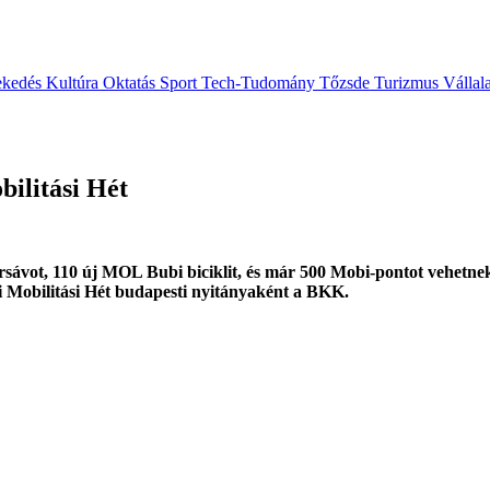
ekedés
Kultúra
Oktatás
Sport
Tech-Tudomány
Tőzsde
Turizmus
Vállal
bilitási Hét
ársávot, 110 új MOL Bubi biciklit, és már 500 Mobi-pontot vehetne
 Mobilitási Hét budapesti nyitányaként a BKK.