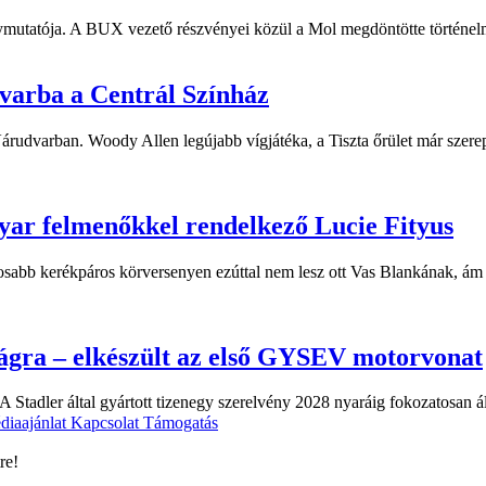
ymutatója. A BUX vezető részvényei közül a Mol megdöntötte történelm
dvarba a Centrál Színház
 Várudvarban. Woody Allen legújabb vígjátéka, a Tiszta őrület már sze
yar felmenőkkel rendelkező Lucie Fityus
sabb kerékpáros körversenyen ezúttal nem lesz ott Vas Blankának, ám a
ágra – elkészült az első GYSEV motorvonat
 Stadler által gyártott tizenegy szerelvény 2028 nyaráig fokozatosan á
diaajánlat
Kapcsolat
Támogatás
re!