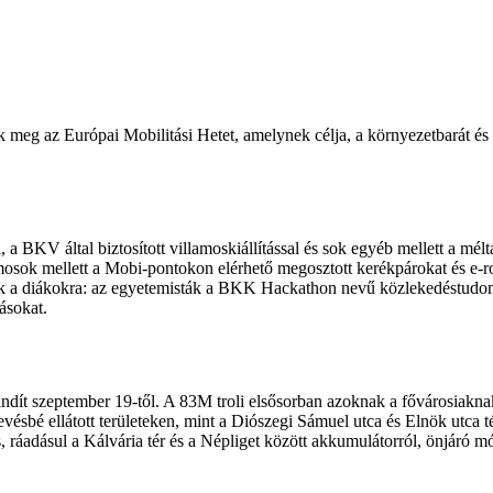
 meg az Európai Mobilitási Hetet, amelynek célja, a környezetbarát és
a BKV által biztosított villamoskiállítással és sok egyéb mellett a mé
osok mellett a Mobi-pontokon elérhető megosztott kerékpárokat és e-roll
nek a diákokra: az egyetemisták a BKK Hackathon nevű közlekedéstud
ásokat.
indít szeptember 19-től. A 83M troli elsősorban azoknak a fővárosiaknak
vésbé ellátott területeken, mint a Diószegi Sámuel utca és Elnök utca 
s, ráadásul a Kálvária tér és a Népliget között akkumulátorról, önjáró m