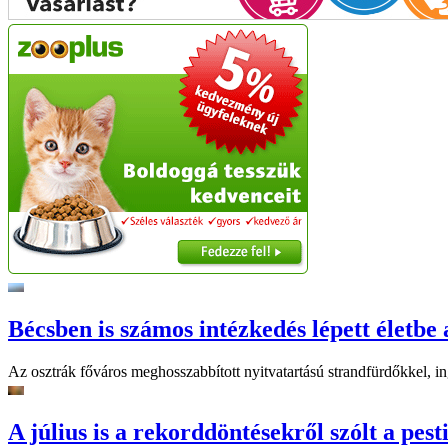
Bécsben is számos intézkedés lépett életbe 
Az osztrák főváros meghosszabbított nyitvatartású strandfürdőkkel, ing
A július is a rekorddöntésekről szólt a pest