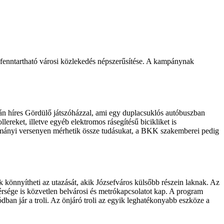
 fenntartható városi közlekedés népszerűsítése. A kampánynak
ltán híres Gördülő játszóházzal, ami egy duplacsuklós autóbuszban
ereket, illetve egyéb elektromos rásegítésű bicikliket is
ományi versenyen mérhetik össze tudásukat, a BKK szakemberei pedig
 könnyítheti az utazását, akik Józsefváros külsőbb részein laknak. Az
térsége is közvetlen belvárosi és metrókapcsolatot kap. A program
ódban jár a troli. Az önjáró troli az egyik leghatékonyabb eszköze a