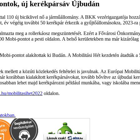
ontok, új kerékpársáv Újbudán
úttal 110 új biciklivel nő a járműállomány. A BKK vezérigazgatója hozzá
, év végéig további 50 kerékpár érkezik a gyűjtőállomásokra, 2023-ra p
galmazta meg a rollerkáosz megszüntetését. Ezért a Fővárosi Önkormán
00 Mobi-pontot a pesti oldalon. A belső kerületekben ma már kizárólag
 Mobi-pontot alakítottak ki Budán. A Mobilitási Hét kezdetén átadták a 5
 mellett a közúti közlekedés feltételei is javulnak. Az Európai Mobilitás
ár korábban kialakított kerékpársávokat, tovább bővítve az újbudai ker
abban lehet majd kerékpározni például munkába, vagy iskolába menet
.hu/mobilitasihet2022
oldalon.
atokban.