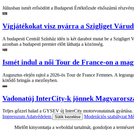
Júliusban ismét erősödött a Budapesti Értéktőzsde elsőszámú részvén
Vígjátékokat visz nyárra a Szigliget Váru
A budapesti Centrál Színház idén is két darabot mutat be a Szigliget
azonban a budapesti premier előtt láthatja a közönség.
Ismét indul a női Tour de France-on a mag
Augusztus elején rajtol a 2026-ös Tour de France Femmes. A legrango
kötődő bringás a mezőnyben.
Vadonatúj InterCity-k jönnek Magyarorsz
Teljes gőzzel halad a GYSEV új InterCity motorvonatainak gyártása. A
Impresszum
Adatvédelem
Moderációs szabályzat
Mé
Sütik kezelése
Mielőtt kinyomtatja a weboldal tartalmát, gondoljon a természet