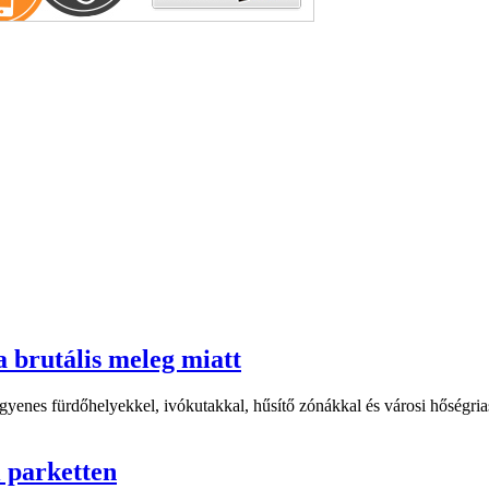
a brutális meleg miatt
yenes fürdőhelyekkel, ivókutakkal, hűsítő zónákkal és városi hőségriasz
i parketten