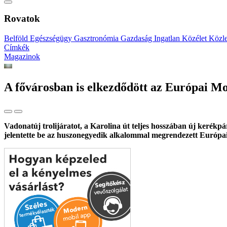
Rovatok
Belföld
Egészségügy
Gasztronómia
Gazdaság
Ingatlan
Közélet
Közl
Címkék
Magazinok
A fővárosban is elkezdődött az Európai Mo
Vadonatúj trolijáratot, a Karolina út teljes hosszában új kerékp
jelentette be az huszonegyedik alkalommal megrendezett Európai