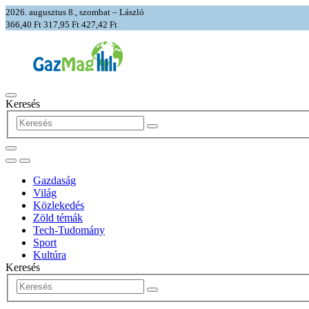
2026. augusztus 8., szombat – László
366,40 Ft
317,95 Ft
427,42 Ft
Keresés
Gazdaság
Világ
Közlekedés
Zöld témák
Tech-Tudomány
Sport
Kultúra
Keresés