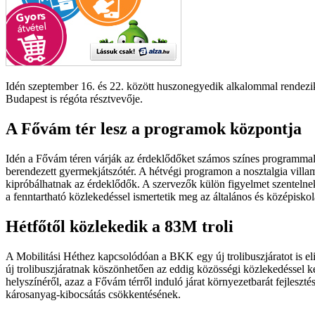
Idén szeptember 16. és 22. között huszonegyedik alkalommal rendezik
Budapest is régóta résztvevője.
A Fővám tér lesz a programok központja
Idén a Fővám téren várják az érdeklődőket számos színes programmal, 
berendezett gyermekjátszótér. A hétvégi programon a nosztalgia villam
kipróbálhatnak az érdeklődők. A szervezők külön figyelmet szentel
a fenntartható közlekedéssel ismertetik meg az általános és középiskol
Hétfőtől közlekedik a 83M troli
A Mobilitási Héthez kapcsolódóan a BKK egy új trolibuszjáratot is el
új trolibuszjáratnak köszönhetően az eddig közösségi közlekedéssel ke
helyszínéről, azaz a Fővám térről induló járat környezetbarát fejleszté
károsanyag-kibocsátás csökkentésének.