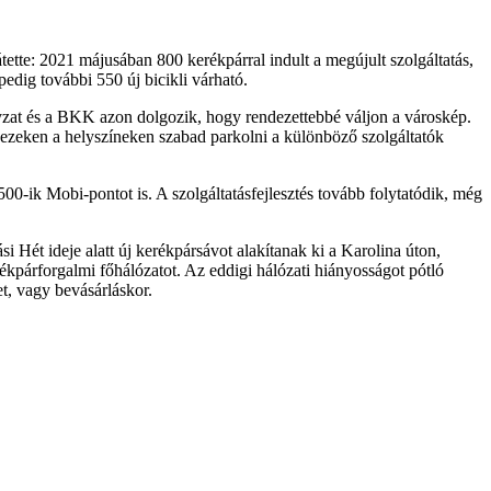
tette: 2021 májusában 800 kerékpárral indult a megújult szolgáltatás,
edig további 550 új bicikli várható.
yzat és a BKK azon dolgozik, hogy rendezettebbé váljon a városkép.
 ezeken a helyszíneken szabad parkolni a különböző szolgáltatók
00-ik Mobi-pontot is. A szolgáltatásfejlesztés tovább folytatódik, még
i Hét ideje alatt új kerékpársávot alakítanak ki a Karolina úton,
ékpárforgalmi főhálózatot. Az eddigi hálózati hiányosságot pótló
, vagy bevásárláskor.