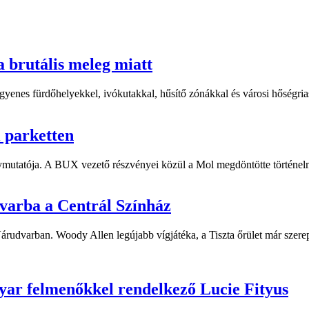
a brutális meleg miatt
yenes fürdőhelyekkel, ivókutakkal, hűsítő zónákkal és városi hőségriasz
i parketten
ymutatója. A BUX vezető részvényei közül a Mol megdöntötte történelm
dvarba a Centrál Színház
 Várudvarban. Woody Allen legújabb vígjátéka, a Tiszta őrület már sze
yar felmenőkkel rendelkező Lucie Fityus