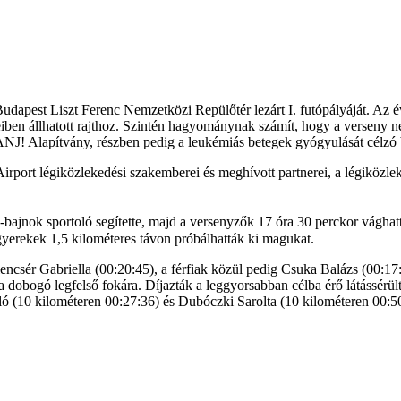
udapest Liszt Ferenc Nemzetközi Repülőtér lezárt I. futópályáját. Az
en állhatott rajthoz. Szintén hagyománynak számít, hogy a verseny nev
HANJ! Alapítvány, részben pedig a leukémiás betegek gyógyulását célzó
irport légiközlekedési szakemberei és meghívott partnerei, a légiközle
jnok sportoló segítette, majd a versenyzők 17 óra 30 perckor vághattak 
 gyerekek 1,5 kilométeres távon próbálhatták ki magukat.
ncsér Gabriella (00:20:45), a férfiak közül pedig Csuka Balázs (00:17
a dobogó legfelső fokára. Díjazták a leggyorsabban célba érő látássérült
ó (10 kilométeren 00:27:36) és Dubóczki Sarolta (10 kilométeren 00:50