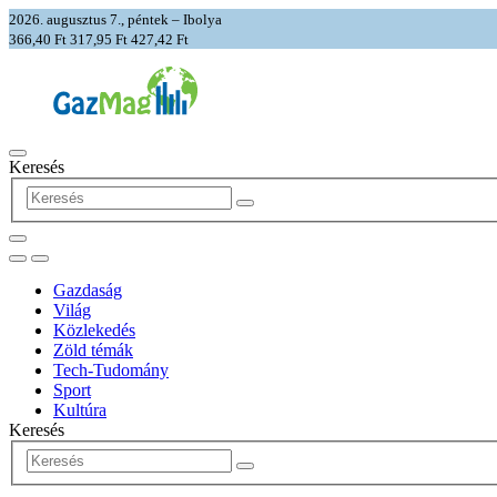
2026. augusztus 7., péntek – Ibolya
366,40 Ft
317,95 Ft
427,42 Ft
Keresés
Gazdaság
Világ
Közlekedés
Zöld témák
Tech-Tudomány
Sport
Kultúra
Keresés