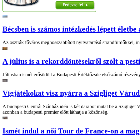
Bécsben is számos intézkedés lépett életbe 
Az osztrák főváros meghosszabbított nyitvatartású strandfürdőkkel, ing
A július is a rekorddöntésekről szólt a pest
Júliusban ismét erősödött a Budapesti Értéktőzsde elsőszámú részvén
Vígjátékokat visz nyárra a Szigliget Váru
A budapesti Centrál Színház idén is két darabot mutat be a Szigliget
azonban a budapesti premier előtt láthatja a közönség.
Ismét indul a női Tour de France-on a mag