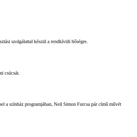
tási szolgálattal készül a rendkívüli hőségre.
i csúcsát.
repel a színház programjában, Neil Simon Furcsa pár című művét