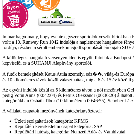
Immár hagyomány, hogy évente egyszer sportolók veszik birtokba a B
volt; a 10. Runway Run 1042 indulója a naplemente hangulatos fényeib
fordítja; részben a sérült emberek integrált sportolását támogató SU
A különleges hangulatú versenyen idén is együtt futottak a Budapest A
képviselői és a SUHANJ! Alapítvány sportolói.
A futók bemelegítését Katus Attila személyi edz��, világ-és Európa-ba
és 10 kilométeres távok közül választhattak, míg a 6 és 15 év közötti
Az egyéni indulók közül az 5 kilométeres távon a női mezőnyben Gele
pedig Votin Anna (00:42:04) és Petrus Oleksandr (00:36:20) állhatott 
kategóriákban Osbáth Tibor (10 kilométeren 00:46:55), Schober Lászl
A vállalati csapatok mezőnyének kategóriagyőztesei:
Üzleti szolgáltatások kategória: KPMG
Repülőtéri kereskedelmi csapat kategória: SSP
Repülőtéri hatóság kategória: Nemzeti Adó- és Vámhivatal