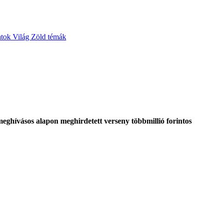
atok
Világ
Zöld témák
eghívásos alapon meghirdetett verseny többmillió forintos