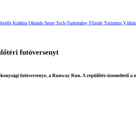
ekedés
Kultúra
Oktatás
Sport
Tech-Tudomány
Tőzsde
Turizmus
Vállal
lőtéri futóversenyt
ékonysági futóversenye, a Runway Run. A repülőtér-üzemeltető a m