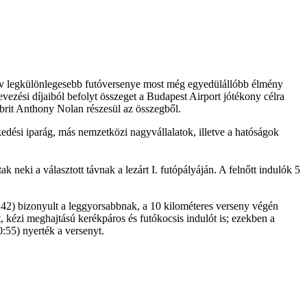
 év legkülönlegesebb futóversenye most még egyedülállóbb élmény
ezési díjaiból befolyt összeget a Budapest Airport jótékony célra
 brit Anthony Nolan részesül az összegből.
kedési iparág, más nemzetközi nagyvállalatok, illetve a hatóságok
neki a választott távnak a lezárt I. futópályáján. A felnőtt indulók 5
:42) bizonyult a leggyorsabbnak, a 10 kilométeres verseny végén
, kézi meghajtású kerékpáros és futókocsis indulót is; ezekben a
:55) nyerték a versenyt.