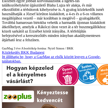
Eközben egyre jobban körvonalazódik a ligetes-fás
találkozóhelyként újjászülető Blaha Lujza tér alakja, és már
elkezdődött a térbútorok kihelyezése is. A gyalog közlekedők ismét
használhatják a József körúton kialakított, a 4-es és a 6-os villamos
megállójához vezető – már korábban is meglévő – gyalogátkelőt.
Továbbá hamarosan birtokba vehetik a harmadik újonnan kialakított
átkelőhelyet, amelyik a Rákóczi úton vezet át a tér buszmegállókhoz
közeli sarkától az Erzsébet körút irányába. A térfelújítás
befejezésével a kereszteződés minden irányban akadálymentesen
átjárható lesz a felszínen.
GazMag
3 éve
A borítókép forrása: Nyirő Simon / BKK
Közlekedés
BKK
Budapest
Itt állíthatja be, hogy a GazMag az elsők között legyen a Google-
találatokban.