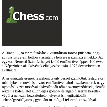
A Blaha Lujza tér felújításának kulturálisan fontos pillanata, hogy
augusztus 22-én, hétfőn visszatért a helyére a színházi emlékkő. Az
egykori Nemzeti Színház helyét jelölő emlékművet éppen 100 évvel
a Népszínház alapkövének elhelyezése után, 1973 decemberében
avatták fel.
A tér újjászületésének részeként tavaly ősszel szállították restaurátor-
műhelybe a renoválásra váró emlékművet, ahol a szakemberek nagy
nyomású vizes mosóval eltávolították róla a szennyeződések jelentős
részét, a kőfelületet különleges gomba- és algaölő szerrel kezelték,
végül a nehezen hozzáférhető helyeket is megtisztították
sebességszabályozós, gyémánt marófejjel felszerelt csiszolóval.