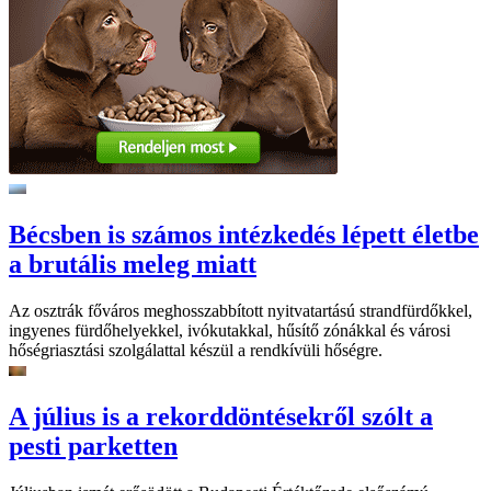
Bécsben is számos intézkedés lépett életbe
a brutális meleg miatt
Az osztrák főváros meghosszabbított nyitvatartású strandfürdőkkel,
ingyenes fürdőhelyekkel, ivókutakkal, hűsítő zónákkal és városi
hőségriasztási szolgálattal készül a rendkívüli hőségre.
A július is a rekorddöntésekről szólt a
pesti parketten