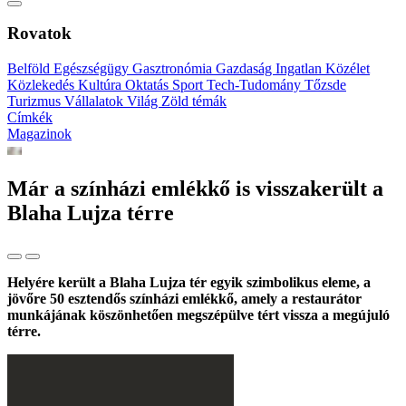
Rovatok
Belföld
Egészségügy
Gasztronómia
Gazdaság
Ingatlan
Közélet
Közlekedés
Kultúra
Oktatás
Sport
Tech-Tudomány
Tőzsde
Turizmus
Vállalatok
Világ
Zöld témák
Címkék
Magazinok
Már a színházi emlékkő is visszakerült a
Blaha Lujza térre
Helyére került a Blaha Lujza tér egyik szimbolikus eleme, a
jövőre 50 esztendős színházi emlékkő, amely a restaurátor
munkájának köszönhetően megszépülve tért vissza a megújuló
térre.