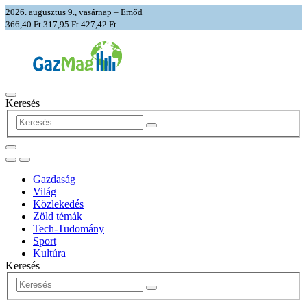
2026. augusztus 9., vasárnap – Emőd
366,40 Ft
317,95 Ft
427,42 Ft
Keresés
Gazdaság
Világ
Közlekedés
Zöld témák
Tech-Tudomány
Sport
Kultúra
Keresés