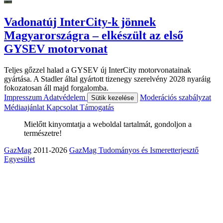
Vadonatúj InterCity-k jönnek
Magyarországra – elkészült az első
GYSEV motorvonat
Teljes gőzzel halad a GYSEV új InterCity motorvonatainak
gyártása. A Stadler által gyártott tizenegy szerelvény 2028 nyaráig
fokozatosan áll majd forgalomba.
Impresszum
Adatvédelem
Moderációs szabályzat
Sütik kezelése
Médiaajánlat
Kapcsolat
Támogatás
Mielőtt kinyomtatja a weboldal tartalmát, gondoljon a
természetre!
GazMag
2011-2026
GazMag Tudományos és Ismeretterjesztő
Egyesület