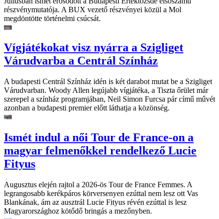
Júliusban ismét erősödött a Budapesti Értéktőzsde elsőszámú
részvénymutatója. A BUX vezető részvényei közül a Mol
megdöntötte történelmi csúcsát.
Vígjátékokat visz nyárra a Szigliget
Várudvarba a Centrál Színház
A budapesti Centrál Színház idén is két darabot mutat be a Szigliget
Várudvarban. Woody Allen legújabb vígjátéka, a Tiszta őrület már
szerepel a színház programjában, Neil Simon Furcsa pár című művét
azonban a budapesti premier előtt láthatja a közönség.
Ismét indul a női Tour de France-on a
magyar felmenőkkel rendelkező Lucie
Fityus
Augusztus elején rajtol a 2026-ös Tour de France Femmes. A
legrangosabb kerékpáros körversenyen ezúttal nem lesz ott Vas
Blankának, ám az ausztrál Lucie Fityus révén ezúttal is lesz
Magyarországhoz kötődő bringás a mezőnyben.