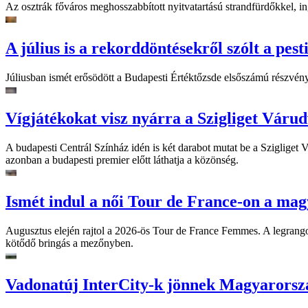
Az osztrák főváros meghosszabbított nyitvatartású strandfürdőkkel, ing
A július is a rekorddöntésekről szólt a pest
Júliusban ismét erősödött a Budapesti Értéktőzsde elsőszámú részvén
Vígjátékokat visz nyárra a Szigliget Váru
A budapesti Centrál Színház idén is két darabot mutat be a Szigliget
azonban a budapesti premier előtt láthatja a közönség.
Ismét indul a női Tour de France-on a mag
Augusztus elején rajtol a 2026-ös Tour de France Femmes. A legrango
kötődő bringás a mezőnyben.
Vadonatúj InterCity-k jönnek Magyarorsz