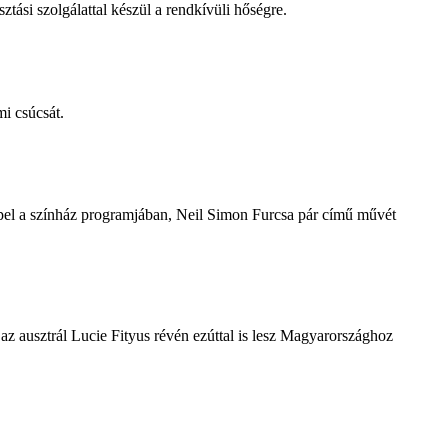
tási szolgálattal készül a rendkívüli hőségre.
i csúcsát.
repel a színház programjában, Neil Simon Furcsa pár című művét
z ausztrál Lucie Fityus révén ezúttal is lesz Magyarországhoz