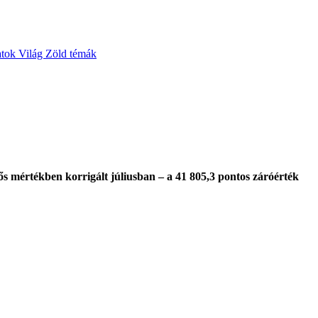
atok
Világ
Zöld témák
s mértékben korrigált júliusban – a 41 805,3 pontos záróérték