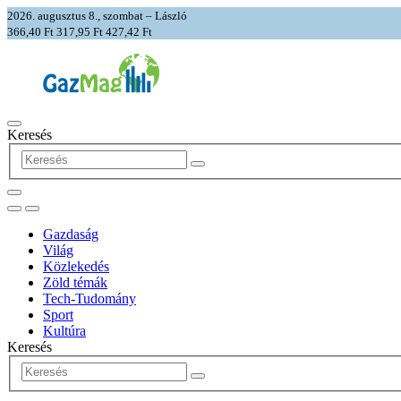
2026. augusztus 8., szombat – László
366,40 Ft
317,95 Ft
427,42 Ft
Keresés
Gazdaság
Világ
Közlekedés
Zöld témák
Tech-Tudomány
Sport
Kultúra
Keresés