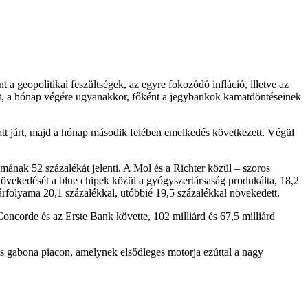
 a geopolitikai feszültségek, az egyre fokozódó infláció, illetve az
volt, a hónap végére ugyanakkor, főként a jegybankok kamatdöntéseinek
att járt, majd a hónap második felében emelkedés következett. Végül
almának 52 százalékát jelenti. A Mol és a Richter közül – szoros
növekedését a blue chipek közül a gyógyszertársaság produkálta, 18,2
árfolyama 20,1 százalékkal, utóbbié 19,5 százalékkal növekedett.
oncorde és az Erste Bank követte, 102 milliárd és 67,5 milliárd
ős gabona piacon, amelynek elsődleges motorja ezúttal a nagy