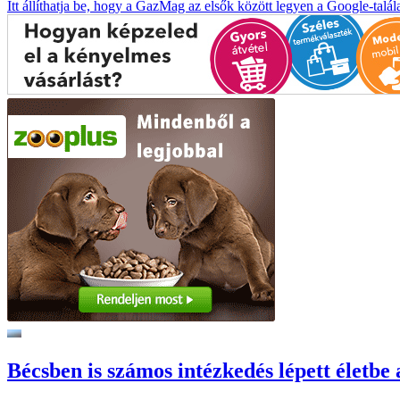
Itt állíthatja be, hogy a GazMag az elsők között legyen a Google-talál
Bécsben is számos intézkedés lépett életbe 