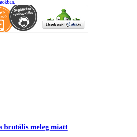
atokban.
a brutális meleg miatt