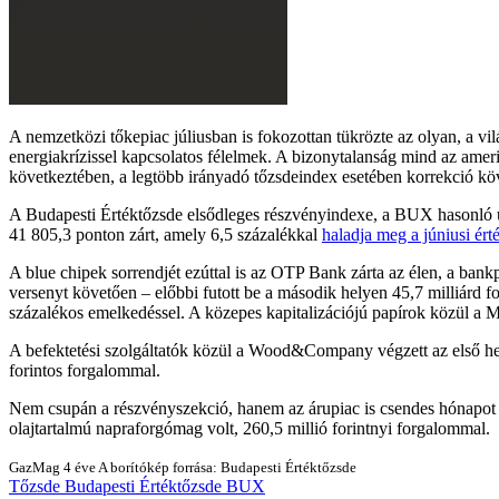
A nemzetközi tőkepiac júliusban is fokozottan tükrözte az olyan, a vil
energiakrízissel kapcsolatos félelmek. A bizonytalanság mind az amer
következtében, a legtöbb irányadó tőzsdeindex esetében korrekció köv
A Budapesti Értéktőzsde elsődleges részvényindexe, a BUX hasonló ut
41 805,3 ponton zárt, amely 6,5 százalékkal
haladja meg a júniusi ért
A blue chipek sorrendjét ezúttal is az OTP Bank zárta az élen, a bankp
versenyt követően – előbbi futott be a második helyen 45,7 milliárd
százalékos emelkedéssel. A közepes kapitalizációjú papírok közül a M
A befektetési szolgáltatók közül a Wood&Company végzett az első hely
forintos forgalommal.
Nem csupán a részvényszekció, hanem az árupiac is csendes hónapot zá
olajtartalmú napraforgómag volt, 260,5 millió forintnyi forgalommal.
GazMag
4 éve
A borítókép forrása: Budapesti Értéktőzsde
Tőzsde
Budapesti Értéktőzsde
BUX