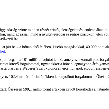
ággazdaság szinte minden részét érintő jelenségeket és tendenciákat, mint
ikai, mind az ázsiai, mind a nyugat-európai és régiós piacokon jelen 
etkezett be.
at járt be – a hónap első felében, kisebb mozgásokkal, 40 000 pont al
éket
.
apír forgalma 101 milliárd forintot tett ki, amely az azonnali piac forg
 forintot kitevő forgalommal, ugyanakkor a hónap legnagyobb árfolyam-
asterplast és a Waberer’s zárt különösen erős hónapot, előbbi részvény
en, 102,4 milliárd forint értékben lebonyolított forgalommal. Őket a C
rt. Összesen 599,1 millió forint értékben zajlott kereskedés a határid