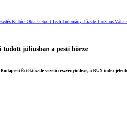
ekedés
Kultúra
Oktatás
Sport
Tech-Tudomány
Tőzsde
Turizmus
Vállal
 tudott júliusban a pesti börze
 Budapesti Értéktőzsde vezető részvényindexe, a BUX index jelentő