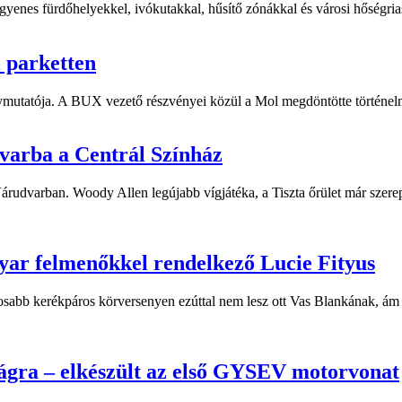
yenes fürdőhelyekkel, ivókutakkal, hűsítő zónákkal és városi hőségriasz
i parketten
ymutatója. A BUX vezető részvényei közül a Mol megdöntötte történelm
dvarba a Centrál Színház
 Várudvarban. Woody Allen legújabb vígjátéka, a Tiszta őrület már sze
yar felmenőkkel rendelkező Lucie Fityus
sabb kerékpáros körversenyen ezúttal nem lesz ott Vas Blankának, ám a
ágra – elkészült az első GYSEV motorvonat