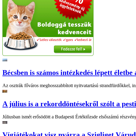
Bécsben is számos intézkedés lépett életbe 
Az osztrák főváros meghosszabbított nyitvatartású strandfürdőkkel, ing
A július is a rekorddöntésekről szólt a pest
Júliusban ismét erősödött a Budapesti Értéktőzsde elsőszámú részvén
Vígjátékokat visz nyárra a Szigliget Váru