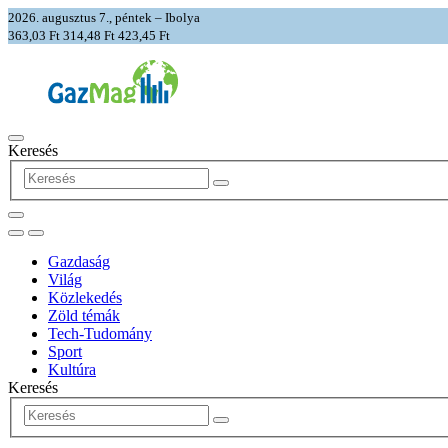
2026. augusztus 7., péntek – Ibolya
363,03 Ft
314,48 Ft
423,45 Ft
Keresés
Gazdaság
Világ
Közlekedés
Zöld témák
Tech-Tudomány
Sport
Kultúra
Keresés