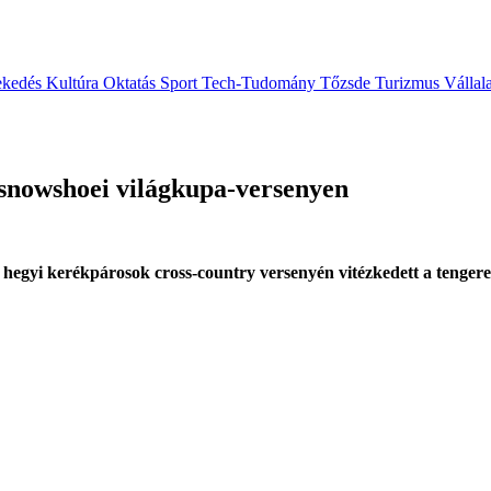
ekedés
Kultúra
Oktatás
Sport
Tech-Tudomány
Tőzsde
Turizmus
Vállal
 snowshoei világkupa-versenyen
 hegyi kerékpárosok cross-country versenyén vitézkedett a tengere