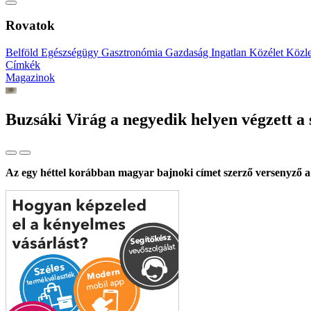
Rovatok
Belföld
Egészségügy
Gasztronómia
Gazdaság
Ingatlan
Közélet
Közl
Címkék
Magazinok
Buzsáki Virág a negyedik helyen végzett a
Az egy héttel korábban magyar bajnoki címet szerző versenyző a