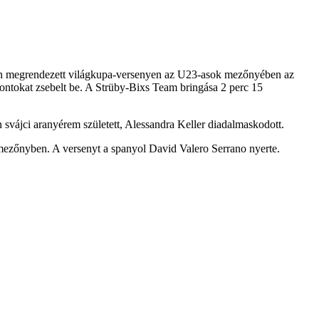
an megrendezett világkupa-versenyen az U23-asok mezőnyében az
ontokat zsebelt be. A Strüby-Bixs Team bringása 2 perc 15
 svájci aranyérem született, Alessandra Keller diadalmaskodott.
 mezőnyben. A versenyt a spanyol David Valero Serrano nyerte.