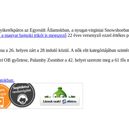
gyikerékpáros az Egyesült Államokban, a nyugat-virginiai Snowshoeb
 a magyar bajnoki trikót is megszező
22 éves versenyző ezzel értékes p
 26. helyen zárt a 28 induló közül. A nők elit kategóriájában szintén
ömöri OB győztese, Palumby Zsombor a 42. helyet szerezte meg a 61 fős
atokban.