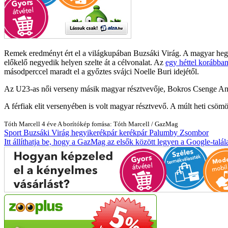
Remek eredményt ért el a világkupában Buzsáki Virág. A magyar he
előkelő negyedik helyen szelte át a célvonalat. Az
egy héttel korábban
másodperccel maradt el a győztes svájci Noelle Buri idejétől.
Az U23-as női verseny másik magyar résztvevője, Bokros Csenge Anna a
A férfiak elit versenyében is volt magyar résztvevő. A múlt heti cs
Tóth Marcell
4 éve
A borítókép forrása: Tóth Marcell / GazMag
Sport
Buzsáki Virág
hegyikerékpár
kerékpár
Palumby Zsombor
Itt állíthatja be, hogy a GazMag az elsők között legyen a Google-talál