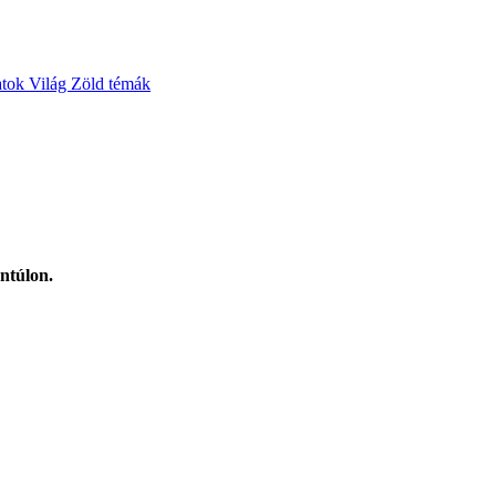
atok
Világ
Zöld témák
ntúlon.