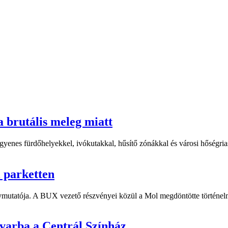
a brutális meleg miatt
yenes fürdőhelyekkel, ivókutakkal, hűsítő zónákkal és városi hőségriasz
i parketten
ymutatója. A BUX vezető részvényei közül a Mol megdöntötte történelm
dvarba a Centrál Színház